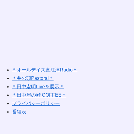
＊オールデイズ直江津Radio＊
＊井の頭Pastoral＊
＊田中宏明Live＆展示＊
＊田中屋の峠 COFFEE＊
プライバシーポリシー
番組表