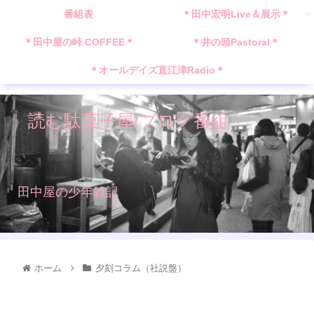
番組表
＊田中宏明Live＆展示＊
＊田中屋の峠 COFFEE＊
＊井の頭Pastoral＊
＊オールデイズ直江津Radio＊
読む駄菓子屋/ブログ番組
田中屋の少年雑記
ホーム
夕刻コラム（社説盤）