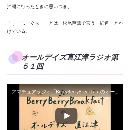
沖縄に行ったときに思いつき、
「すーじーぐぁー」とは、松尾芭蕉で言う「細道」とか
けている。
オールデイズ直江津ラジオ第
５１回
アマチュアラジオ「BerryBerryBreakfastのオールデイズ直江津Radio〜第５１回」ヨーグルト田中とDJシューカイラジオドラマ