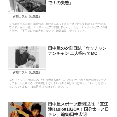
で！の失態」
夕刻コラム（社説盤）
＝夕刻コラム＝同じ論調で語られ続けるネットニュースに対して別の見え方で語る
ワイドショー 大阪 ストリートピアノ問題 ざっくりいうと、ストリートピアノの運
営側が、「下手なひとは演奏しないで、練習は家でやって！」と...
田中屋の夕刻日誌「ウッチャン
ナンチャン 二人揃ってMC」
夕刻コラム（社説盤）
ふたりそろって行動しないという考え方はかっこいいのか それぞれが売れていたと
しても、ふたりそろって活動はしないという考え方はやっぱりかっこいいとは思わ
ないんですよね。 ほぼ同期 とんねるず、ダウン...
田中屋スポーツ新聞12/１「直江
津Radio#102OA！国分太一と日
テレ」編集/田中宏明