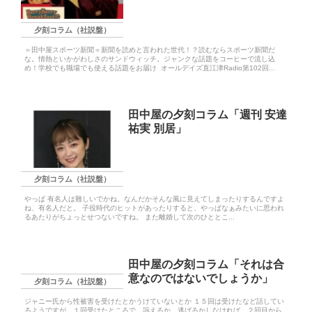
夕刻コラム（社説盤）
＝田中屋スポーツ新聞＝新聞を読めと言われた世代！？読むならスポーツ新聞だ
な。情熱といかがわしさのサンドウィッチ。ジャンクな話題をコーヒーで流し込
め！学校でも職場でも使える話題をお届け オールデイズ直江津Radio第102回...
田中屋の夕刻コラム「週刊 安達
祐実 別居」
夕刻コラム（社説盤）
やっぱ 有名人は難しいでかね。なんだかそんな風に見えてしまったりするんですよ
ね、有名人だと。 子役時代のヒットがあったりすると、やっぱなぁみたいに思われ
るあたりがちょっとせつないですね。 また離婚して次のひととこ...
田中屋の夕刻コラム「それは合
意なのではないでしょうか」
夕刻コラム（社説盤）
ジャニー氏から性被害を受けたとかうけていないとか １５回は受けたなど話してい
るようですが、１回受けたところで、訴えるか、逃げるかしなければ、２回目から