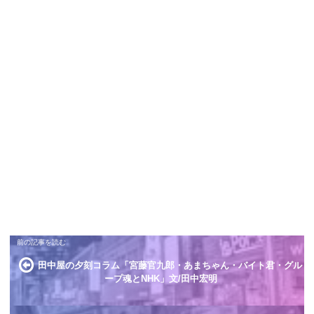
田中屋の夕刻コラム「宮藤官九郎・あまちゃん・バイト君・グル
ープ魂とNHK」文/田中宏明