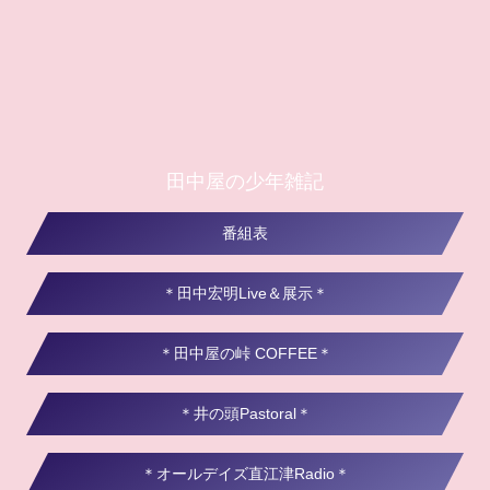
田中屋の少年雑記
番組表
＊田中宏明Live＆展示＊
＊田中屋の峠 COFFEE＊
＊井の頭Pastoral＊
＊オールデイズ直江津Radio＊