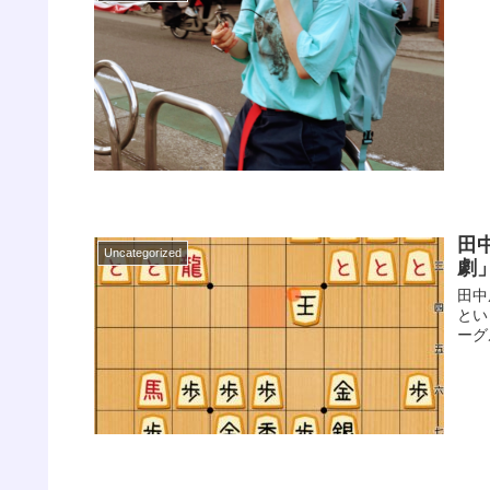
田
Uncategorized
劇
田中
とい
ーグル