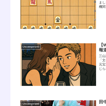
まし
機関
【
Uncategorized
報
三山
「文
元宝
じら
田
Uncategorized