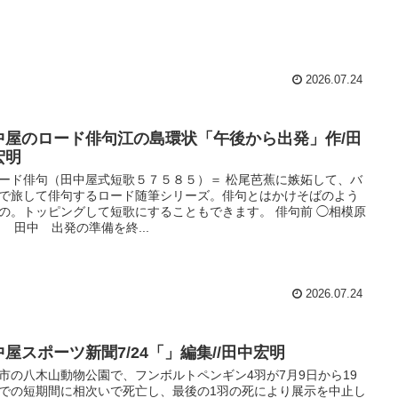
2026.07.24
中屋のロード俳句江の島環状「午後から出発」作/田
宏明
ード俳句（田中屋式短歌５７５８５）＝ 松尾芭蕉に嫉妬して、バ
で旅して俳句するロード随筆シリーズ。俳句とはかけそばのよう
の。トッピングして短歌にすることもできます。 俳句前 ◯相模原
 田中 出発の準備を終...
2026.07.24
中屋スポーツ新聞7/24「」編集//田中宏明
市の八木山動物公園で、フンボルトペンギン4羽が7月9日から19
での短期間に相次いで死亡し、最後の1羽の死により展示を中止し