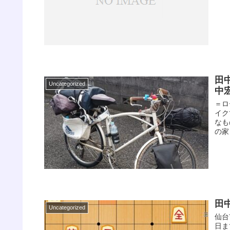
田
Uncategorized
中
＝ロ
イク
なも
の家
田
Uncategorized
仙台
日ま