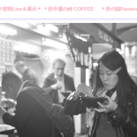
中宏明Live＆展示＊
＊田中屋の峠 COFFEE
＊井の頭Pastor
＊