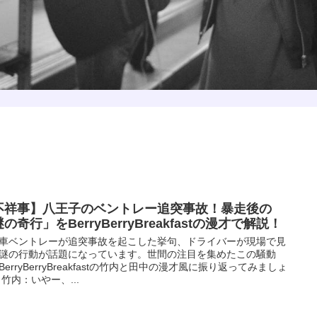
不祥事】八王子のベントレー追突事故！暴走後の
の奇行」をBerryBerryBreakfastの漫才で解説！
車ベントレーが追突事故を起こした挙句、ドライバーが現場で見
謎の行動が話題になっています。世間の注目を集めたこの騒動
BerryBerryBreakfastの竹内と田中の漫才風に振り返ってみましょ
 竹内：いやー、...