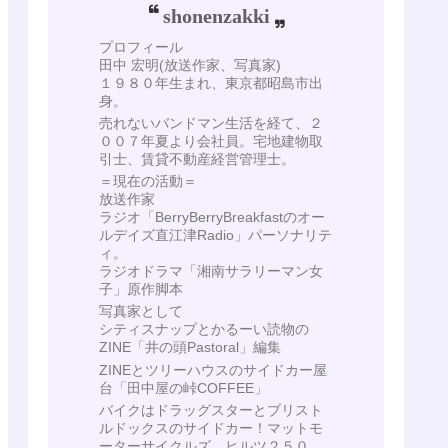
shonenzakki
プロフィール
田中 宏明(放送作家、写真家)
１９８０年生まれ、東京都昭島市出
身。
売れないバンドマン生活を経て、２
００７年夏より会社員。宅地建物取
引士、賃貸不動産経営管理士。
＝現在の活動＝
放送作家
ラジオ「BerryBerryBreakfastのオー
ルデイズ直江津Radio」パーソナリテ
ィ。
ラジオドラマ「湘南サラリーマン女
子」原作脚本
写真家として
シティスナップとかるーい読物の
ZINE「井の頭Pastoral」編集
ZINEとツリーハウスのサイドカー屋
台「田中屋の峠COFFEE」
バイクはドラッグスターとブリスト
ルドックスのサイドカー！マットモ
ーターサイクルズ ヒルツ２５０