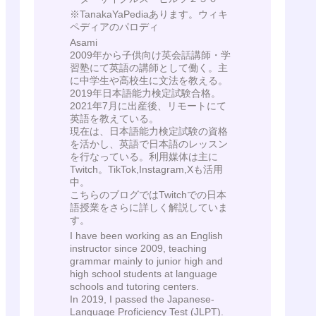
※TanakaYaPediaあります。ウィキ
ペディアのパロディ
Asami
2009年から子供向け英会話講師・学
習塾にて英語の講師として働く。主
に中学生や高校生に文法を教える。
2019年日本語能力検定試験合格。
2021年7月に出産後、リモートにて
英語を教えている。
現在は、日本語能力検定試験の資格
を活かし、英語で日本語のレッスン
を行なっている。利用媒体は主に
Twitch。TikTok,Instagram,Xも活用
中。
こちらのブログではTwitchでの日本
語授業をさらに詳しく解説していま
す。
I have been working as an English
instructor since 2009, teaching
grammar mainly to junior high and
high school students at language
schools and tutoring centers.
In 2019, I passed the Japanese-
Language Proficiency Test (JLPT).