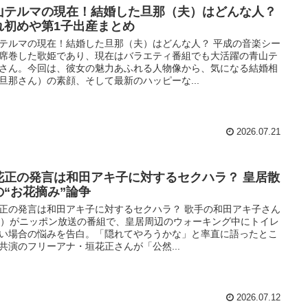
山テルマの現在！結婚した旦那（夫）はどんな人？
れ初めや第1子出産まとめ
テルマの現在！結婚した旦那（夫）はどんな人？ 平成の音楽シー
席巻した歌姫であり、現在はバラエティ番組でも大活躍の青山テ
さん。今回は、彼女の魅力あふれる人物像から、気になる結婚相
旦那さん）の素顔、そして最新のハッピーな...
2026.07.21
花正の発言は和田アキ子に対するセクハラ？ 皇居散
の“お花摘み”論争
正の発言は和田アキ子に対するセクハラ？ 歌手の和田アキ子さん
6）がニッポン放送の番組で、皇居周辺のウォーキング中にトイレ
い場合の悩みを告白。「隠れてやろうかな」と率直に語ったとこ
共演のフリーアナ・垣花正さんが「公然...
2026.07.12