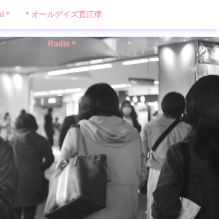
al＊
＊オールデイズ直江津
Radio＊