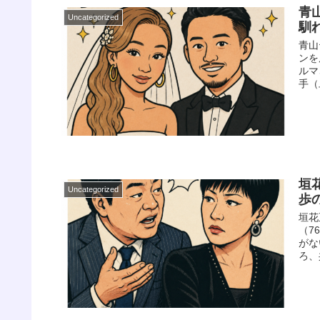
青
Uncategorized
馴
青山
ンを
ルマ
手（
垣
Uncategorized
歩
垣花
（7
がな
ろ、