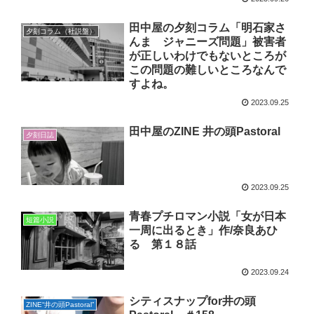
田中屋の夕刻コラム「明石家さ
夕刻コラム（社説盤）
んま ジャニーズ問題」被害者
が正しいわけでもないところが
この問題の難しいところなんで
すよね。
2023.09.25
田中屋のZINE 井の頭Pastoral
夕刻日誌
2023.09.25
青春プチロマン小説「女が日本
短篇小説
一周に出るとき」作/奈良あひ
る 第１８話
2023.09.24
シティスナップfor井の頭
ZINE“井の頭Pastoral”