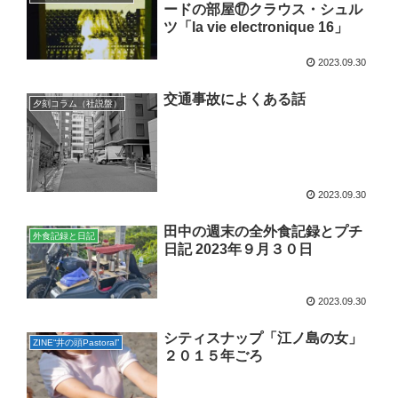
ードの部屋⑰クラウス・シュル
ツ「la vie electronique 16」
2023.09.30
交通事故によくある話
夕刻コラム（社説盤）
2023.09.30
田中の週末の全外食記録とプチ
外食記録と日記
日記 2023年９月３０日
2023.09.30
シティスナップ「江ノ島の女」
ZINE“井の頭Pastoral”
２０１５年ごろ