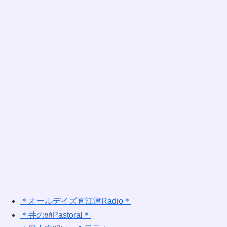
＊オールデイズ直江津Radio＊
＊井の頭Pastoral＊