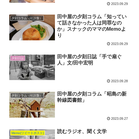
2023.09.29
田中屋の夕刻コラム「知ってい
夕刻コラム（社説盤）
て話さなかった人は同罪なの
か」スナックのママのMemoよ
り
2023.09.29
田中屋の夕刻日誌「手で扇ぐ
夕刻日誌
人」文/田中宏明
2023.09.28
田中屋の夕刻コラム「昭島の新
夕刻コラム（社説盤）
幹線図書館」
2023.09.27
読むラジオ、聞く文学
Memo(ツイートポスト)