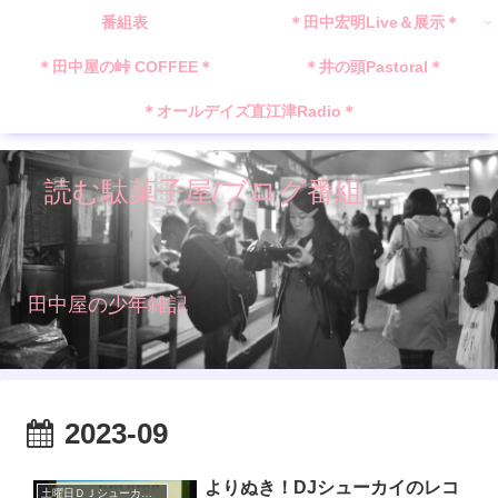
番組表
＊田中宏明Live＆展示＊
＊田中屋の峠 COFFEE＊
＊井の頭Pastoral＊
＊オールデイズ直江津Radio＊
読む駄菓子屋/ブログ番組
田中屋の少年雑記
2023-09
よりぬき！DJシューカイのレコ
土曜日ＤＪシューカイ枠