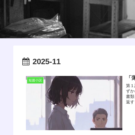
2025-11
「
短篇小説
第１
ずか
書類
返す