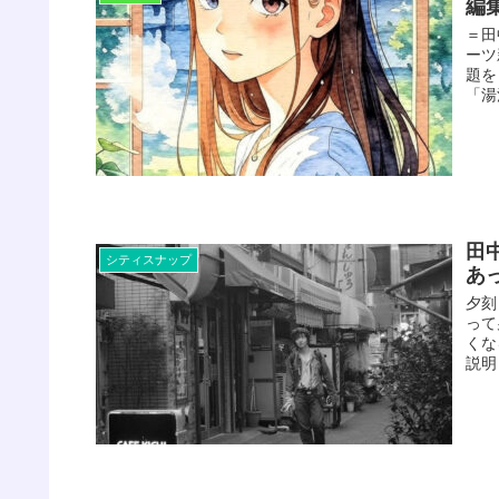
編
＝田
ーツ
題を
「湯
田
シティスナップ
あ
夕刻
って
くな
説明