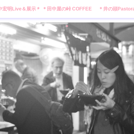
中宏明Live＆展示＊
＊田中屋の峠 COFFEE
＊井の頭Pastor
＊