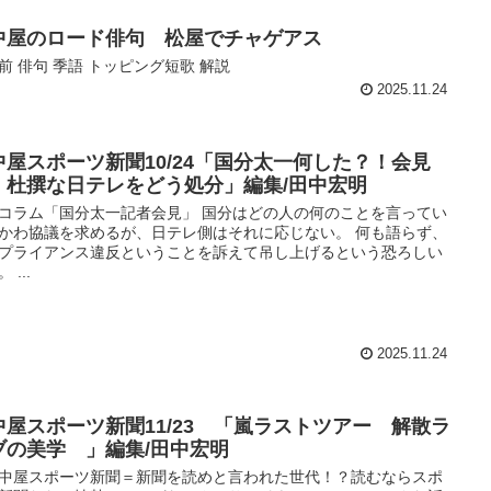
中屋のロード俳句 松屋でチャゲアス
前 俳句 季語 トッピング短歌 解説
2025.11.24
中屋スポーツ新聞10/24「国分太一何した？！会見
撰な日テレをどう処分」編集/田中宏明
コラム「国分太一記者会見」 国分はどの人の何のことを言ってい
かわ協議を求めるが、日テレ側はそれに応じない。 何も語らず、
プライアンス違反ということを訴えて吊し上げるという恐ろしい
 ...
2025.11.24
中屋スポーツ新聞11/23 「嵐ラストツアー 解散ラ
ブの美学 」編集/田中宏明
中屋スポーツ新聞＝新聞を読めと言われた世代！？読むならスポ