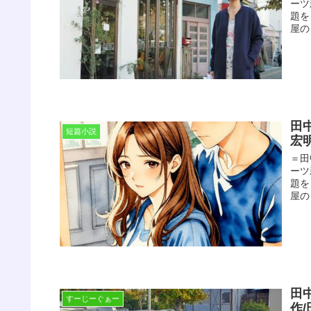
ーツ
題を
屋の
田
短篇小説
宏
＝田
ーツ
題を
屋の
田
すーじーぐぁー
作