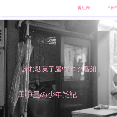
番組表
＊田
読む駄菓子屋/ブログ番組
田中屋の少年雑記