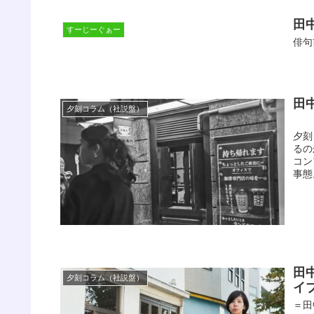
田
すーじーぐぁー
俳句
田
夕刻コラム（社説盤）
杜
夕刻
るの
コン
事態。
田
夕刻コラム（社説盤）
イ
＝田