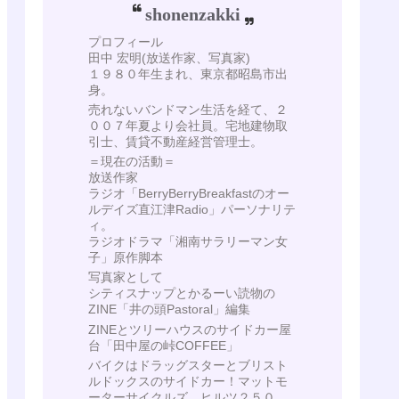
shonenzakki
プロフィール
田中 宏明(放送作家、写真家)
１９８０年生まれ、東京都昭島市出
身。
売れないバンドマン生活を経て、２
００７年夏より会社員。宅地建物取
引士、賃貸不動産経営管理士。
＝現在の活動＝
放送作家
ラジオ「BerryBerryBreakfastのオー
ルデイズ直江津Radio」パーソナリテ
ィ。
ラジオドラマ「湘南サラリーマン女
子」原作脚本
写真家として
シティスナップとかるーい読物の
ZINE「井の頭Pastoral」編集
ZINEとツリーハウスのサイドカー屋
台「田中屋の峠COFFEE」
バイクはドラッグスターとブリスト
ルドックスのサイドカー！マットモ
ーターサイクルズ ヒルツ２５０