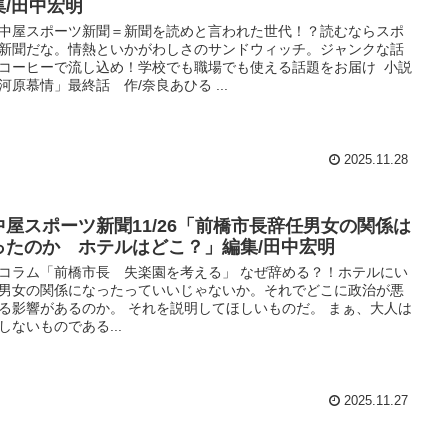
集/田中宏明
中屋スポーツ新聞＝新聞を読めと言われた世代！？読むならスポ
新聞だな。情熱といかがわしさのサンドウィッチ。ジャンクな話
コーヒーで流し込め！学校でも職場でも使える話題をお届け 小説
河原慕情」最終話 作/奈良あひる ...
2025.11.28
中屋スポーツ新聞11/26「前橋市長辞任男女の関係は
ったのか ホテルはどこ？」編集/田中宏明
コラム「前橋市長 失楽園を考える」 なぜ辞める？！ホテルにい
男女の関係になったっていいじゃないか。それでどこに政治が悪
る影響があるのか。 それを説明してほしいものだ。 まぁ、大人は
しないものである...
2025.11.27