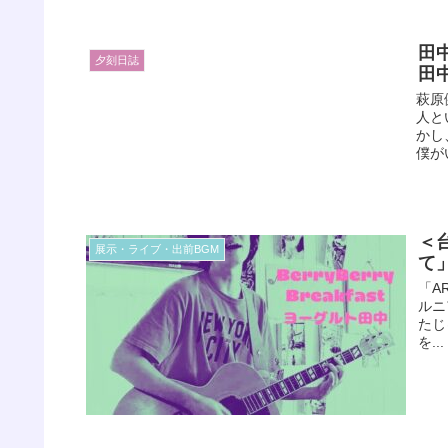
田
夕刻日誌
田
萩原
人と
かし
僕が
＜
展示・ライブ・出前BGM
て」
「A
ルニ
たじ
を...