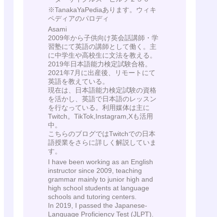
※TanakaYaPediaあります。ウィキ
ペディアのパロディ
Asami
2009年から子供向け英会話講師・学
習塾にて英語の講師として働く。主
に中学生や高校生に文法を教える。
2019年日本語能力検定試験合格。
2021年7月に出産後、リモートにて
英語を教えている。
現在は、日本語能力検定試験の資格
を活かし、英語で日本語のレッスン
を行なっている。利用媒体は主に
Twitch。TikTok,Instagram,Xも活用
中。
こちらのブログではTwitchでの日本
語授業をさらに詳しく解説していま
す。
I have been working as an English
instructor since 2009, teaching
grammar mainly to junior high and
high school students at language
schools and tutoring centers.
In 2019, I passed the Japanese-
Language Proficiency Test (JLPT).