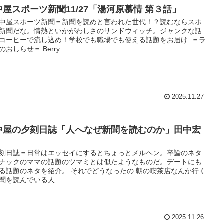
中屋スポーツ新聞11/27「湯河原慕情 第３話」
中屋スポーツ新聞＝新聞を読めと言われた世代！？読むならスポ
新聞だな。情熱といかがわしさのサンドウィッチ。ジャンクな話
コーヒーで流し込め！学校でも職場でも使える話題をお届け ＝ラ
おしらせ＝ Berry...
2025.11.27
中屋の夕刻日誌「人へなぜ新聞を読むのか」田中宏
刻日誌＝日常はエッセイにするとちょっとメルヘン。卒論のネタ
ナックのママの話題のツマミとは似たようなものだ。デートにも
る話題のネタを紹介。 それでどうなったの 朝の喫茶店なんか行く
聞を読んでいる人...
2025.11.26