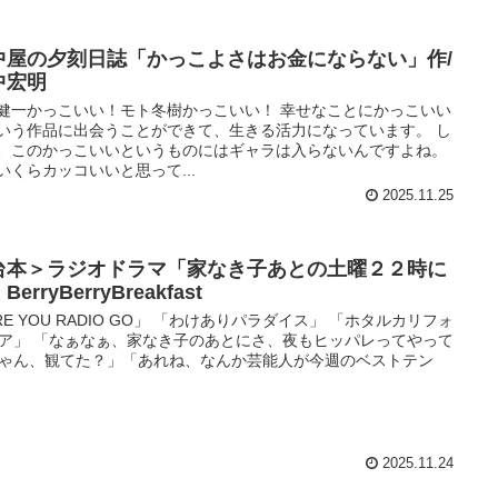
中屋の夕刻日誌「かっこよさはお金にならない」作/
中宏明
健一かっこいい！モト冬樹かっこいい！ 幸せなことにかっこいい
いう作品に出会うことができて、生きる活力になっています。 し
、このかっこいいというものにはギャラは入らないんですよね。
いくらカッコいいと思って...
2025.11.25
台本＞ラジオドラマ「家なき子あとの土曜２２時に
BerryBerryBreakfast
RE YOU RADIO GO」 「わけありパラダイス」 「ホタルカリフォ
ア」 「なぁなぁ、家なき子のあとにさ、夜もヒッパレってやって
ゃん、観てた？」「あれね、なんか芸能人が今週のベストテン
2025.11.24