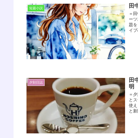
田
短篇小説
＝田
ーツ
題を
イブの
田
夕刻日誌
明
＝夕
とス
使え
と新