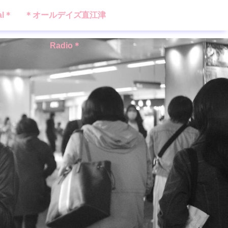
al＊
＊オールデイズ直江津
Radio＊