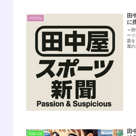
田
夕刻日誌
に
＝田
ーツ
題を
屋の
田
短篇小説