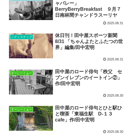
ャバレー」
BerryBerryBreakfast ９月７
日南林間チャンドラスーリヤ
2025.08.31
休日刊！田中屋スポーツ新聞
シティスナップ
8/31 「ちゃんよたとふたつの世
界」編集/田中宏明
2025.08.31
田中屋のロード俳句「秩父 セ
すーじーぐぁー
ブンイレブンのイートイン②」
作/田中宏明
2025.08.30
田中屋のロード俳句とひと駅ひ
すーじーぐぁー
と喫茶「東福生駅 D‐１３
cafe」作/田中宏明
2025.08.30