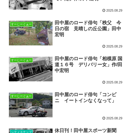
2025.08.29
田中屋のロード俳句「秩父 今
すーじーぐぁー
日の宿 見晴しの丘公園」田中
宏明
2025.08.29
田中屋のロード俳句「相模原 国
すーじーぐぁー
道１６号 デリバリー女」作/田
中宏明
2025.08.29
田中屋のロード俳句「コンビ
すーじーぐぁー
ニ イートインなくなって」
2025.08.29
休日刊！田中屋スポーツ新聞
シティスナップ