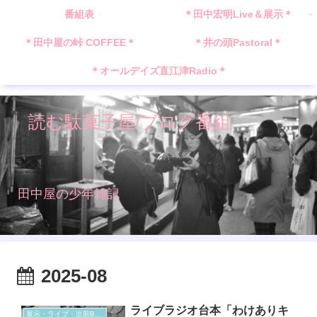
番組表
＊田中宏明Live＆展示＊
＊田中屋の峠 COFFEE＊
＊井の頭Pastoral＊
＊オールデイズ直江津Radio＊
読む駄菓子屋/ブログ番組
田中屋の少年雑記
2025-08
ライブラジオ台本「わけありキ
展示・ライブ・出前BGM