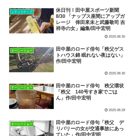
休日刊！田中屋スポーツ新聞
シティスナップ
8/30 「ナップス座間にアップガ
レージ 倖田來未と武藤敬司 吉
祥寺の女」編集/田中宏明
2025.08.30
田中屋のロード俳句「秩父ゲス
すーじーぐぁー
トハウス錦 眠れない夜はない」
作/田中宏明
2025.08.30
田中屋のロード俳句 秩父環状
すーじーぐぁー
「秩父 140号すき家でごは
ん」作/田中宏明
2025.08.29
田中屋のロード俳句「秩父 デ
すーじーぐぁー
リバリーの女が交通事故にあっ
ていた」作/田中宏明