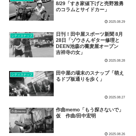
8/29「すき家値下げと売野雅勇
のコラムとサイドカー」
2025.08.29
日刊！田中屋スポーツ新聞 8月
シティスナップ
28日「ゾウさんギター修理と
DEEN池森の蕎麦屋オープン
吉祥寺の女」
2025.08.28
田中屋の場末のスナップ「萌え
シティスナップ
るドブ板通りを歩く」
2025.08.27
作曲memo「もう探さないで」
作曲memo
仮 作曲/田中宏明
2025.08.26