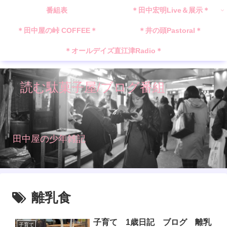
番組表
＊田中宏明Live＆展示＊
＊田中屋の峠 COFFEE＊
＊井の頭Pastoral＊
＊オールデイズ直江津Radio＊
読む駄菓子屋/ブログ番組
田中屋の少年雑記
離乳食
子育て 1歳日記 ブログ 離乳
子育て