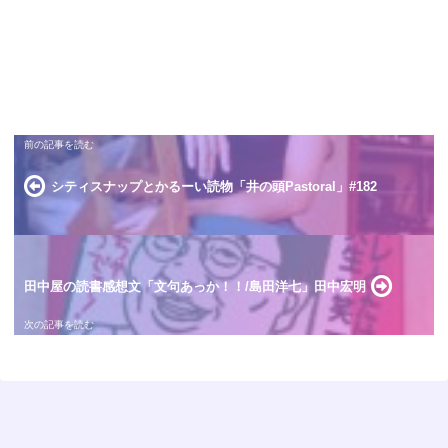
シティスナップとかるーい読物「井の頭Pastoral」#182
田中屋の読書感想文「文句あっか！！/島田洋七」田中宏明