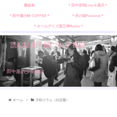
番組表
＊田中宏明Live＆展示＊
＊田中屋の峠 COFFEE＊
＊井の頭Pastoral＊
＊オールデイズ直江津Radio＊
読む駄菓子屋/ブログ番組
田中屋の少年雑記
ホーム
夕刻コラム（社説盤）