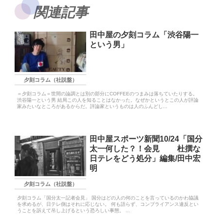
関連記事
田中屋の夕刻コラム「渋谷陽一
という男」
夕刻コラム（社説盤）
＝夕刻コラム＝世間の論調とは別の部分にCOFFEEのつまみは落ちていたりする。
渋谷陽一という男 結局この人を知ることはなかった。なぜかというとこの人が評論
家みたいなところがあるからだ。評論家というものは人のふんどし...
田中屋スポーツ新聞10/24「国分
太一何した？！会見 杜撰な
日テレをどう処分」編集/田中宏
明
夕刻コラム（社説盤）
夕刻コラム「国分太一記者会見」 国分はどの人の何のことを言っているのかわ協議
を求めるが、日テレ側はそれに応じない。 何も語らず、コンプライアンス違反とい
うことを訴えて吊し上げるという恐ろしい事態。 ...