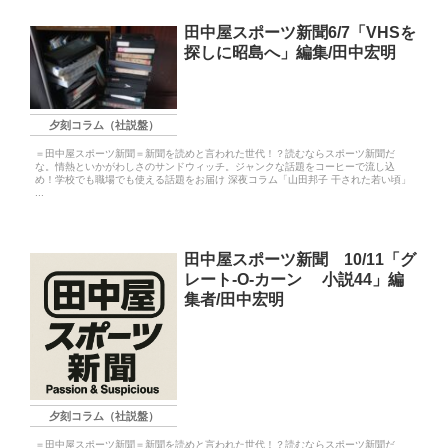
田中屋スポーツ新聞6/7「VHSを
探しに昭島へ」編集/田中宏明
夕刻コラム（社説盤）
＝田中屋スポーツ新聞＝新聞を読めと言われた世代！？読むならスポーツ新聞だ
な。情熱といかがわしさのサンドウィッチ。ジャンクな話題をコーヒーで流し込
め！学校でも職場でも使える話題をお届け 深夜コラム「山田邦子 干された若い頃」
...
田中屋スポーツ新聞 10/11「グ
レート-O-カーン 小説44」編
集者/田中宏明
夕刻コラム（社説盤）
＝田中屋スポーツ新聞＝新聞を読めと言われた世代！？読むならスポーツ新聞だ