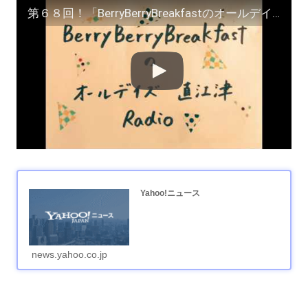
第６８回！「BerryBerryBreakfastのオールデイズ直江津Radio」ヨーグルト田中とDJシューカイ #ラジオエッセイ
Yahoo!ニュース
news.yahoo.co.jp