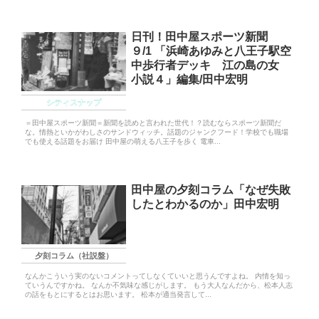
日刊！田中屋スポーツ新聞
９/1 「浜崎あゆみと八王子駅空
中歩行者デッキ 江の島の女
小説４」編集/田中宏明
シティスナップ
＝田中屋スポーツ新聞＝新聞を読めと言われた世代！？読むならスポーツ新聞だ
な。情熱といかがわしさのサンドウィッチ。話題のジャンクフード！学校でも職場
でも使える話題をお届け 田中屋の萌える八王子を歩く 電車...
田中屋の夕刻コラム「なぜ失敗
したとわかるのか」田中宏明
夕刻コラム（社説盤）
なんかこういう実のないコメントってしなくていいと思うんですよね。 内情を知っ
ていうんですかね。 なんか不気味な感じがします。 もう大人なんだから、松本人志
の話をもとにするとはお思います。 松本が適当発言して...