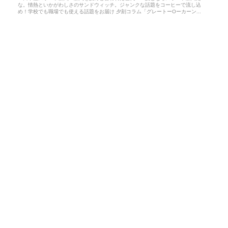
な。情熱といかがわしさのサンドウィッチ。ジャンクな話題をコーヒーで流し込
め！学校でも職場でも使える話題をお届け 夕刻コラム「グレートーOーカーン...