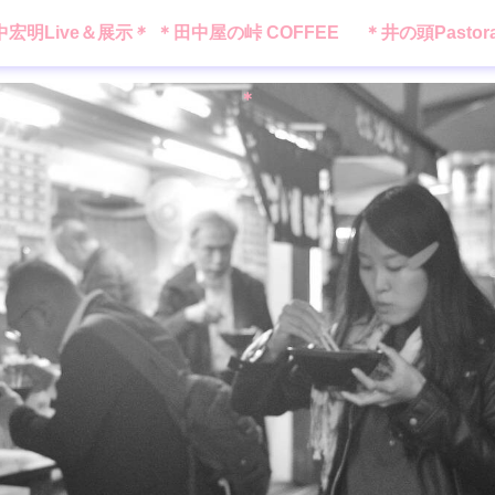
中宏明Live＆展示＊
＊田中屋の峠 COFFEE
＊井の頭Pastor
＊