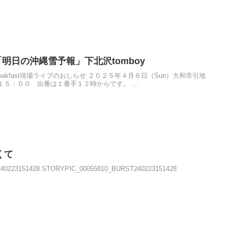
fast「明日の沖縄雪予報」下北沢tomboy
yBreakfast現場ライブのおしらせ ２０２５年４月６日（Sun）大和市引地
５：００ 出番は１番手１２時からです。 ...
くて
40223151428 STORYPIC_00055810_BURST240223151428