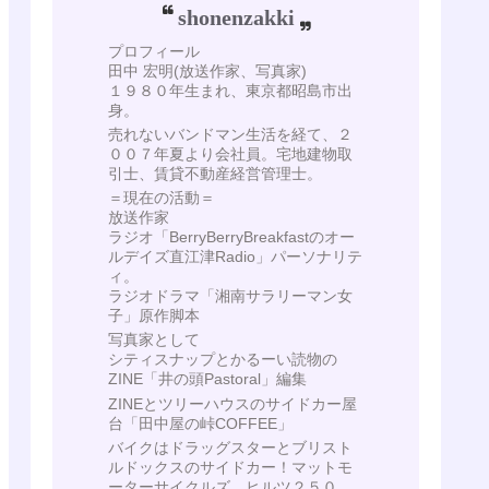
shonenzakki
プロフィール
田中 宏明(放送作家、写真家)
１９８０年生まれ、東京都昭島市出
身。
売れないバンドマン生活を経て、２
００７年夏より会社員。宅地建物取
引士、賃貸不動産経営管理士。
＝現在の活動＝
放送作家
ラジオ「BerryBerryBreakfastのオー
ルデイズ直江津Radio」パーソナリテ
ィ。
ラジオドラマ「湘南サラリーマン女
子」原作脚本
写真家として
シティスナップとかるーい読物の
ZINE「井の頭Pastoral」編集
ZINEとツリーハウスのサイドカー屋
台「田中屋の峠COFFEE」
バイクはドラッグスターとブリスト
ルドックスのサイドカー！マットモ
ーターサイクルズ ヒルツ２５０