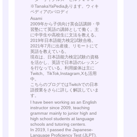
※TanakaYaPediaあります。ウィキ
ペディアのパロディ
Asami
2009年から子供向け英会話講師・学
習塾にて英語の講師として働く。主
に中学生や高校生に文法を教える。
2019年日本語能力検定試験合格。
2021年7月に出産後、リモートにて
英語を教えている。
現在は、日本語能力検定試験の資格
を活かし、英語で日本語のレッスン
を行なっている。利用媒体は主に
Twitch。TikTok,Instagram,Xも活用
中。
こちらのブログではTwitchでの日本
語授業をさらに詳しく解説していま
す。
I have been working as an English
instructor since 2009, teaching
grammar mainly to junior high and
high school students at language
schools and tutoring centers.
In 2019, I passed the Japanese-
Language Proficiency Test (JLPT).