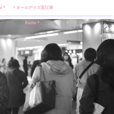
al＊
＊オールデイズ直江津
Radio＊