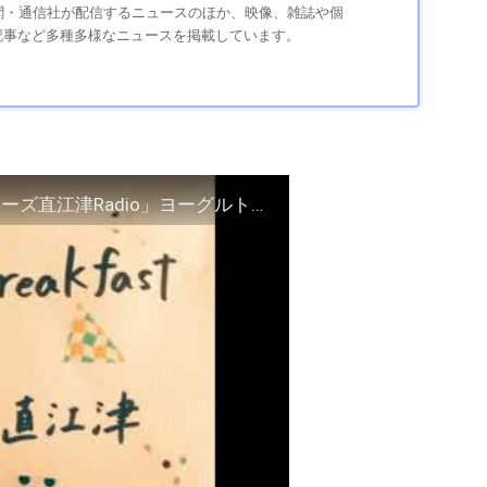
、新聞・通信社が配信するニュースのほか、映像、雑誌や個
記事など多種多様なニュースを掲載しています。
第６１回！「BerryBreakBreakfastのオールスターズ直江津Radio」ヨーグルト田中とDJシューカイ #ラジオ