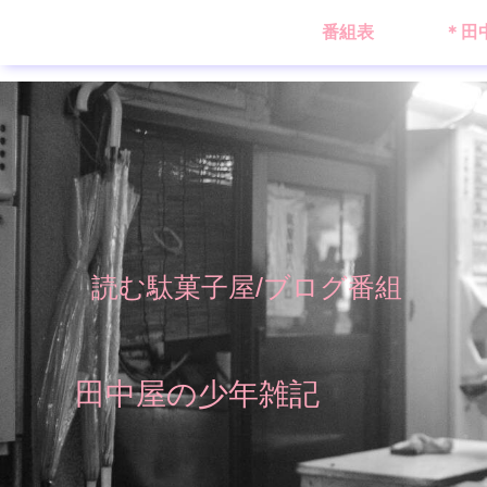
番組表
＊田
読む駄菓子屋/ブログ番組
田中屋の少年雑記