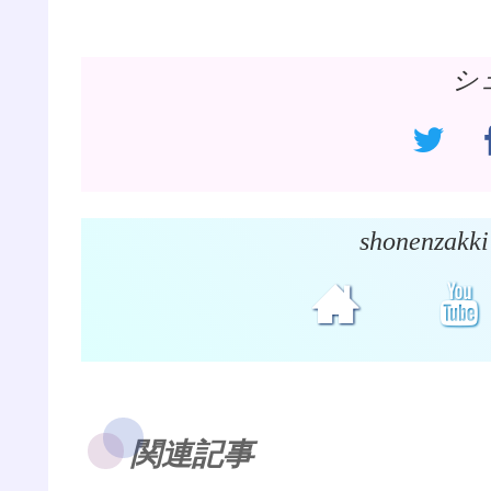
シ
shonenz
関連記事