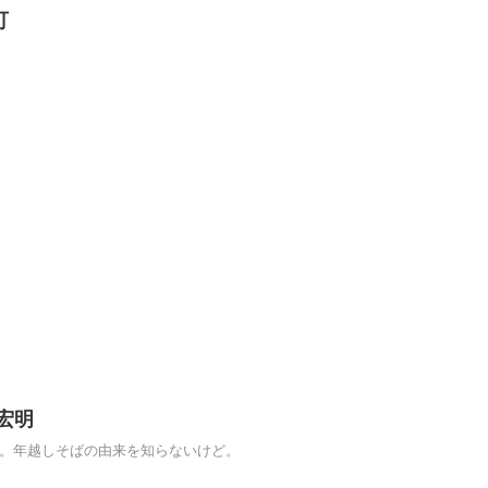
可
宏明
る。年越しそばの由来を知らないけど。