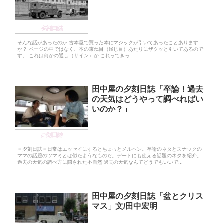
夕刻日誌
そんな話があったのか 古本屋で買った本にマジックが引いてあったことあります
か？ ページの中ではなく、本の束ね目（綴じ目）あたりにザクッと引いてあるので
す。 これは何かの通し（サイン）か これってきっ...
田中屋の夕刻日誌「卒論！過去
の天気はどうやって調べればい
いのか？」
夕刻日誌
＝夕刻日誌＝日常はエッセイにするとちょっとメルヘン。卒論のネタとスナックの
ママの話題のツマミとは似たようなものだ。デートにも使える話題のネタを紹介。
過去の天気の調べ方に隠された不自然 過去の天気なんてどうでもいいで...
田中屋の夕刻日誌「盆とクリス
マス」文/田中宏明