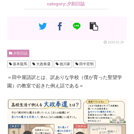
夕刻日誌
2026.05.29
夕刻日誌
坂本龍馬
大政奉還
徳川家
田中宏明
＝田中屋語訳とは、訳ありな学校（僕が育った聖望学
園）の教室で起きた例え話である＝