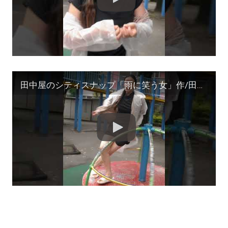
田中屋のシティスナップ「雨に笑う女」作/田中宏明 #shorts #モデル募集