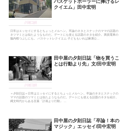
バスケットボーラーに捧げるレ
クイエム」田中宏明
夕刻日誌
日常はエッセイにするとちょっとメルヘン。卒論のネタとスナックのママの話題の
ネツマミとは似たようなものだ。デートにも使える話題のネタを紹介。満員電車の
脳内暇つぶしにも。 バスケットレクイエム 子どももいれば麻溝公...
田中屋の夕刻日誌「物を買うこ
とは行動より先」文/田中宏明
夕刻日誌
＝夕刻日誌＝日常はエッセイにするとちょっとメルヘン。卒論のネタとスナックの
ママの話題のツマミとは似たようなものだ。デートにも使える話題のネタを紹介。
縄文時代からある言葉「計画より行動」 ...
田中屋の夕刻日誌「卒論！本の
マジック」エッセイ/田中宏明