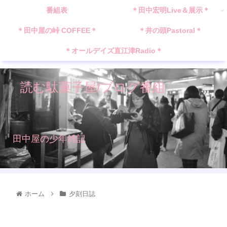
番組表
＊田中宏明Live＆展示＊
＊田中屋の峠 COFFEE＊
＊井の頭Pastoral＊
＊オールデイズ直江津Radio＊
読む駄菓子屋/ブログ番組
田中屋の少年雑記
ホーム
夕刻日誌