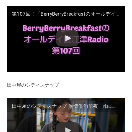
第107回！「BerryBerryBreakfastのオールデイズ直江津Radio」ヨーグルト田中とDJシューカイ 萌える熱海を歩く
田中屋のシティスナップ
田中屋のシティスナップ 旅情俳句前夜「雨に濡れる高田馬場の女」撮影/田中宏明 #サーファー #shorts #zine