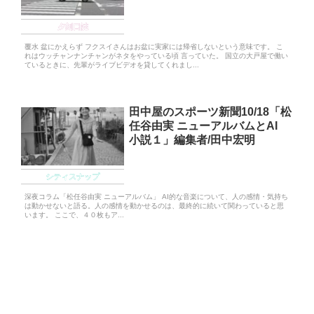
夕刻日誌
覆水 盆にかえらず フクスイさんはお盆に実家には帰省しないという意味です。 こ
れはウッチャンナンチャンがネタをやっている頃 言っていた。 国立の大戸屋で働い
ているときに、先輩がライブビデオを貸してくれまし...
田中屋のスポーツ新聞10/18「松
任谷由実 ニューアルバムとAI
小説１」編集者/田中宏明
シティスナップ
深夜コラム「松任谷由実 ニューアルバム」 AI的な音楽について、人の感情・気持ち
は動かせないと語る。人の感情を動かせるのは、最終的に続いて関わっていると思
います。 ここで、４０枚もア...