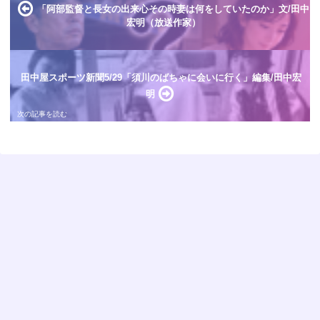
「阿部監督と長女の出来心その時妻は何をしていたのか」文/田中
宏明（放送作家）
田中屋スポーツ新聞5/29「須川のばちゃに会いに行く」編集/田中宏
明