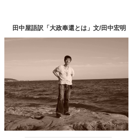
田中屋語訳「大政奉還とは」文/田中宏明