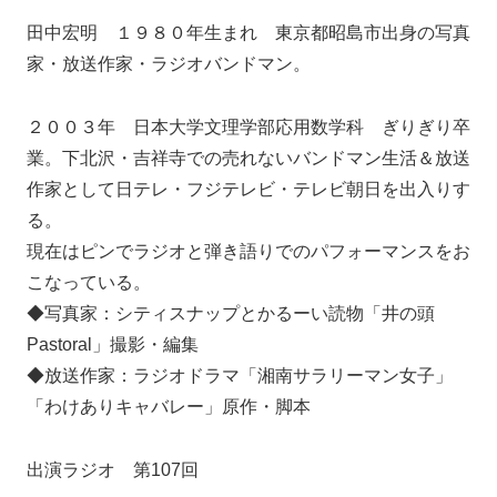
田中宏明 １９８０年生まれ 東京都昭島市出身の写真
家・放送作家・ラジオバンドマン。
２００３年 日本大学文理学部応用数学科 ぎりぎり卒
業。下北沢・吉祥寺での売れないバンドマン生活＆放送
作家として日テレ・フジテレビ・テレビ朝日を出入りす
る。
現在はピンでラジオと弾き語りでのパフォーマンスをお
こなっている。
◆写真家：シティスナップとかるーい読物「井の頭
Pastoral」撮影・編集
◆放送作家：ラジオドラマ「湘南サラリーマン女子」
「わけありキャバレー」原作・脚本
出演ラジオ 第107回