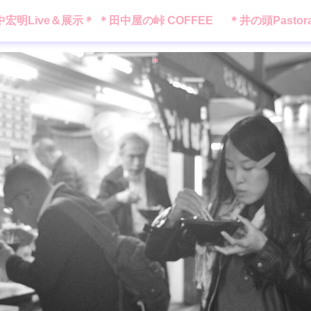
中宏明Live＆展示＊
＊田中屋の峠 COFFEE
＊井の頭Pastor
＊