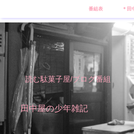
番組表
＊田
読む駄菓子屋/ブログ番組
田中屋の少年雑記