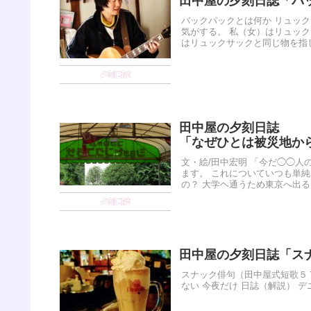
田中屋の夕刻日誌「バ
バックパックとは何か リュッ
気がする。 私（女）はリュッ
はリュックサックと同じ物を指して
夕刻日誌
田中屋の夕刻日誌
「なぜひとは被災地か
文・絵/田中宏明 「今だ◯◯
ます。 これについていつも単
の？ 大学ヘ通うため東京へ出る、
夕刻日誌
田中屋の夕刻日誌「スナ
スナック俳句（田中屋式短歌５７
ない 今夜だけ 日誌（解説） 