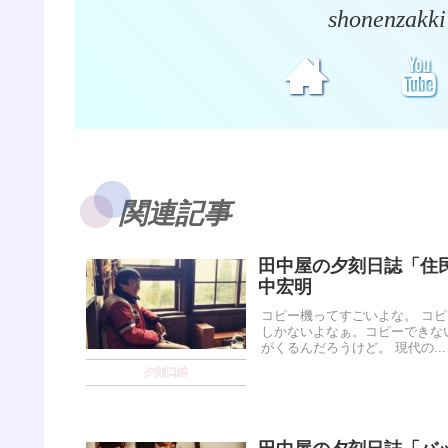
shonenz
関連記事
田中屋の夕刻日誌「住
中宏明
コピー機ってすごいよな。 コ
しかないよなぁ。コピーできな
がくるんだろうけど。 現代の...
夕刻日誌