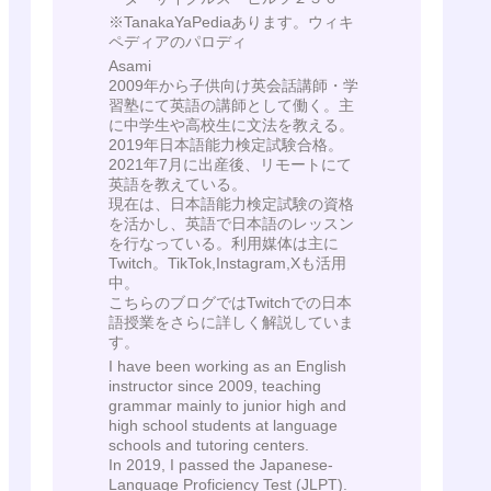
※TanakaYaPediaあります。ウィキ
ペディアのパロディ
Asami
2009年から子供向け英会話講師・学
習塾にて英語の講師として働く。主
に中学生や高校生に文法を教える。
2019年日本語能力検定試験合格。
2021年7月に出産後、リモートにて
英語を教えている。
現在は、日本語能力検定試験の資格
を活かし、英語で日本語のレッスン
を行なっている。利用媒体は主に
Twitch。TikTok,Instagram,Xも活用
中。
こちらのブログではTwitchでの日本
語授業をさらに詳しく解説していま
す。
I have been working as an English
instructor since 2009, teaching
grammar mainly to junior high and
high school students at language
schools and tutoring centers.
In 2019, I passed the Japanese-
Language Proficiency Test (JLPT).