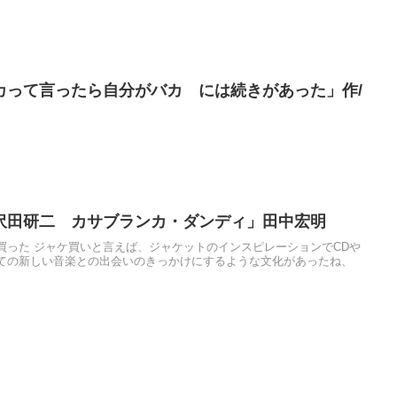
カって言ったら自分がバカ には続きがあった」作/
沢田研二 カサブランカ・ダンディ」田中宏明
買った ジャケ買いと言えば、ジャケットのインスピレーションでCDや
ての新しい音楽との出会いのきっかけにするような文化があったね、