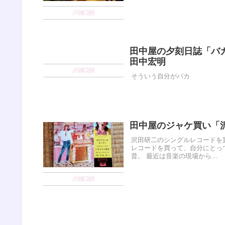
夕刻日誌
田中屋の夕刻日誌「バ
田中宏明
夕刻日誌
そういう自分がバカ
田中屋のジャケ買い「
沢田研二のシングルレコードを
レコードを買って、自分にとっ
昔。 最近は音楽の現場から...
夕刻日誌