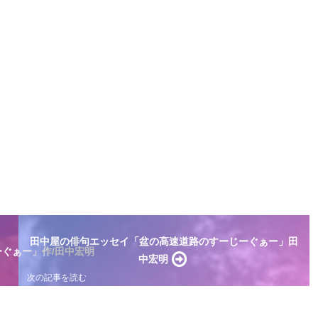
田中屋の俳句エッセイ「盆の高速道路のすーじーぐぁー」田
ぐぁー」作/田中宏明
中宏明