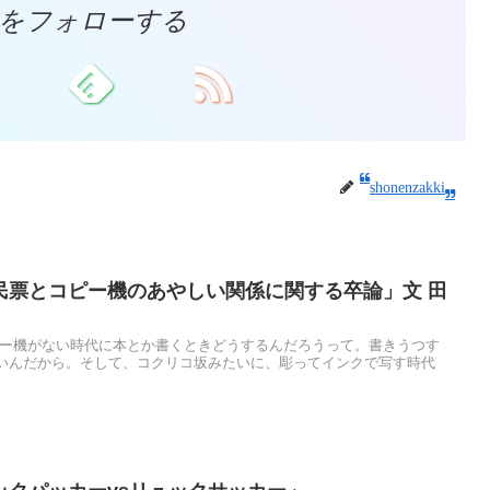
akkiをフォローする
shonenzakki
民票とコピー機のあやしい関係に関する卒論」文 田
ピー機がない時代に本とか書くときどうするんだろうって。書きうつす
いんだから。そして、コクリコ坂みたいに、彫ってインクで写す時代