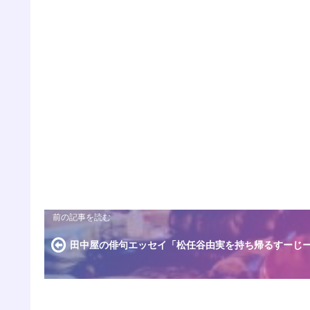
田中屋の俳句エッセイ「松任谷由実を持ち帰るすーじー