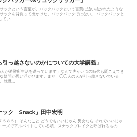
ックパッカーvsリュックサッカー」
クサックという言葉が、バックパックという言葉に追い抜かれたような
クサックを背負って出かけた。バックパックではない。 バックパックと
い...
ら引っ越さないのかについての大学講義」
人の人が避難所生活を送っています」なんて声がいつの時代も聞こえてき
純な疑問が思い浮かびます。まだ、◯◯人の人が引っ越さないでいる
就職...
ック Snack」田中宏明
５８５） そんなこと どうでもいいじゃん 男女なら それでいいじゃ
デニーズでアルバイトしている頃、スナックブレイクと呼ばれるもの...