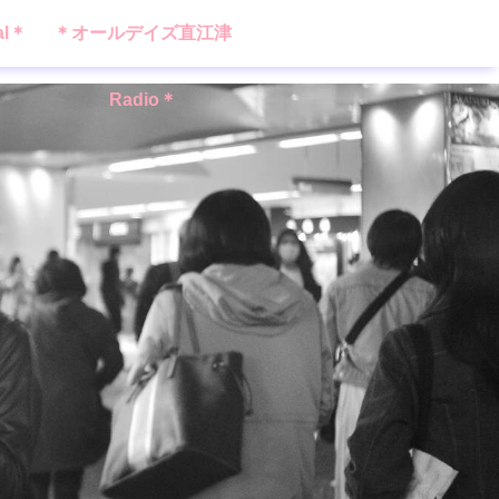
al＊
＊オールデイズ直江津
Radio＊