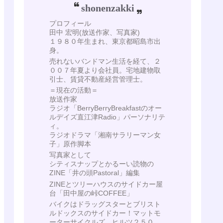
shonenzakki
プロフィール
田中 宏明(放送作家、写真家)
１９８０年生まれ、東京都昭島市出
身。
売れないバンドマン生活を経て、２
００７年夏より会社員。宅地建物取
引士、賃貸不動産経営管理士。
＝現在の活動＝
放送作家
ラジオ「BerryBerryBreakfastのオー
ルデイズ直江津Radio」パーソナリテ
ィ。
ラジオドラマ「湘南サラリーマン女
子」原作脚本
写真家として
シティスナップとかるーい読物の
ZINE「井の頭Pastoral」編集
ZINEとツリーハウスのサイドカー屋
台「田中屋の峠COFFEE」
バイクはドラッグスターとブリスト
ルドックスのサイドカー！マットモ
ーターサイクルズ ヒルツ２５０