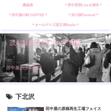
番組表
＊田中宏明Live＆展示＊
＊田中屋の峠 COFFEE＊
＊井の頭Pastoral＊
＊オールデイズ直江津Radio＊
読む駄菓子屋/ブログ番組
田中屋の少年雑記
下北沢
田中屋の原稿再生工場フェイス
原稿再生工場