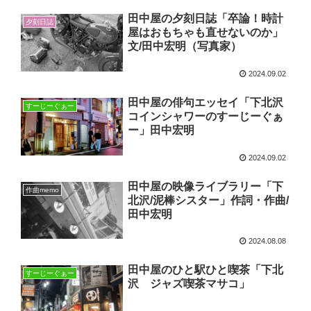
田中屋の夕刻日誌「卒論！時計
夕刻日誌
屋はおもちゃも直せないのか」
文/田中宏明（写真家）
2024.09.02
田中屋の俳句エッセイ「下北沢
すーじーぐぁー
コインシャワーのすーじーぐぁ
ー」田中宏明
2024.09.02
田中屋の映像ライブラリー「下
作曲memo
北沢/泥棒シスター」作詞・作曲/
田中宏明
2024.08.08
田中屋のひと駅ひと喫茶「下北
すーじーぐぁー
沢 ジャズ喫茶マサコ」