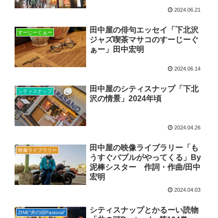
2024.06.21
田中屋の俳句エッセイ「下北沢
すーじーぐぁー
ジャズ喫茶マサコのすーじーぐ
ぁー」田中宏明
2024.06.14
田中屋のシティスナップ「下北
シティスナップ
沢の情景」2024年頃
2024.04.26
田中屋の映像ライブラリー「も
映像ライブラリー
うすぐバブルがやってくる」By
泥棒シスター 作詞・作曲/田中
宏明
2024.04.03
シティスナップとかるーい読物
ZINE“井の頭Pastoral”