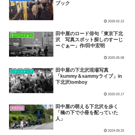
ブック
2026.02.22
田中屋のロード俳句「東京下北
すーじーぐぁー
沢 写真スポット探しのすーじ
ーぐぁー」作/田中宏明
2025.05.08
田中屋の下北沢現場写真
シティスナップ
「kummy＆sammyライブ」in
下北沢tomboy
2025.03.17
田中屋の萌える下北沢を歩く
夕刻日誌
「橋の下で小冊を配っていた
人」
2024.09.25