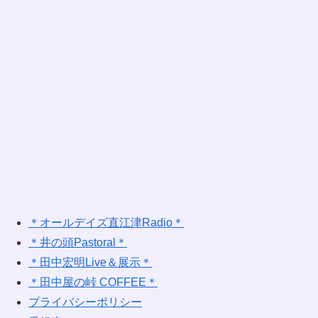
＊オールデイズ直江津Radio＊
＊井の頭Pastoral＊
＊田中宏明Live＆展示＊
＊田中屋の峠 COFFEE＊
プライバシーポリシー