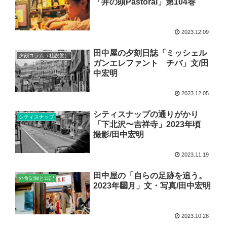
「井の頭Pastoral」第104巻
2023.12.09
田中屋の夕刻日誌「ミッシェル
夕刻コラム（社説盤）
ガンエレファント チバ」文/田
中宏明
2023.12.05
シティスナップの通りがかり
シティスナップ
「下北沢〜吉祥寺」2023年頃
撮影/田中宏明
2023.11.19
田中屋の「自らの足跡を追う。
外食記録と日記
2023年🔟月」文・写真/田中宏明
2023.10.28