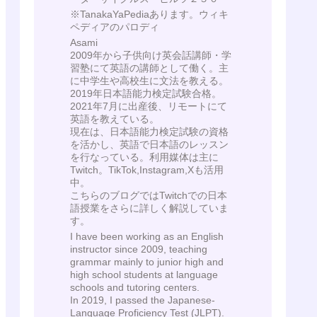
※TanakaYaPediaあります。ウィキ
ペディアのパロディ
Asami
2009年から子供向け英会話講師・学
習塾にて英語の講師として働く。主
に中学生や高校生に文法を教える。
2019年日本語能力検定試験合格。
2021年7月に出産後、リモートにて
英語を教えている。
現在は、日本語能力検定試験の資格
を活かし、英語で日本語のレッスン
を行なっている。利用媒体は主に
Twitch。TikTok,Instagram,Xも活用
中。
こちらのブログではTwitchでの日本
語授業をさらに詳しく解説していま
す。
I have been working as an English
instructor since 2009, teaching
grammar mainly to junior high and
high school students at language
schools and tutoring centers.
In 2019, I passed the Japanese-
Language Proficiency Test (JLPT).