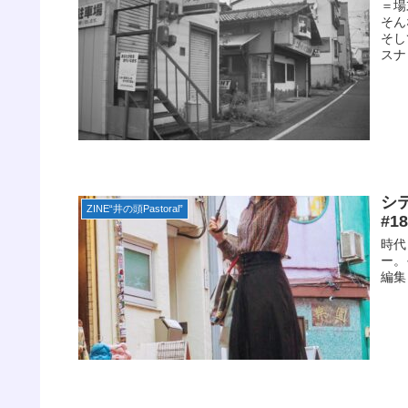
＝場
そん
そし
スナ
シ
ZINE“井の頭Pastoral”
#
時代
ー。
編集