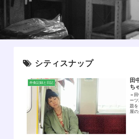
シティスナップ
田
外食記録と日記
ち
＝田
ーツ
題を
屋の