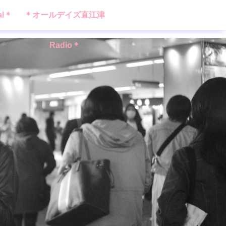
al＊
＊オールデイズ直江津
Radio＊