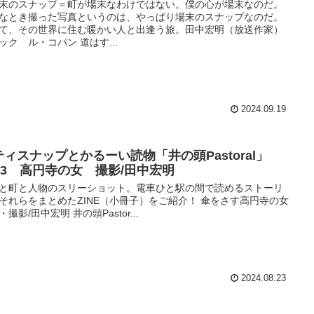
末のスナップ＝町が場末なわけではない。僕の心が場末なのだ。
なとき撮った写真というのは、やっぱり場末のスナップなのだ。
て、その世界に住む暖かい人と出逢う旅。田中宏明（放送作家）
ック ル・コパン 道はす...
2024.09.19
ティスナップとかるーい読物「井の頭Pastoral」
183 高円寺の女 撮影/田中宏明
と町と人物のスリーショット。電車ひと駅の間で読めるストーリ
それらをまとめたZINE（小冊子）をご紹介！ 傘をさす高円寺の女
・撮影/田中宏明 井の頭Pastor...
2024.08.23