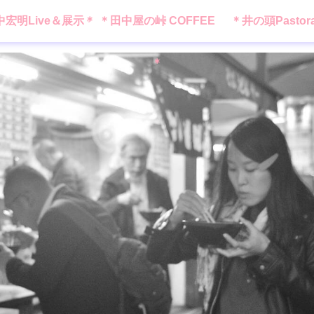
中宏明Live＆展示＊
＊田中屋の峠 COFFEE
＊井の頭Pastor
＊