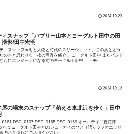
2024.10.23
ティスナップ「バブリー山本とヨーグルト田中の田
」撮影/田中宏明
ティスナップ＝町と人物と時代のスリーショット。このあとどう
たのかと思わせる一枚の写真を紹介。 ヨーグルト田中 まだバンド
なたにエレジー」になる前のヨーグルト田中。 ＝モ...
2024.10.12
中屋の場末のスナップ「萌える東北沢を歩く」田中
明
_0161 DSC_0167 DSC_0165 DSC_0166 オールデイズ直江津
dioとは ヨーグルト田中とDJシューカイのひとり語りラジオエッセ
題のネタ切れにご活用ください...