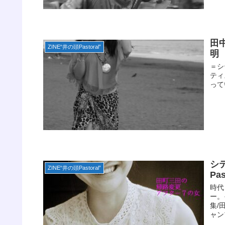
田
ZINE“井の頭Pastoral”
明
＝シ
ティ
って
シ
ZINE“井の頭Pastoral”
Pa
時代
ー。
集/
ャン