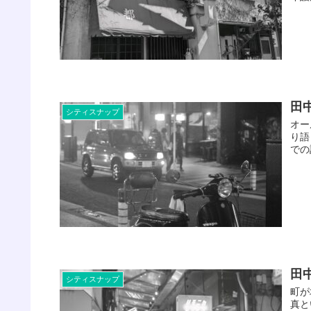
田
シティスナップ
オー
り語
での
田
シティスナップ
町が
真と