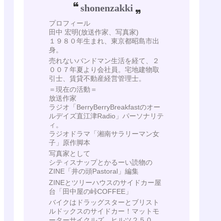
shonenzakki
プロフィール
田中 宏明(放送作家、写真家)
１９８０年生まれ、東京都昭島市出
身。
売れないバンドマン生活を経て、２
００７年夏より会社員。宅地建物取
引士、賃貸不動産経営管理士。
＝現在の活動＝
放送作家
ラジオ「BerryBerryBreakfastのオー
ルデイズ直江津Radio」パーソナリテ
ィ。
ラジオドラマ「湘南サラリーマン女
子」原作脚本
写真家として
シティスナップとかるーい読物の
ZINE「井の頭Pastoral」編集
ZINEとツリーハウスのサイドカー屋
台「田中屋の峠COFFEE」
バイクはドラッグスターとブリスト
ルドックスのサイドカー！マットモ
ーターサイクルズ ヒルツ２５０