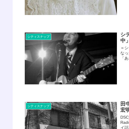
シ
シティスナップ
中
＝シ
なっ
「あ
田
シティスナップ
宏
DSC
Ra
イ話