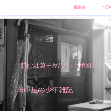
番組表
＊田
読む駄菓子屋/ブログ番組
田中屋の少年雑記