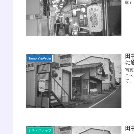
家） 
田
TanakaYaPedia
に通
写真
こへ
て、
田
シティスナップ