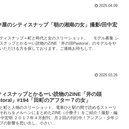
2025.04.09
中屋のシティスナップ「朝の湘南の女」撮影/田中宏
ティスナップ＝町と時代と女のスリーショット。 モデル募集 シ
スナップとかるーい読物のZINE「井の頭Pastoral」のモデルをや
いただける方を探しております。ご連絡お待ちして...
2025.03.26
ティスナップとかるーい読物のZINE「井の頭
storal」#194「田町のアフター７の女」
と町と人物のスリーショット。電車ひと駅の間で読めるストーリ
それらをメルヘンにまとめたZINE（小冊子）をご紹介！撮影・編
田中宏明 ２０１７年４月創刊、月２回の刊行中！アンアン・少年ジ
プの影響を思い出し、小さい...