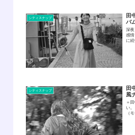
田
シティスナップ
バ
深夜
感情
に続
田
シティスナップ
風
＝田
い。
（モ