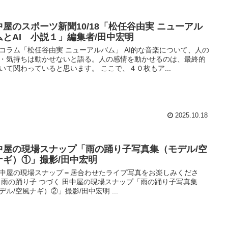
中屋のスポーツ新聞10/18「松任谷由実 ニューアル
ムとAI 小説１」編集者/田中宏明
コラム「松任谷由実 ニューアルバム」 AI的な音楽について、人の
・気持ちは動かせないと語る。人の感情を動かせるのは、最終的
いて関わっていると思います。 ここで、４０枚もア...
2025.10.18
中屋の現場スナップ「雨の踊り子写真集（モデル/空
ナギ）①」撮影/田中宏明
中屋の現場スナップ＝居合わせたライブ写真をお楽しみくださ
 雨の踊り子 つづく 田中屋の現場スナップ「雨の踊り子写真集
デル/空風ナギ）②」撮影/田中宏明 ...