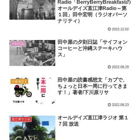
Radio「BerryBerryBreakfastの
オールデイズ直江津Radio～第
１回」田中宏明（ラジオパーソ
ナリティ）
2022.12.02
田中屋の夕刻日誌「サイフォン
夕刻日誌
コーヒーと沖縄ステーキハウ
ス」
2022.08.29
田中屋の読書感想文「カブで、
読書感想文
ちょっと日本一周に行ってきま
す！」著者/下川原リサ
2022.08.23
オールデイズ直江津ラジオ 第１
直江津ラジオ
７回 放送