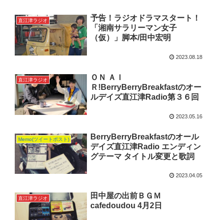
予告！ラジオドラマスタート！
直江津ラジオ
「湘南サラリーマン女子
（仮）」脚本/田中宏明
2023.08.18
ＯＮ ＡＩ
直江津ラジオ
Ｒ!BerryBerryBreakfastのオー
ルデイズ直江津Radio第３６回
2023.05.16
BerryBerryBreakfastのオール
Memo(ツイートポスト)
デイズ直江津Radio エンディン
グテーマ タイトル変更と歌詞
2023.04.05
田中屋の出前ＢＧＭ
直江津ラジオ
cafedoudou 4月2日