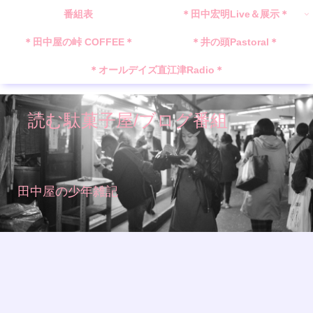
番組表
＊田中宏明Live＆展示＊
＊田中屋の峠 COFFEE＊
＊井の頭Pastoral＊
＊オールデイズ直江津Radio＊
読む駄菓子屋/ブログ番組
田中屋の少年雑記