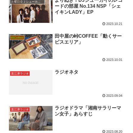
よりぬき！DJシューカイのレコ
土曜日ＤＪシューカイ枠
ードの部屋 No.134 NSP「シェ
イキンLADY」EP
2023.10.21
田中屋の峠COFFEE「動くサー
峠Coffee
ビスエリア」
2023.10.01
ラジオネタ
直江津ラジオ
2023.09.04
ラジオドラマ「湘南サラリーマ
直江津ラジオ
ン女子」あらすじ
2023.08.20