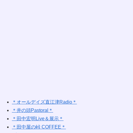
＊オールデイズ直江津Radio＊
＊井の頭Pastoral＊
＊田中宏明Live＆展示＊
＊田中屋の峠 COFFEE＊