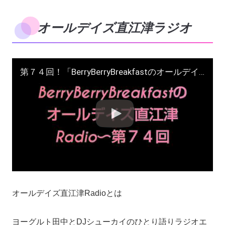
オールデイズ直江津ラジオ
第７４回！「BerryBerryBreakfastのオールデイズ直江津Radio」ヨーグルト田中とDJシューカイ 話題：「マクドナルドは家のひと部屋」「突撃！隣の定食屋さん 上越つねや食堂」
オールデイズ直江津Radioとは
ヨーグルト田中とDJシューカイのひとり語りラジオエ