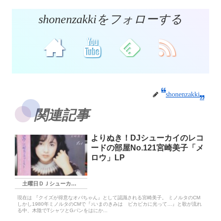
shonenzakkiをフォローする
shonenzakki
関連記事
よりぬき！DJシューカイのレコ
ードの部屋No.121宮崎美子「メ
ロウ」LP
土曜日ＤＪシューカイ枠
現在は 『クイズが得意なオバちゃん』として認識される宮崎美子。 ミノルタのCM
しかし1980年ミノルタのCMで『♪いまのきみは ピカピカに光って…』と歌が流れ
る中、木陰でTシャツとGパンをはにか...