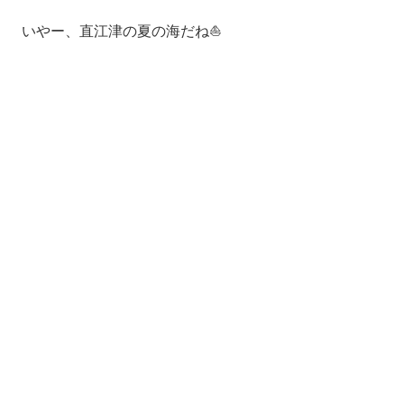
いやー、直江津の夏の海だね⛵️