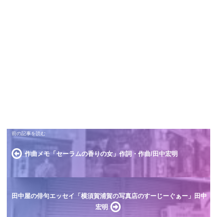
作曲メモ「セーラムの香りの女」作詞・作曲/田中宏明
田中屋の俳句エッセイ「横須賀浦賀の写真店のすーじーぐぁー」田中
宏明