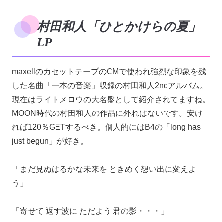
村田和人「ひとかけらの夏」
LP
maxellのカセットテープのCMで使われ強烈な印象を残
した名曲「一本の音楽」収録の村田和人2ndアルバム。
現在はライトメロウの大名盤として紹介されてますね。
MOON時代の村田和人の作品に外れはないです。安け
れば120％GETするべき。個人的にはB4の「long has
just begun」が好き。
「まだ見ぬはるかな未来を ときめく想い出に変えよ
う」
「寄せて 返す波に ただよう 君の影・・・」