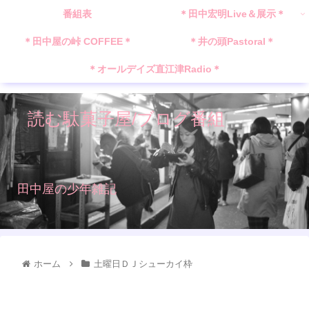
番組表
＊田中宏明Live＆展示＊
＊田中屋の峠 COFFEE＊
＊井の頭Pastoral＊
＊オールデイズ直江津Radio＊
読む駄菓子屋/ブログ番組
田中屋の少年雑記
ホーム
土曜日ＤＪシューカイ枠