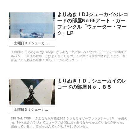
よりぬき！DJシューカイのレコ
ードの部屋No.66アート・ガー
ファンクル「ウォーター・マー
ク」LP
土曜日ＤＪシューカイ枠
１曲目の「Crying in My Sleep」から心を一気に持っていかれるアーティーの3rdア
ルバム。「天使の歌声」とはよく言ったもの。この声に何度癒やされたことか。全
音楽ファン必聴の名作！ DJシューカイのレコー...
よりぬき！ＤＪシューカイのレ
コードの部屋Ｎｏ．８５
土曜日ＤＪシューカイ枠
DIGITAL TRIP 「さよなら銀河鉄道999 シンセサイザーファンタジー」LP 子供の
頃、NHK総合のラジオでニュースの合間に流す曲はなかなかエグいものがあった。
選曲している人、誰だったんですかね？それでシンセ...