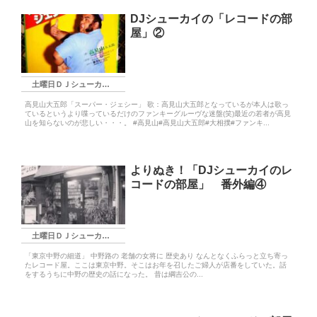
DJシューカイの「レコードの部
屋」②
土曜日ＤＪシューカイ枠
高見山大五郎「スーパー・ジェシー」 歌：高見山大五郎となっているが本人は歌っ
ているというより喋っているだけのファンキーグルーヴな迷盤(笑)最近の若者が高見
山を知らないのが悲しい・・・。 #高見山#高見山大五郎#大相撲#ファンキ...
よりぬき！「DJシューカイのレ
コードの部屋」 番外編④
土曜日ＤＪシューカイ枠
「東京中野の細道」 中野路の 老舗の女将に 歴史あり なんとなくふらっと立ち寄っ
たレコード屋。ここは東京中野。そこはお年を召したご婦人が店番をしていた。話
をするうちに中野の歴史の話になった。 昔は綱吉公の...