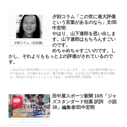
夕刻コラム「この世に過大評価
という言葉があるのなら」文/田
中宏明
やはり、山下達郎を思い出しま
す。山下達郎はもちろんすごい
夕刻コラム（社説盤）
のです。
めちゃめちゃすごいのです。し
かし、それよりももっと上の評価がされているので
す。
これはやはり過大評価ということになってしまいます。 もしこれが過大評価でない
のであれば、その他のみんなが、過小評価ですね。ちなみに山下達郎の最大の実績
は、竹内まりやをゲットしたことである。 文/田中宏明（写真家） ＝ラジ...
田中屋スポーツ新聞 10/5「ジャ
ズスタンダード枯葉 訳詞 小説
38」編集者/田中宏明
シティスナップ