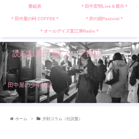
番組表
＊田中宏明Live＆展示＊
＊田中屋の峠 COFFEE＊
＊井の頭Pastoral＊
＊オールデイズ直江津Radio＊
読む駄菓子屋/ブログ番組
田中屋の少年雑記
ホーム
夕刻コラム（社説盤）