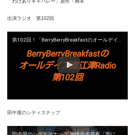
「わけありキャバレー」原作・脚本
出演ラジオ 第102回
第102回！「BerryBerryBreakfastのオールデイズ直江津Radio」ヨーグルト田中とDJシューカイ
田中屋のシティスナップ
田中屋のシティスナップ 旅情俳句前夜「雨に濡れる高田馬場の女」撮影/田中宏明 #サーファー #shorts #zine