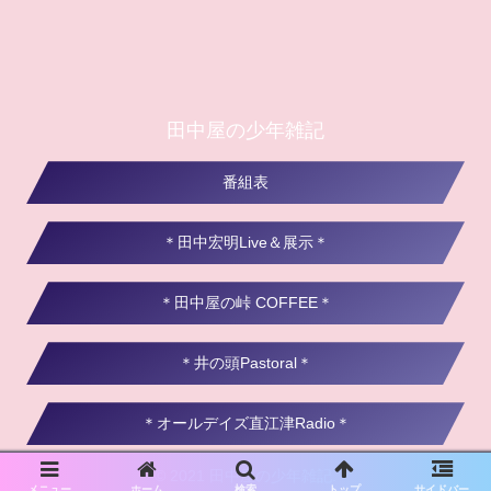
田中屋の少年雑記
番組表
＊田中宏明Live＆展示＊
＊田中屋の峠 COFFEE＊
＊井の頭Pastoral＊
＊オールデイズ直江津Radio＊
© 2021 田中屋の少年雑記.
メニュー
ホーム
検索
トップ
サイドバー