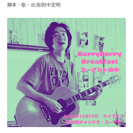
脚本・歌・出演/田中宏明