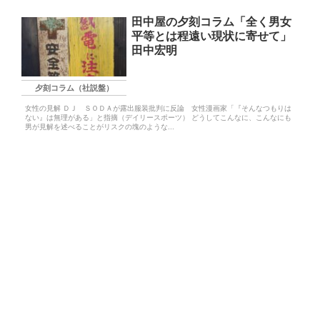
田中屋の夕刻コラム「全く男女
平等とは程遠い現状に寄せて」
田中宏明
夕刻コラム（社説盤）
女性の見解 ＤＪ ＳＯＤＡが露出服装批判に反論 女性漫画家「『そんなつもりは
ない』は無理がある」と指摘（デイリースポーツ） どうしてこんなに、こんなにも
男が見解を述べることがリスクの塊のような...