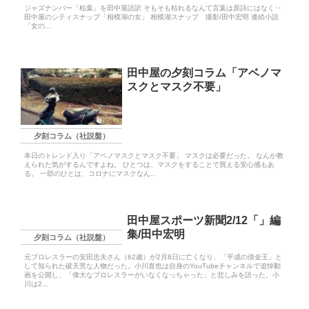
ジャズナンバー「枯葉」を田中屋語訳 そもそも枯れるなんて言葉は原詩にはなく‥
田中屋のシティスナップ「相模湖の女」 相模湖スナップ 撮影/田中宏明 連続小説
「女の...
田中屋の夕刻コラム「アベノマ
スクとマスク不要」
夕刻コラム（社説盤）
本日のトレンド入り「アベノマスクとマスク不要」 マスクは必要だった。 なんか教
えられた気がするんですよね。 ひとつは、マスクをすることで買える安心感もあ
る。 一部のひとは、コロナにマスクなん...
田中屋スポーツ新聞2/12「」編
集/田中宏明
夕刻コラム（社説盤）
元プロレスラーの安田忠夫さん（62歳）が2月8日に亡くなり、「平成の借金王」と
して知られた破天荒な人物だった。小川直也は自身のYouTubeチャンネルで追悼動
画を公開し、「偉大なプロレスラーがいなくなっちゃった」と悲しみを語った。小
川は2...