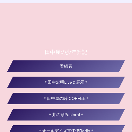
田中屋の少年雑記
番組表
＊田中宏明Live＆展示＊
＊田中屋の峠 COFFEE＊
＊井の頭Pastoral＊
＊オールデイズ直江津Radio＊