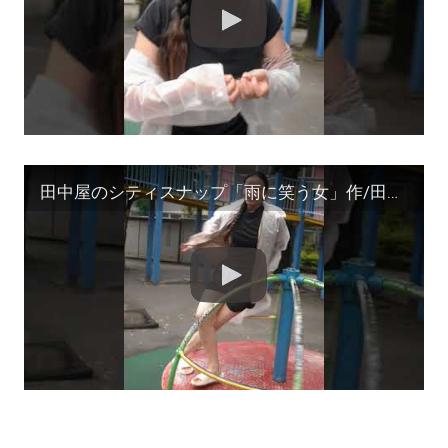
田中屋のシティスナップ「雨に笑う女」作/田中宏明 #shorts #モデル募集