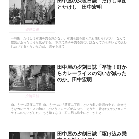
田中屋の深夜日誌「たけし軍団
とたけし」田中宏明
夕刻日誌
一時期、たけしは軍団を売る気がない、軍団も芸を磨く気も感じられない、なんて
空気があったような気がする。 本気で弟子を売る気ない説なんてのもテレビで扱わ
れたりするぐらいなのだ。 弟子を見て...
田中屋の夕刻日誌「卒論！町か
らカレーライスの匂いが減った
のか」田中宏明
夕刻日誌
南こうせつ荻窪二丁目 南こうせつの「荻窪二丁目」という曲の歌詞の中で、幸せそ
うなカレーライスの匂い というフレーズがあった。 そうだ、昔はたびたびカレー
ライスの匂いがした。 もう暗くなり、家に帰る途中にどこからと...
田中屋の夕刻日誌「駆け込み乗