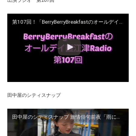
出演ラジオ 第107回
第107回！「BerryBerryBreakfastのオールデイズ直江津Radio」ヨーグルト田中とDJシューカイ 萌える熱海を歩く
田中屋のシティスナップ
田中屋のシティスナップ 旅情俳句前夜「雨に濡れる高田馬場の女」撮影/田中宏明 #サーファー #shorts #zine