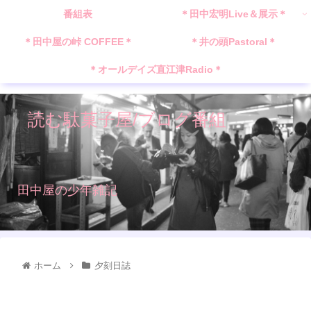
番組表
＊田中宏明Live＆展示＊
＊田中屋の峠 COFFEE＊
＊井の頭Pastoral＊
＊オールデイズ直江津Radio＊
読む駄菓子屋/ブログ番組
田中屋の少年雑記
ホーム
夕刻日誌