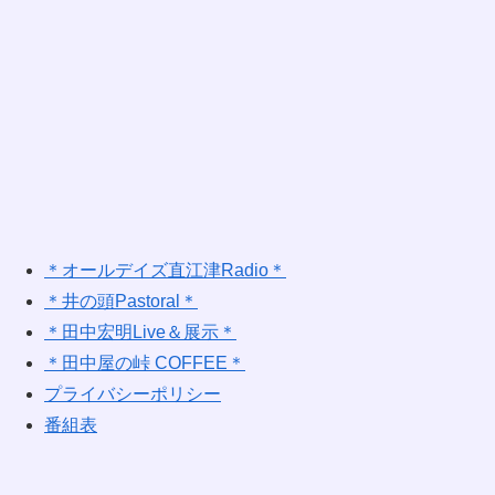
＊オールデイズ直江津Radio＊
＊井の頭Pastoral＊
＊田中宏明Live＆展示＊
＊田中屋の峠 COFFEE＊
プライバシーポリシー
番組表