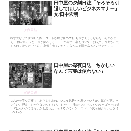
田中屋の夕刻日誌「そろそろ引
退してほしいビジネスマナー」
文/田中宏明
夕刻日誌
得意先などに訪問した際、コートを脱ぐあの文化 あれなんとかならないものかね
ぇ。 雨が降ろうと、雪が降ろうと、ドアの前で上着を脱いで、抱えて、先方が出て
くるのを待つのである。 上着を着ていたら、なんの支障があるというのか。...
田中屋の深夜日誌「ちかしい
なんて言葉は使わない」
夕刻日誌
なんか苦手な言葉ってありますよね。なんか気持ちが悪いというか、気分が悪いと
いうか、理由もわからないのですが。 しかも、理由がわからないのならば本当は嫌
いではないのではないかと思ったりもするのですが、そういう気も起きない力を持
っている...