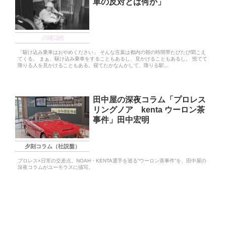
車の反対とは何か」
夕刻日誌
「駆け込み乗車はおやめください」 そんな言葉は都内の朝の時間帯たびたび聞こえ
てくる。 まぁ、駆け込み乗車をすることもあるし、見かけることもあるし。 慌てて
降りる人を見かけることもある。寝てたかなんかして、降りる駅...
田中屋の深夜コラム「プロレス
リングノア kenta ウーロン茶
事件」田中宏明
夕刻コラム（社説盤）
プロレス×日常の交差点。NOAH・KENTA選手を巡る“ウーロン茶事件”を、田中屋の
深夜コラムがユーモラスに描写。