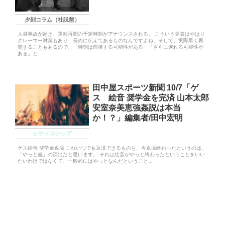
夕刻コラム（社説盤）
人身事故が起き、運転再開の予定時刻がアナウンスされる。 こういう発表はやはり
クレーマー対策もあり、長めに伝えてあるものなんですよね。そして、実際早く再
開することもあるので、「時刻は前後する可能性がある」「さらに遅れる可能性が
ある」と...
田中屋スポーツ新聞 10/7「ゲ
ス 絵音 奨学金を完済 山本太郎
安室奈美恵強姦説は本当
か！？」編集者/田中宏明
シティスナップ
ゲス絵音 奨学金返済 これいつでも返済できるものを、今返済終わったというのは、
「やっと感」の演出だと思います。 それは絵音がやっと終わったということをいい
たいわけではなくて、一般的にはやっとなんだということ...