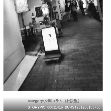
夕刻コラム（社説盤）
STORYPIC_00011415_BURST231208183758