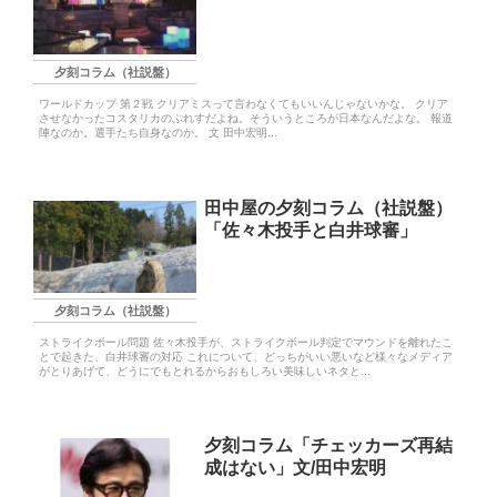
夕刻コラム（社説盤）
ワールドカップ 第２戦 クリアミスって言わなくてもいいんじゃないかな。 クリア
させなかったコスタリカのぷれすだよね。そういうところが日本なんだよな。 報道
陣なのか。選手たち自身なのか。 文 田中宏明...
田中屋の夕刻コラム（社説盤）
「佐々木投手と白井球審」
夕刻コラム（社説盤）
ストライクボール問題 佐々木投手が、ストライクボール判定でマウンドを離れたこ
とで起きた、白井球審の対応 これについて、どっちがいい悪いなど様々なメディア
がとりあげて、どうにでもとれるからおもしろい美味しいネタと...
夕刻コラム「チェッカーズ再結
成はない」文/田中宏明