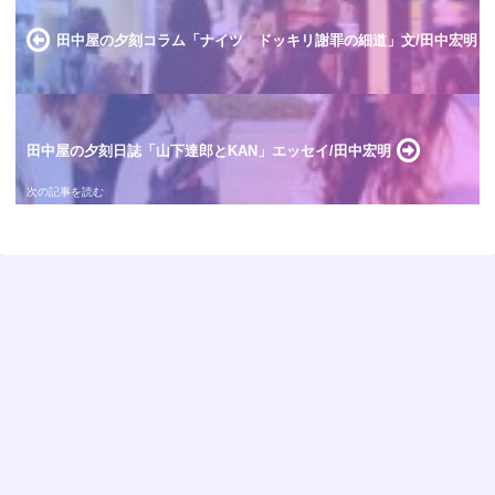
田中屋の夕刻コラム「ナイツ ドッキリ謝罪の細道」文/田中宏明
田中屋の夕刻日誌「山下達郎とKAN」エッセイ/田中宏明