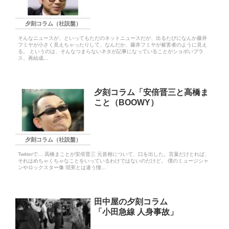
夕刻コラム（社説盤）
そんなニュースが、といってもただのネットニュースだが、出るたびになんか藤井
フミヤが小さく見えちゃったりして、なんだか、藤井フミヤが被害者のように見え
る。 というのは、そんなつまらないネタが記事になっていることがショボいプラ
ス、再結成...
夕刻コラム「安倍晋三と高橋ま
こと（BOOWY）
夕刻コラム（社説盤）
Twitterで… 高橋まことが安倍晋三 元首相について、口を出した。言葉だけとれば、
それはめちゃくちゃなことをいっているわけではないのだけど。 僕のミュージシャ
ンやロックスター像 現実とは違う憧...
田中屋の夕刻コラム
「小田急線 人身事故」