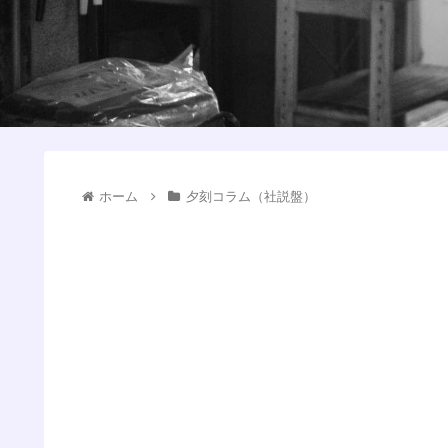
ホーム
夕刻コラム（社説盤）