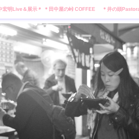
中宏明Live＆展示＊
＊田中屋の峠 COFFEE
＊井の頭Pastor
＊