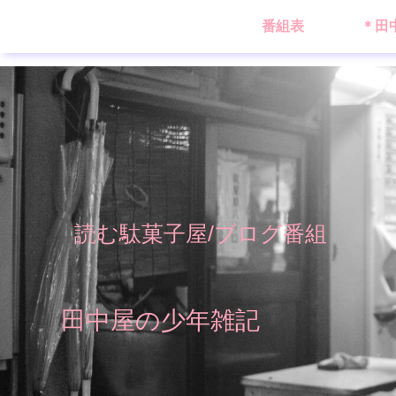
番組表
＊田
読む駄菓子屋/ブログ番組
田中屋の少年雑記