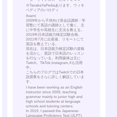
※TanakaYaPediaあります。ウィキ
ペディアのパロディ
Asami
2009年から子供向け英会話講師・学
習塾にて英語の講師として働く。主
に中学生や高校生に文法を教える。
2019年日本語能力検定試験合格。
2021年7月に出産後、リモートにて
英語を教えている。
現在は、日本語能力検定試験の資格
を活かし、英語で日本語のレッスン
を行なっている。利用媒体は主に
Twitch。TikTok,Instagram,Xも活用
中。
こちらのブログではTwitchでの日本
語授業をさらに詳しく解説していま
す。
I have been working as an English
instructor since 2009, teaching
grammar mainly to junior high and
high school students at language
schools and tutoring centers.
In 2019, I passed the Japanese-
Language Proficiency Test (JLPT).