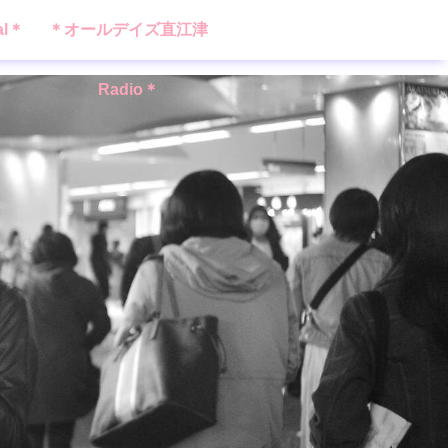
al＊
＊オールデイズ直江津
Radio＊