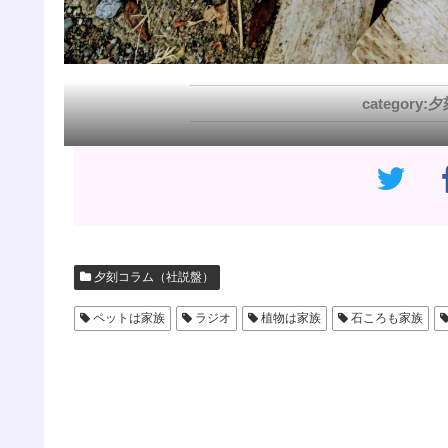
夕
夕刻コラム（社説盤）
ペットは家族
ラジオ
植物は家族
石ころも家族