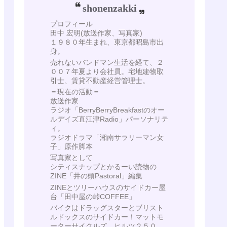
shonenzakki
プロフィール
田中 宏明(放送作家、写真家)
１９８０年生まれ、東京都昭島市出
身。
売れないバンドマン生活を経て、２
００７年夏より会社員。宅地建物取
引士、賃貸不動産経営管理士。
＝現在の活動＝
放送作家
ラジオ「BerryBerryBreakfastのオー
ルデイズ直江津Radio」パーソナリテ
ィ。
ラジオドラマ「湘南サラリーマン女
子」原作脚本
写真家として
シティスナップとかるーい読物の
ZINE「井の頭Pastoral」編集
ZINEとツリーハウスのサイドカー屋
台「田中屋の峠COFFEE」
バイクはドラッグスターとブリスト
ルドックスのサイドカー！マットモ
ーターサイクルズ ヒルツ２５０