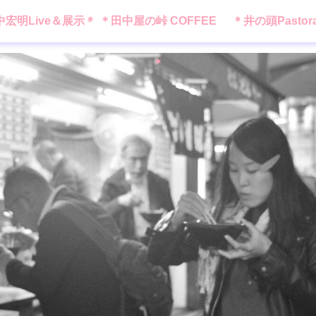
中宏明Live＆展示＊
＊田中屋の峠 COFFEE
＊井の頭Pastor
＊