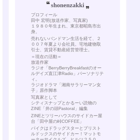
shonenzakki
プロフィール
田中 宏明(放送作家、写真家)
１９８０年生まれ、東京都昭島市出
身。
売れないバンドマン生活を経て、２
００７年夏より会社員。宅地建物取
引士、賃貸不動産経営管理士。
＝現在の活動＝
放送作家
ラジオ「BerryBerryBreakfastのオー
ルデイズ直江津Radio」パーソナリテ
ィ。
ラジオドラマ「湘南サラリーマン女
子」原作脚本
写真家として
シティスナップとかるーい読物の
ZINE「井の頭Pastoral」編集
ZINEとツリーハウスのサイドカー屋
台「田中屋の峠COFFEE」
バイクはドラッグスターとブリスト
ルドックスのサイドカー！マットモ
ーターサイクルズ ヒルツ２５０