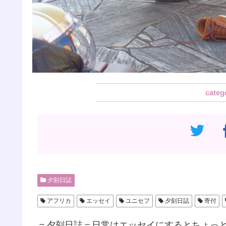
夕刻日誌
アフリカ
エッセイ
ユニセフ
夕刻日誌
寄付
＝夕刻日誌＝日常はエッセイにするとちょっ