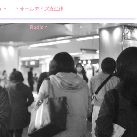
al＊
＊オールデイズ直江津
Radio＊