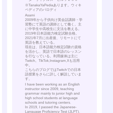
※TanakaYaPediaあります。ウィキ
ペディアのパロディ
Asami
2009年から子供向け英会話講師・学
習塾にて英語の講師として働く。主
に中学生や高校生に文法を教える。
2019年日本語能力検定試験合格。
2021年7月に出産後、リモートにて
英語を教えている。
現在は、日本語能力検定試験の資格
を活かし、英語で日本語のレッスン
を行なっている。利用媒体は主に
Twitch。TikTok,Instagram,Xも活用
中。
こちらのブログではTwitchでの日本
語授業をさらに詳しく解説していま
す。
I have been working as an English
instructor since 2009, teaching
grammar mainly to junior high and
high school students at language
schools and tutoring centers.
In 2019, I passed the Japanese-
Language Proficiency Test (JLPT).