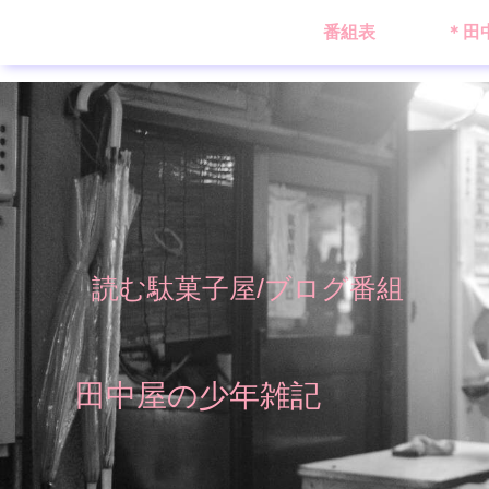
番組表
＊田
読む駄菓子屋/ブログ番組
田中屋の少年雑記