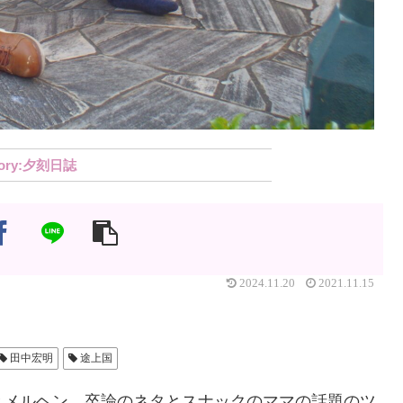
夕刻日誌
2024.11.20
2021.11.15
田中宏明
途上国
とメルヘン。卒論のネタとスナックのママの話題のツ