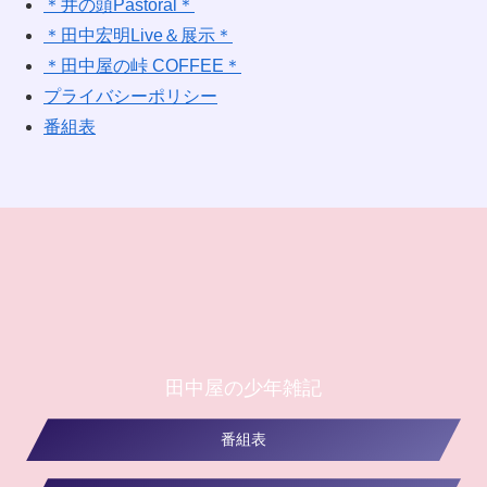
＊井の頭Pastoral＊
＊田中宏明Live＆展示＊
＊田中屋の峠 COFFEE＊
プライバシーポリシー
番組表
田中屋の少年雑記
番組表