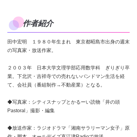
作者紹介
田中宏明 １９８０年生まれ 東京都昭島市出身の週末
の写真家・放送作家。
２００３年 日本大学文理学部応用数学科 ぎりぎり卒
業。下北沢・吉祥寺での売れないバンドマン生活を経
て、会社員（番組制作→不動産業）となる。
◆写真家：シティスナップとかるーい読物「井の頭
Pastoral」撮影・編集
◆放送作家：ラジオドラマ「湘南サラリーマン女子」原
作・脚本 オールデイズ直江津Radioで放送