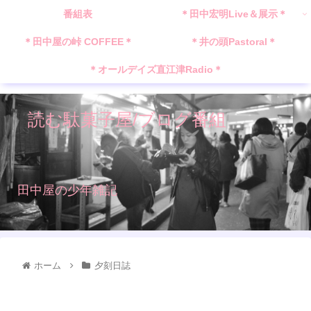
番組表
＊田中宏明Live＆展示＊
＊田中屋の峠 COFFEE＊
＊井の頭Pastoral＊
＊オールデイズ直江津Radio＊
読む駄菓子屋/ブログ番組
田中屋の少年雑記
ホーム
夕刻日誌