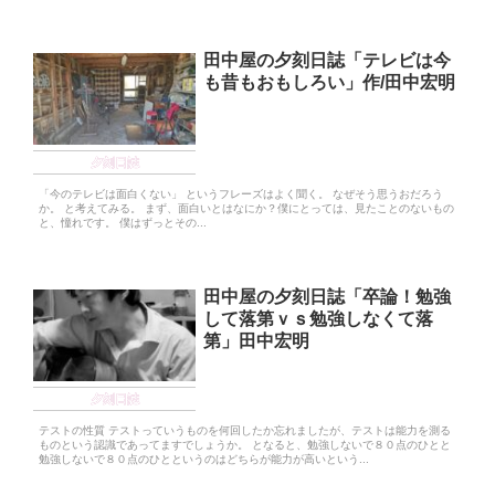
田中屋の夕刻日誌「テレビは今
も昔もおもしろい」作/田中宏明
夕刻日誌
「今のテレビは面白くない」 というフレーズはよく聞く。 なぜそう思うおだろう
か。 と考えてみる。 まず、面白いとはなにか？僕にとっては、見たことのないもの
と、憧れです。 僕はずっとその...
田中屋の夕刻日誌「卒論！勉強
して落第ｖｓ勉強しなくて落
第」田中宏明
夕刻日誌
テストの性質 テストっていうものを何回したか忘れましたが、テストは能力を測る
ものという認識であってますでしょうか。 となると、勉強しないで８０点のひとと
勉強しないで８０点のひとというのはどちらが能力が高いという...