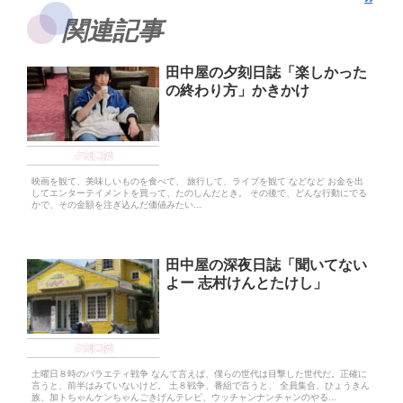
関連記事
田中屋の夕刻日誌「楽しかった
の終わり方」かきかけ
夕刻日誌
映画を観て、美味しいものを食べて、 旅行して、ライブを観て などなど お金を出
してエンターテイメントを買って、たのしんだとき。 その後で、どんな行動にでる
かで、その金額を注ぎ込んだ価値みたい...
田中屋の深夜日誌「聞いてない
よー 志村けんとたけし」
夕刻日誌
土曜日８時のバラエティ戦争 なんて言えば、僕らの世代は目撃した世代だ。正確に
言うと、前半はみていないけど。 土８戦争、番組で言うと、 全員集合、ひょうきん
族、加トちゃんケンちゃんごきげんテレビ、ウッチャンナンチャンのやる...