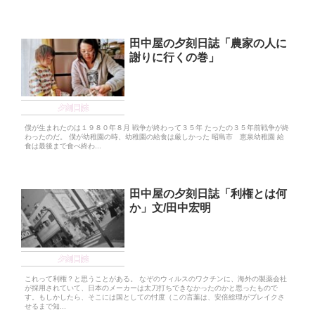
田中屋の夕刻日誌「農家の人に
謝りに行くの巻」
夕刻日誌
僕が生まれたのは１９８０年８月 戦争が終わって３５年 たったの３５年前戦争が終
わったのだ。 僕が幼稚園の時、幼稚園の給食は厳しかった 昭島市 恵泉幼稚園 給
食は最後まで食べ終わ...
田中屋の夕刻日誌「利権とは何
か」文/田中宏明
夕刻日誌
これって利権？と思うことがある。 なぞのウィルスのワクチンに、海外の製薬会社
が採用されていて、日本のメーカーは太刀打ちできなかったのかと思ったもので
す。もしかしたら、そこには国としての忖度（この言葉は、安倍総理がブレイクさ
せるまで知...