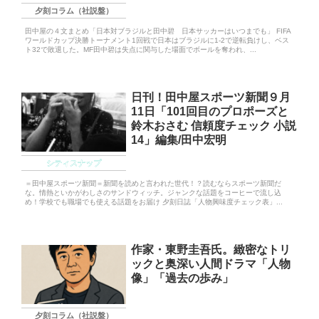
夕刻コラム（社説盤）
田中屋の４文まとめ「日本対ブラジルと田中碧 日本サッカーはいつまでも」 FIFA
ワールドカップ決勝トーナメント1回戦で日本はブラジルに1-2で逆転負けし、ベス
ト32で敗退した。MF田中碧は失点に関与した場面でボールを奪われ、...
日刊！田中屋スポーツ新聞９月
11日「101回目のプロポーズと
鈴木おさむ 信頼度チェック 小説
14」編集/田中宏明
シティスナップ
＝田中屋スポーツ新聞＝新聞を読めと言われた世代！？読むならスポーツ新聞だ
な。情熱といかがわしさのサンドウィッチ。ジャンクな話題をコーヒーで流し込
め！学校でも職場でも使える話題をお届け 夕刻日誌「人物興味度チェック表」...
作家・東野圭吾氏。緻密なトリ
ックと奥深い人間ドラマ「人物
像」「過去の歩み」
夕刻コラム（社説盤）