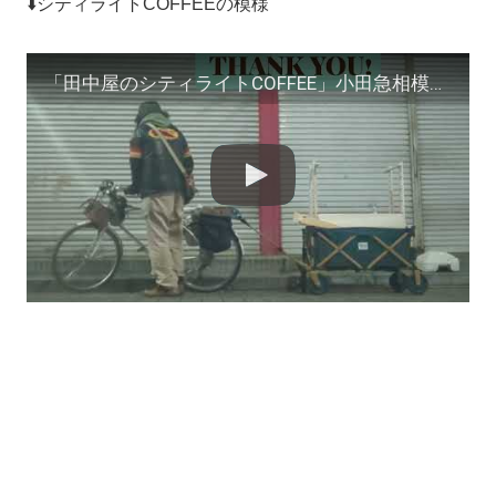
⬇️シティライトCOFFEEの模様
「田中屋のシティライトCOFFEE」小田急相模原 初出店篇