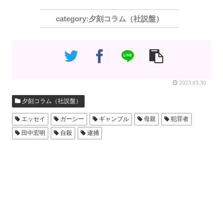
夕刻コラム（社説盤）
2023.03.30
夕刻コラム（社説盤）
エッセイ
ガーシー
ギャンブル
母親
犯罪者
田中宏明
自殺
逮捕