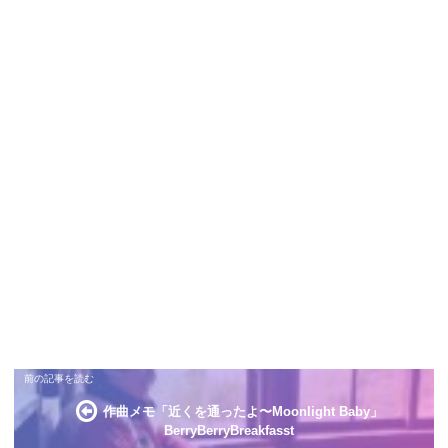
作曲メモ「近くを通ったよ〜Moonlight Baby」
BerryBerryBreakfasst