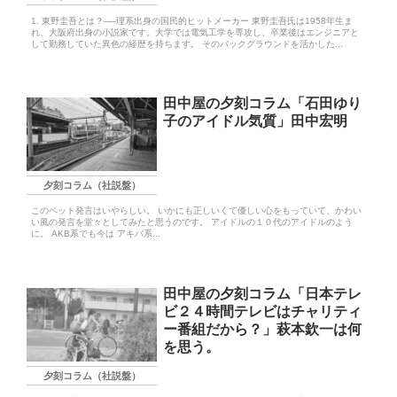
1. 東野圭吾とは？──理系出身の国民的ヒットメーカー 東野圭吾氏は1958年生ま
れ、大阪府出身の小説家です。大学では電気工学を専攻し、卒業後はエンジニアと
して勤務していた異色の経歴を持ちます。 そのバックグラウンドを活かした...
田中屋の夕刻コラム「石田ゆり
子のアイドル気質」田中宏明
夕刻コラム（社説盤）
このペット発言はいやらしい。 いかにも正しいくて優しい心をもっていて、かわい
い風の発言を堂々としてみたと思うのです。 アイドルの１０代のアイドルのよう
に。 AKB系でも今は アキバ系...
田中屋の夕刻コラム「日本テレ
ビ２４時間テレビはチャリティ
ー番組だから？」萩本欽一は何
を思う。
夕刻コラム（社説盤）