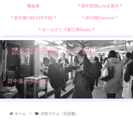
番組表
＊田中宏明Live＆展示＊
＊田中屋の峠 COFFEE＊
＊井の頭Pastoral＊
＊オールデイズ直江津Radio＊
読む駄菓子屋/ブログ番組
田中屋の少年雑記
ホーム
夕刻コラム（社説盤）