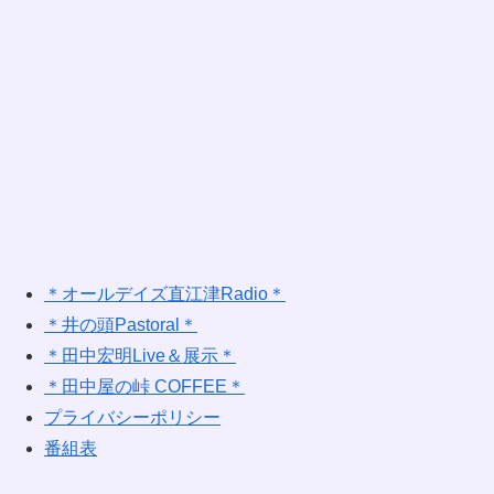
＊オールデイズ直江津Radio＊
＊井の頭Pastoral＊
＊田中宏明Live＆展示＊
＊田中屋の峠 COFFEE＊
プライバシーポリシー
番組表