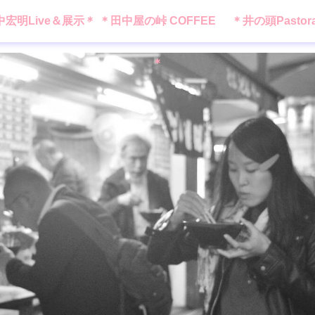
中宏明Live＆展示＊
＊田中屋の峠 COFFEE
＊井の頭Pastor
＊