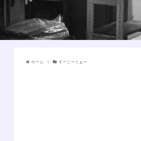
ホーム
すーじーぐぁー