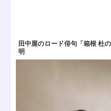
田中屋のロード俳句「箱根 杜
明