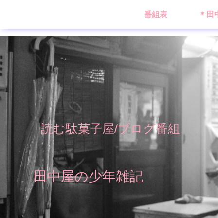
番組表
＊田
読む駄菓子屋/ブログ番組
田中屋の少年雑記