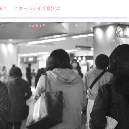
al＊
＊オールデイズ直江津
Radio＊