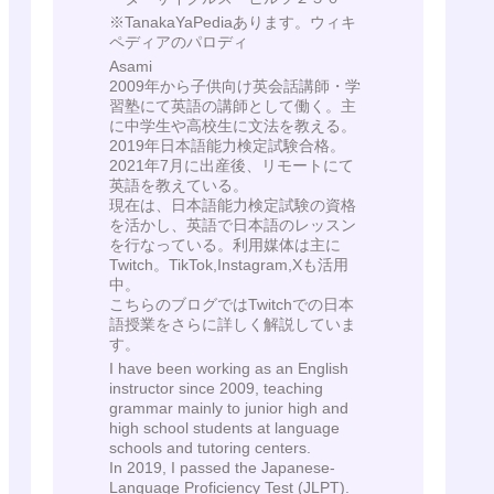
※TanakaYaPediaあります。ウィキ
ペディアのパロディ
Asami
2009年から子供向け英会話講師・学
習塾にて英語の講師として働く。主
に中学生や高校生に文法を教える。
2019年日本語能力検定試験合格。
2021年7月に出産後、リモートにて
英語を教えている。
現在は、日本語能力検定試験の資格
を活かし、英語で日本語のレッスン
を行なっている。利用媒体は主に
Twitch。TikTok,Instagram,Xも活用
中。
こちらのブログではTwitchでの日本
語授業をさらに詳しく解説していま
す。
I have been working as an English
instructor since 2009, teaching
grammar mainly to junior high and
high school students at language
schools and tutoring centers.
In 2019, I passed the Japanese-
Language Proficiency Test (JLPT).