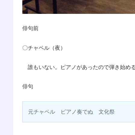
俳句前
〇チャペル（夜）
誰もいない。ピアノがあったので弾き始め
俳句
元チャペル　ピアノ奏でぬ　文化祭