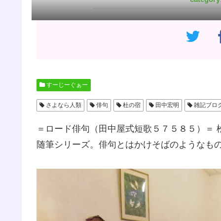
すーじーぐぁー
さよなら人類
俳句
杜の宿
田中宏明
雑記ブロ
＝ロード俳句（田中屋式短歌５７５８５）＝ 
随筆シリーズ。俳句とはかけそばのようなも