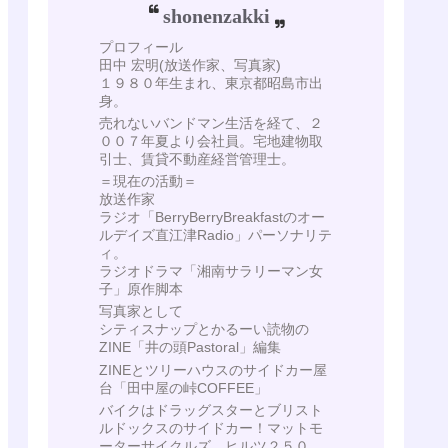
shonenzakki
プロフィール
田中 宏明(放送作家、写真家)
１９８０年生まれ、東京都昭島市出
身。
売れないバンドマン生活を経て、２
００７年夏より会社員。宅地建物取
引士、賃貸不動産経営管理士。
＝現在の活動＝
放送作家
ラジオ「BerryBerryBreakfastのオー
ルデイズ直江津Radio」パーソナリテ
ィ。
ラジオドラマ「湘南サラリーマン女
子」原作脚本
写真家として
シティスナップとかるーい読物の
ZINE「井の頭Pastoral」編集
ZINEとツリーハウスのサイドカー屋
台「田中屋の峠COFFEE」
バイクはドラッグスターとブリスト
ルドックスのサイドカー！マットモ
ーターサイクルズ ヒルツ２５０