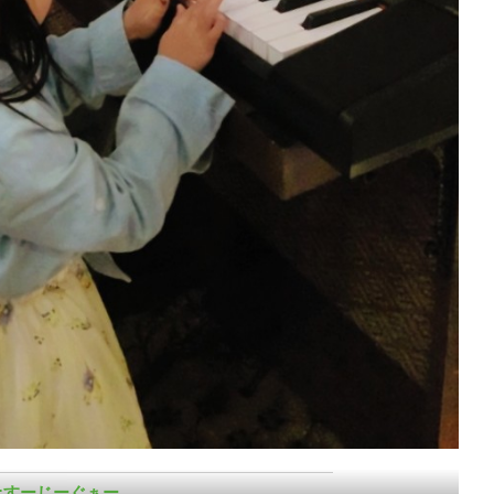
すーじーぐぁー