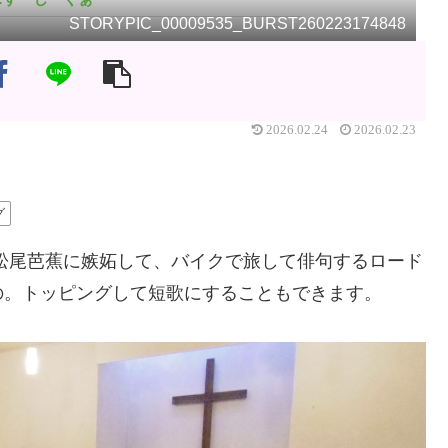
STORYPIC_00009535_BURST260223174848
2026.02.24
2026.02.23
グ
松尾芭蕉に嫉妬して、バイクで旅して俳句するロード
の。トッピングして短歌にすることもできます。