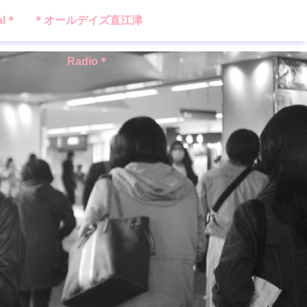
al＊
＊オールデイズ直江津
Radio＊