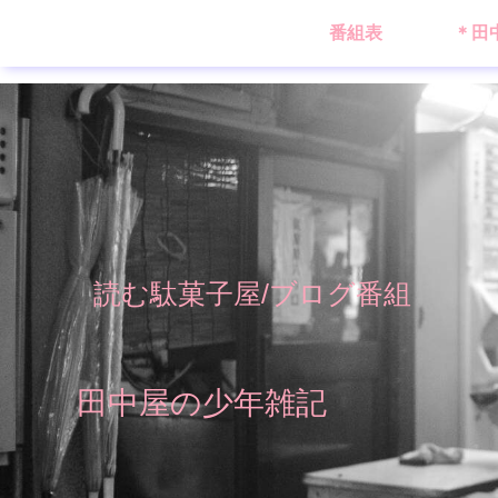
番組表
＊田
読む駄菓子屋/ブログ番組
田中屋の少年雑記