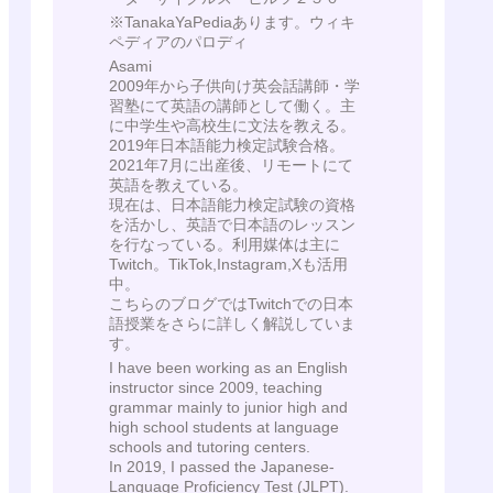
※TanakaYaPediaあります。ウィキ
ペディアのパロディ
Asami
2009年から子供向け英会話講師・学
習塾にて英語の講師として働く。主
に中学生や高校生に文法を教える。
2019年日本語能力検定試験合格。
2021年7月に出産後、リモートにて
英語を教えている。
現在は、日本語能力検定試験の資格
を活かし、英語で日本語のレッスン
を行なっている。利用媒体は主に
Twitch。TikTok,Instagram,Xも活用
中。
こちらのブログではTwitchでの日本
語授業をさらに詳しく解説していま
す。
I have been working as an English
instructor since 2009, teaching
grammar mainly to junior high and
high school students at language
schools and tutoring centers.
In 2019, I passed the Japanese-
Language Proficiency Test (JLPT).