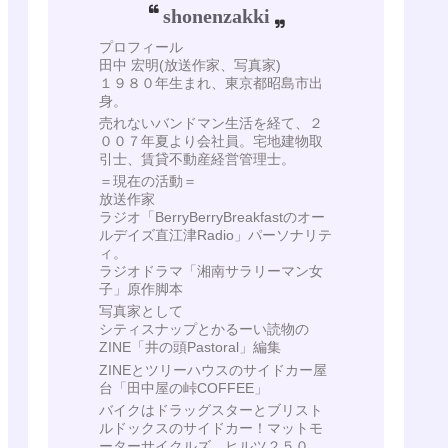
shonenzakki
プロフィール
田中 宏明(放送作家、写真家)
１９８０年生まれ、東京都昭島市出
身。
売れないバンドマン生活を経て、２
００７年夏より会社員。宅地建物取
引士、賃貸不動産経営管理士。
＝現在の活動＝
放送作家
ラジオ「BerryBerryBreakfastのオー
ルデイズ直江津Radio」パーソナリテ
ィ。
ラジオドラマ「湘南サラリーマン女
子」原作脚本
写真家として
シティスナップとかるーい読物の
ZINE「井の頭Pastoral」編集
ZINEとツリーハウスのサイドカー屋
台「田中屋の峠COFFEE」
バイクはドラッグスターとブリスト
ルドックスのサイドカー！マットモ
ーターサイクルズ ヒルツ２５０