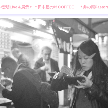
中宏明Live＆展示＊
＊田中屋の峠 COFFEE
＊井の頭Pastor
＊