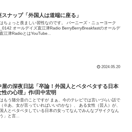
座スナップ「外国人は道端に座る」
はちょっと羨ましい習性なのです。 バーニーズ・ニューヨーク
_0142 オールデイズ直江津Radio BerryBerryBreakfastのオールデ
江津RadioとはYouTube...
2024.05.20
中屋の深夜日誌「卒論！外国人とベタベタする日本
女性の心理」作/田中宏明
はもう随分昔のことですが まぁ、今のテレビでは言いづらい話で
（※あ、女が言っていればいいのかな）、 ある女性（芸人）が、
国人とベタベタしている日本の女ってなんでみんなブサイクなん
う」と言...