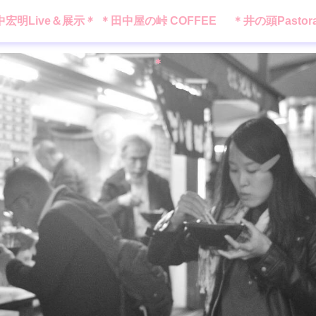
中宏明Live＆展示＊
＊田中屋の峠 COFFEE
＊井の頭Pastor
＊