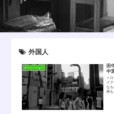
外国人
田
すーじーぐぁー
中
＝ロ
イク
なも
画も.