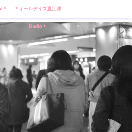
al＊
＊オールデイズ直江津
Radio＊