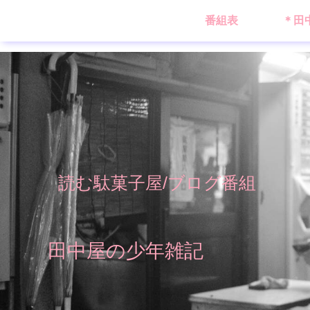
番組表
＊田
読む駄菓子屋/ブログ番組
田中屋の少年雑記