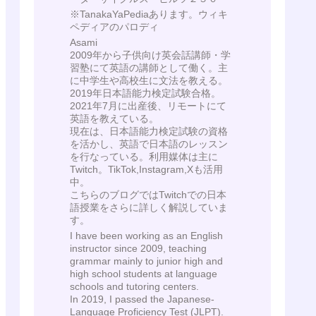
※TanakaYaPediaあります。ウィキ
ペディアのパロディ
Asami
2009年から子供向け英会話講師・学
習塾にて英語の講師として働く。主
に中学生や高校生に文法を教える。
2019年日本語能力検定試験合格。
2021年7月に出産後、リモートにて
英語を教えている。
現在は、日本語能力検定試験の資格
を活かし、英語で日本語のレッスン
を行なっている。利用媒体は主に
Twitch。TikTok,Instagram,Xも活用
中。
こちらのブログではTwitchでの日本
語授業をさらに詳しく解説していま
す。
I have been working as an English
instructor since 2009, teaching
grammar mainly to junior high and
high school students at language
schools and tutoring centers.
In 2019, I passed the Japanese-
Language Proficiency Test (JLPT).