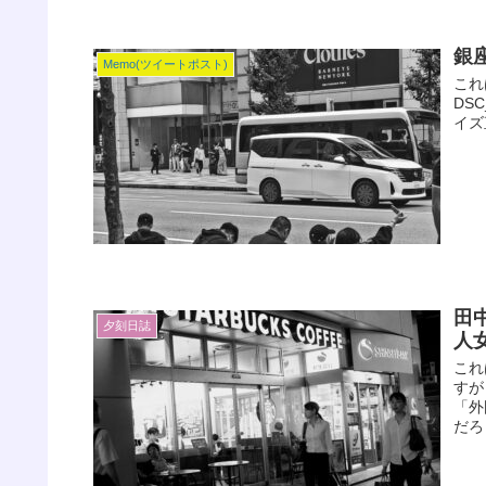
銀
Memo(ツイートポスト)
これ
DSC
イズ直
田
夕刻日誌
人
これ
すが
「外
だろ