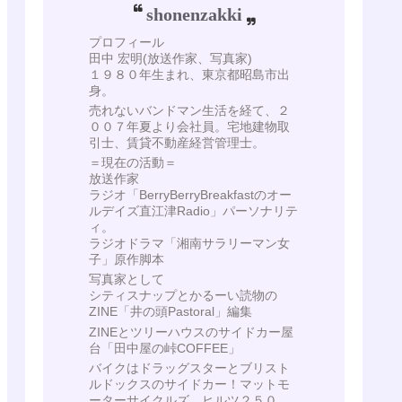
shonenzakki
プロフィール
田中 宏明(放送作家、写真家)
１９８０年生まれ、東京都昭島市出
身。
売れないバンドマン生活を経て、２
００７年夏より会社員。宅地建物取
引士、賃貸不動産経営管理士。
＝現在の活動＝
放送作家
ラジオ「BerryBerryBreakfastのオー
ルデイズ直江津Radio」パーソナリテ
ィ。
ラジオドラマ「湘南サラリーマン女
子」原作脚本
写真家として
シティスナップとかるーい読物の
ZINE「井の頭Pastoral」編集
ZINEとツリーハウスのサイドカー屋
台「田中屋の峠COFFEE」
バイクはドラッグスターとブリスト
ルドックスのサイドカー！マットモ
ーターサイクルズ ヒルツ２５０