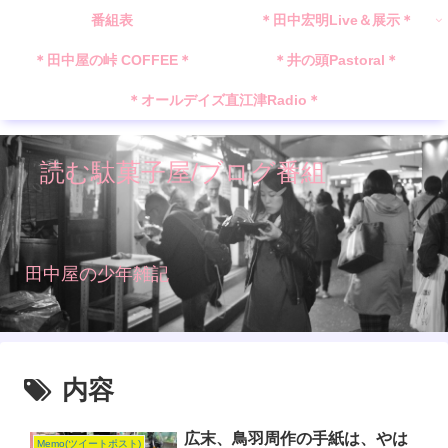
番組表
＊田中宏明Live＆展示＊
＊田中屋の峠 COFFEE＊
＊井の頭Pastoral＊
＊オールデイズ直江津Radio＊
読む駄菓子屋/ブログ番組
田中屋の少年雑記
内容
広末、鳥羽周作の手紙は、やは
Memo(ツイートポスト)