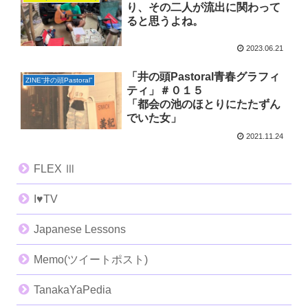
り、その二人が流出に関わって
ると思うよね。
2023.06.21
「井の頭Pastoral青春グラフィ
ZINE“井の頭Pastoral”
ティ」＃０１５
「都会の池のほとりにたたずん
でいた女」
2021.11.24
FLEX Ⅲ
I♥️TV
Japanese Lessons
Memo(ツイートポスト)
TanakaYaPedia