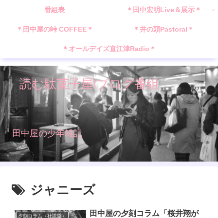
番組表
＊田中宏明Live＆展示＊
＊田中屋の峠 COFFEE＊
＊井の頭Pastoral＊
＊オールデイズ直江津Radio＊
読む駄菓子屋/ブログ番組
田中屋の少年雑記
ジャニーズ
田中屋の夕刻コラム「桜井翔が
夕刻コラム（社説盤）