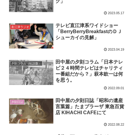
グ」
2023.05.17
テレビ直江津系ワイドショー
直江津ラジオ
「BerryBerryBreakfastのＤＪ
シューカイの見解」
2023.04.19
田中屋の夕刻コラム「日本テレ
夕刻コラム（社説盤）
ビ２４時間テレビはチャリティ
ー番組だから？」萩本欽一は何
を思う。
2022.09.01
田中屋の夕刻日誌「昭和の遺産
夕刻日誌
言葉篇」たまプラーザ 東急百貨
店 KIHACHI CAFEにて
2022.08.22