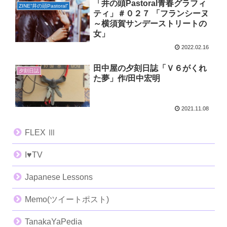
「井の頭Pastoral青春グラフィ
ZINE“井の頭Pastoral”
ティ」＃０２７ 「フランシーヌ
～横須賀サンデーストリートの
女」
2022.02.16
田中屋の夕刻日誌「Ｖ６がくれ
夕刻日誌
た夢」作/田中宏明
2021.11.08
FLEX Ⅲ
I♥️TV
Japanese Lessons
Memo(ツイートポスト)
TanakaYaPedia