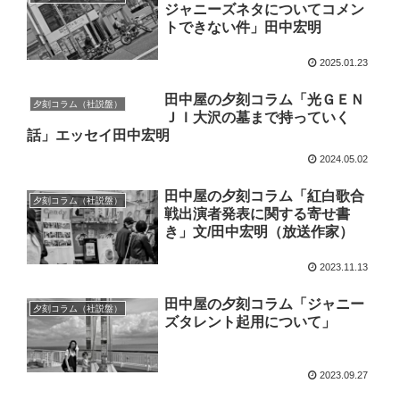
ジャニーズネタについてコメン
トできない件」田中宏明
2025.01.23
田中屋の夕刻コラム「光ＧＥＮ
夕刻コラム（社説盤）
ＪＩ大沢の墓まで持っていく
話」エッセイ田中宏明
2024.05.02
田中屋の夕刻コラム「紅白歌合
夕刻コラム（社説盤）
戦出演者発表に関する寄せ書
き」文/田中宏明（放送作家）
2023.11.13
田中屋の夕刻コラム「ジャニー
夕刻コラム（社説盤）
ズタレント起用について」
2023.09.27