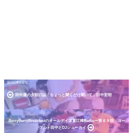
田中屋の夕刻日誌「ちょっと聞くだけ聞いて」田中宏明
BerryBerryBreakfastのオールデイズ直江津Radio〜第６９回 ヨー
グルト田中とDJシューカイ