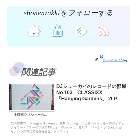
shonenzakkiをフォローする
shonenzakki
関連記事
DJシューカイのレコードの部屋
No.163 CLASSIXX
「Hanging Gardens」 2LP
土曜日ＤＪシューカイ枠
CLASSIXX 「Hanging Gardens」 2LP ロサンゼルス出身のマイケル・デヴィドと
タイラー・ ブレークスのDJデュオ、Classixxによる2LP。 ベーシックでありなが
ら、いつの時代でも色褪せないダンス・ミ...