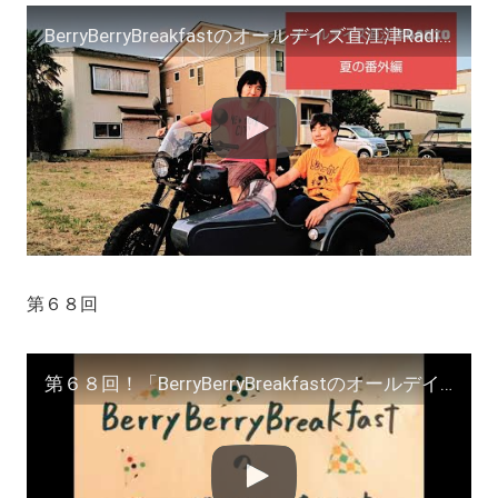
BerryBerryBreakfastのオールデイズ直江津Radio〜夏の番外編『オリンピックについて』ヨーグルト田中＆DJシューカイ直江津スタジオ収録
第６８回
第６８回！「BerryBerryBreakfastのオールデイズ直江津Radio」ヨーグルト田中とDJシューカイ #ラジオエッセイ