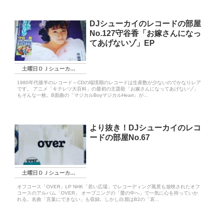
DJシューカイのレコードの部屋
No.127守谷香「お嫁さんになっ
てあげないゾ」EP
土曜日ＤＪシューカイ枠
1980年代後半のレコード～CDの端境期のレコードは生産数が少ないのでかなりレア
です。 アニメ「キテレツ大百科」の最初の主題歌「お嫁さんになってあげないゾ」
もそんな一枚。B面曲の「マジカルBoyマジカルHeart」が...
より抜き！DJシューカイのレコ
ードの部屋No.67
土曜日ＤＪシューカイ枠
オフコース「OVER」LP NHK「若い広場」でレコーディング風景も放映されたオフ
コースのアルバム「OVER」 オープニングの「愛の中へ」で一気に心を持っていか
れる。名曲「言葉にできない」も収録。しかし白眉はB2の「哀...