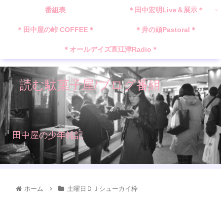
番組表
＊田中宏明Live＆展示＊
＊田中屋の峠 COFFEE＊
＊井の頭Pastoral＊
＊オールデイズ直江津Radio＊
読む駄菓子屋/ブログ番組
田中屋の少年雑記
ホーム
土曜日ＤＪシューカイ枠