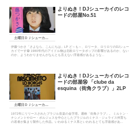
よりぬき！DJシューカイのレコ
ードの部屋No.51
土曜日ＤＪシューカイ枠
伊藤つかさ「さよなら、こんにちは」LP ど～も～、ロリータ、ロリロリのDJシュー
カイでーす😁 1980年代のアイドル物は北欧ロリータポップの影響があるのか、ない
のか、ようわかりませんがなんとも言えない浮遊感があるような...
よりぬき！DJシューカイのレコ
ードの部屋⑭ 「clube da
esquina（街角クラブ）」2LP
土曜日ＤＪシューカイ枠
1972年にリリースされたブラジル音楽の金字塔。通称「街角クラブ」。 ミルトン・
ナシメントやロー・ボルジェスを中心としたブラジルのミナス・ジェライス州育ち
の若者が集まり製作した作品。いわゆるミナス系といわれるとても浮遊感があ...