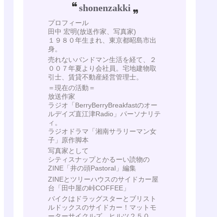
shonenzakki
プロフィール
田中 宏明(放送作家、写真家)
１９８０年生まれ、東京都昭島市出
身。
売れないバンドマン生活を経て、２
００７年夏より会社員。宅地建物取
引士、賃貸不動産経営管理士。
＝現在の活動＝
放送作家
ラジオ「BerryBerryBreakfastのオー
ルデイズ直江津Radio」パーソナリテ
ィ。
ラジオドラマ「湘南サラリーマン女
子」原作脚本
写真家として
シティスナップとかるーい読物の
ZINE「井の頭Pastoral」編集
ZINEとツリーハウスのサイドカー屋
台「田中屋の峠COFFEE」
バイクはドラッグスターとブリスト
ルドックスのサイドカー！マットモ
ーターサイクルズ ヒルツ２５０