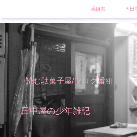
番組表
＊田
読む駄菓子屋/ブログ番組
田中屋の少年雑記