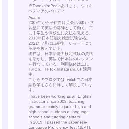
※TanakaYaPediaあります。ウィキ
ペディアのパロディ
Asami
2009年から子供向け英会話講師・学
習塾にて英語の講師として働く。主
に中学生や高校生に文法を教える。
2019年日本語能力検定試験合格。
2021年7月に出産後、リモートにて
英語を教えている。
現在は、日本語能力検定試験の資格
を活かし、英語で日本語のレッスン
を行なっている。利用媒体は主に
Twitch。TikTok,Instagram,Xも活用
中。
こちらのブログではTwitchでの日本
語授業をさらに詳しく解説していま
す。
I have been working as an English
instructor since 2009, teaching
grammar mainly to junior high and
high school students at language
schools and tutoring centers.
In 2019, I passed the Japanese-
Language Proficiency Test (JLPT).