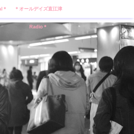
al＊
＊オールデイズ直江津
Radio＊