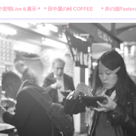
中宏明Live＆展示＊
＊田中屋の峠 COFFEE
＊井の頭Pastor
＊