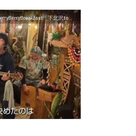
「明日の沖縄雪予報」作詞・作曲/田中宏明 BerryBerryBreakfast 下北沢tomboyで１曲演奏させていただいた