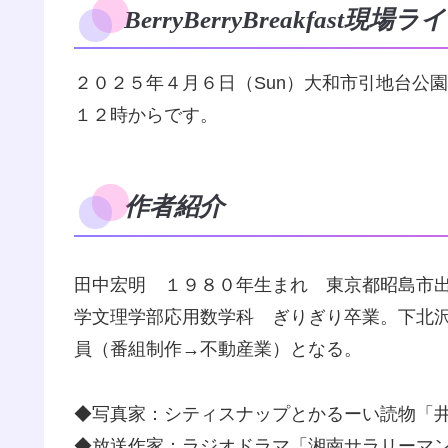
BerryBerryBreakfast
２０２５年４月６日（Sun）大和市引地台公
１２時からです。
作者紹介
田中宏明 １９８０年生まれ 東京都昭島市出
学文理学部応用数学科 ぎりぎり卒業。下北
員（番組制作→不動産業）となる。
◆写真家：シティスナップとかるーい読物「井の頭
◆放送作家：ラジオドラマ「湘南サラリーマン