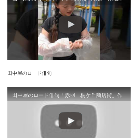
田中屋のロード俳句
田中屋のロード俳句「赤羽 桐ケ丘商店街」作/田中宏明 #サイドカー #ZINE #わけありな女 #shorts #シティスナップ