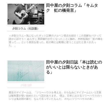
田中屋の夕刻コラム「キムタ
ク 虹の橋発言」
夕刻コラム（社説盤）
＝夕刻コラム＝気になったネット記事のメルヘン視点を紹介！この見解をパクって
誰かに話そう！ あらすじ 西田敏行が亡くなったことに触れ、木村拓哉が「虹の橋を
渡って…」という表現を使った。虹の橋とは動物に使うことばだと茶々が入っ
た。...
田中屋の夕刻日誌「本は読むの
がいいとは限らないときがあ
る」
夕刻日誌
最近のマイブームは。「ツリーハウスを考える」※ちなみにマイブームという言葉
は飯島愛が使い始めたという説があります。 僕は、日本におけるツリーハウスのハ
シリは鬼太郎の家だ、なんて言っていたもんだ。 のちにツリーハウスの本...