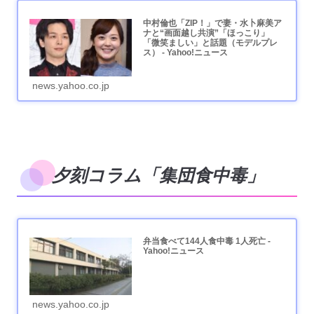
中村倫也「ZIP！」で妻・水卜麻美ア
ナと“画面越し共演”「ほっこり」
「微笑ましい」と話題（モデルプレ
ス） - Yahoo!ニュース
news.yahoo.co.jp
夕刻コラム「集団食中毒」
弁当食べて144人食中毒 1人死亡 -
Yahoo!ニュース
news.yahoo.co.jp