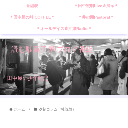
番組表
＊田中宏明Live＆展示＊
＊田中屋の峠 COFFEE＊
＊井の頭Pastoral＊
＊オールデイズ直江津Radio＊
読む駄菓子屋/ブログ番組
田中屋の少年雑記
ホーム
夕刻コラム（社説盤）