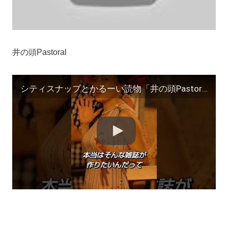
井の頭Pastoral
シティスナップとかるーい読物「井の頭Pastoral」第210巻「湘南女優」モデル：青木祥子 #shorts #ZINE