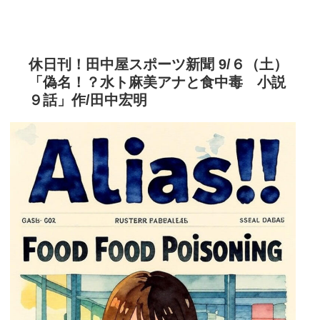
休日刊！田中屋スポーツ新聞 9/６（土）
「偽名！？水ト麻美アナと食中毒 小説
９話」作/田中宏明