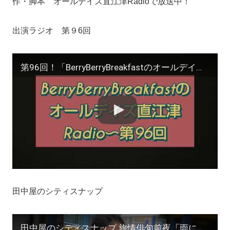
作・脚本 オールデイズ直江津Radioで放送中！
出演ラジオ 第９6回
第96回！「BerryBerryBreakfastのオールデイズ直江津Radio」ヨーグルト田中とDJシューカイ
田中屋のシティスナップ
田中屋のシティスナップ 旅情俳句前夜「雨に濡れる高田馬場の女」撮影/田中宏明 #サーファー #shorts #zine