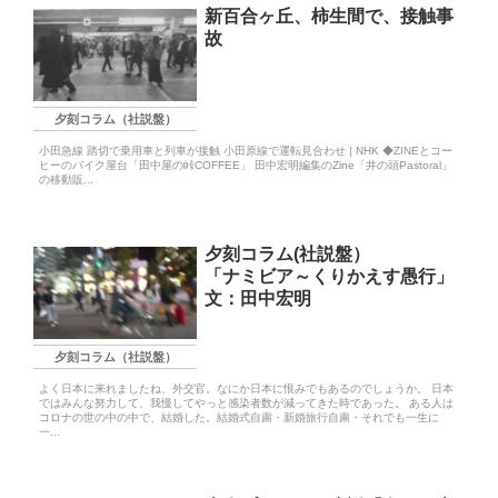
新百合ヶ丘、柿生間で、接触事
故
夕刻コラム（社説盤）
小田急線 踏切で乗用車と列車が接触 小田原線で運転見合わせ | NHK ◆ZINEとコー
ヒーのバイク屋台「田中屋の峠COFFEE」 田中宏明編集のZine「井の頭Pastoral」
の移動販...
夕刻コラム(社説盤）
「ナミビア～くりかえす愚行」
文：田中宏明
夕刻コラム（社説盤）
よく日本に来れましたね、外交官。なにか日本に恨みでもあるのでしょうか。 日本
ではみんな努力して、我慢してやっと感染者数が減ってきた時であった。 ある人は
コロナの世の中の中で、結婚した。結婚式自粛・新婚旅行自粛・それでも一生に
一...