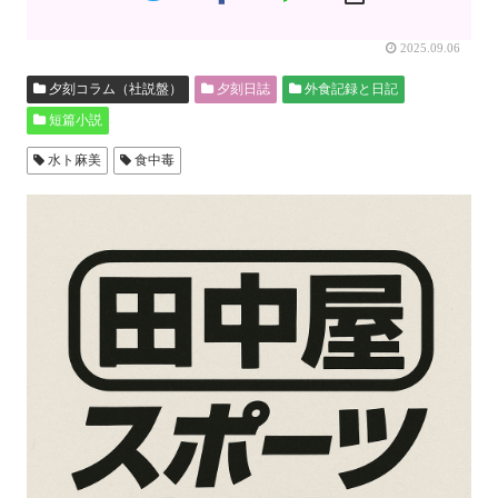
2025.09.06
夕刻コラム（社説盤）
夕刻日誌
外食記録と日記
短篇小説
水ト麻美
食中毒