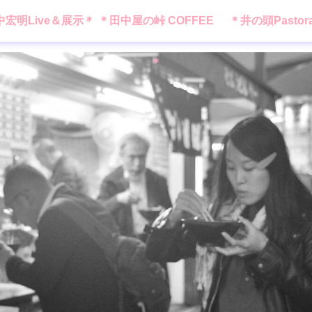
中宏明Live＆展示＊
＊田中屋の峠 COFFEE
＊井の頭Pastor
＊