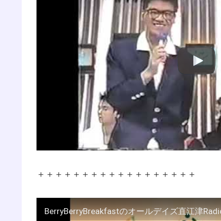
＋＋＋＋＋＋＋＋＋＋＋＋＋＋＋＋＋＋