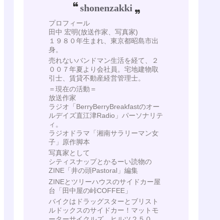
shonenzakki
プロフィール
田中 宏明(放送作家、写真家)
１９８０年生まれ、東京都昭島市出
身。
売れないバンドマン生活を経て、２
００７年夏より会社員。宅地建物取
引士、賃貸不動産経営管理士。
＝現在の活動＝
放送作家
ラジオ「BerryBerryBreakfastのオー
ルデイズ直江津Radio」パーソナリテ
ィ。
ラジオドラマ「湘南サラリーマン女
子」原作脚本
写真家として
シティスナップとかるーい読物の
ZINE「井の頭Pastoral」編集
ZINEとツリーハウスのサイドカー屋
台「田中屋の峠COFFEE」
バイクはドラッグスターとブリスト
ルドックスのサイドカー！マットモ
ーターサイクルズ ヒルツ２５０