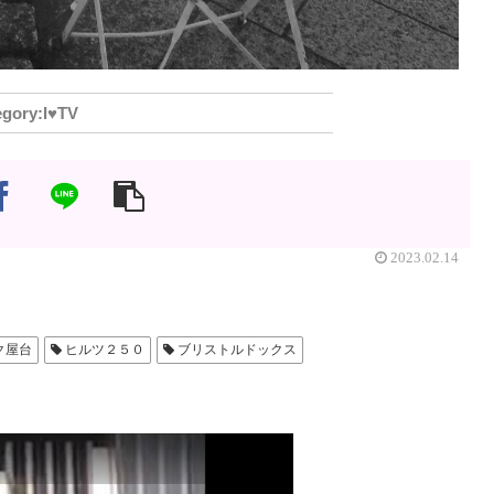
I♥️TV
2023.02.14
ク屋台
ヒルツ２５０
ブリストルドックス