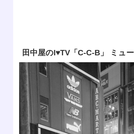
田中屋のI♥️TV「C-C-B」 