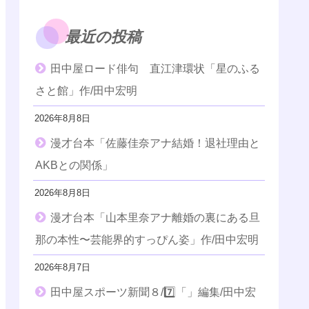
最近の投稿
田中屋ロード俳句 直江津環状「星のふる
さと館」作/田中宏明
2026年8月8日
漫才台本「佐藤佳奈アナ結婚！退社理由と
AKBとの関係」
2026年8月8日
漫才台本「山本里奈アナ離婚の裏にある旦
那の本性〜芸能界的すっぴん姿」作/田中宏明
2026年8月7日
田中屋スポーツ新聞８/7️⃣「」編集/田中宏