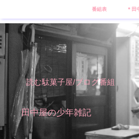
番組表
＊田
読む駄菓子屋/ブログ番組
田中屋の少年雑記