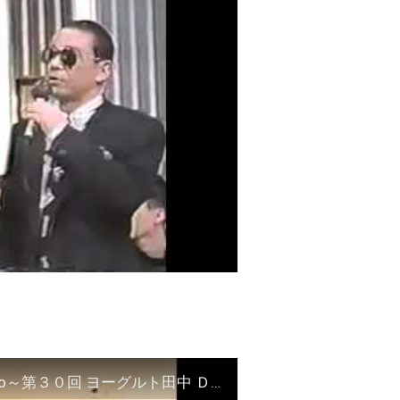
BerryBerryBreakfastのオールデイズ直江津Radio～第３０回 ヨーグルト田中 ＤＪシューカイ