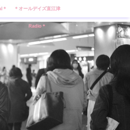
al＊
＊オールデイズ直江津
Radio＊