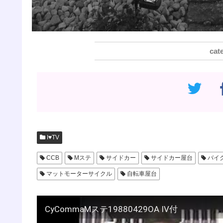
I♥️TV
CCB
Mステ
サイドカー
サイドカー屋台
バイ
マットモーターサイクル
自転車屋台
CyCommaMステ19880429OA IV付