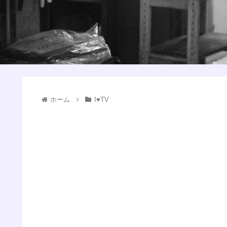
ホーム
I♥️TV