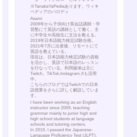
※TanakaYaPediaあります。ウィキ
ペディアのパロディ
Asami
2009年から子供向け英会話講師・学
習塾にて英語の講師として働く。主
に中学生や高校生に文法を教える。
2019年日本語能力検定試験合格。
2021年7月に出産後、リモートにて
英語を教えている。
現在は、日本語能力検定試験の資格
を活かし、英語で日本語のレッスン
を行なっている。利用媒体は主に
Twitch。TikTok,Instagram,Xも活用
中。
こちらのブログではTwitchでの日本
語授業をさらに詳しく解説していま
す。
I have been working as an English
instructor since 2009, teaching
grammar mainly to junior high and
high school students at language
schools and tutoring centers.
In 2019, I passed the Japanese-
Language Proficiency Test (JLPT).