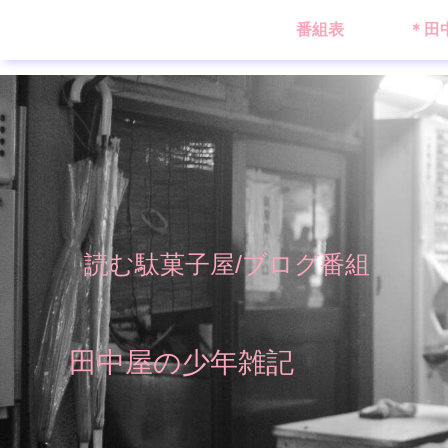
番組表
＊田
読む駄菓子屋/ブログ番組
田中屋の少年雑記