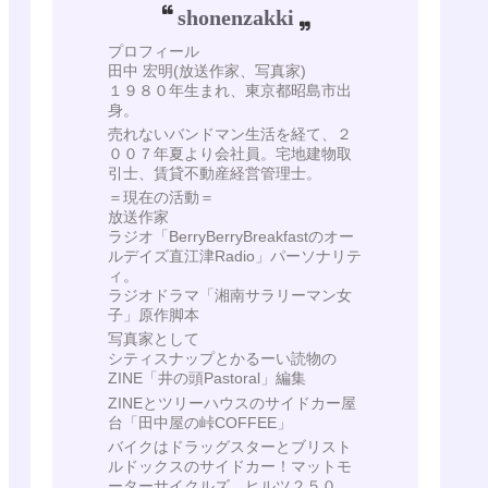
shonenzakki
プロフィール
田中 宏明(放送作家、写真家)
１９８０年生まれ、東京都昭島市出
身。
売れないバンドマン生活を経て、２
００７年夏より会社員。宅地建物取
引士、賃貸不動産経営管理士。
＝現在の活動＝
放送作家
ラジオ「BerryBerryBreakfastのオー
ルデイズ直江津Radio」パーソナリテ
ィ。
ラジオドラマ「湘南サラリーマン女
子」原作脚本
写真家として
シティスナップとかるーい読物の
ZINE「井の頭Pastoral」編集
ZINEとツリーハウスのサイドカー屋
台「田中屋の峠COFFEE」
バイクはドラッグスターとブリスト
ルドックスのサイドカー！マットモ
ーターサイクルズ ヒルツ２５０