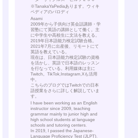
※TanakaYaPediaあります。ウィキ
ペディアのパロディ
Asami
2009年から子供向け英会話講師・学
習塾にて英語の講師として働く。主
に中学生や高校生に文法を教える。
2019年日本語能力検定試験合格。
2021年7月に出産後、リモートにて
英語を教えている。
現在は、日本語能力検定試験の資格
を活かし、英語で日本語のレッスン
を行なっている。利用媒体は主に
Twitch。TikTok,Instagram,Xも活用
中。
こちらのブログではTwitchでの日本
語授業をさらに詳しく解説していま
す。
I have been working as an English
instructor since 2009, teaching
grammar mainly to junior high and
high school students at language
schools and tutoring centers.
In 2019, I passed the Japanese-
Language Proficiency Test (JLPT).