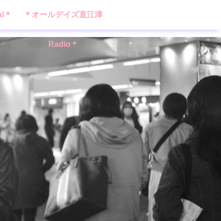
al＊
＊オールデイズ直江津
Radio＊