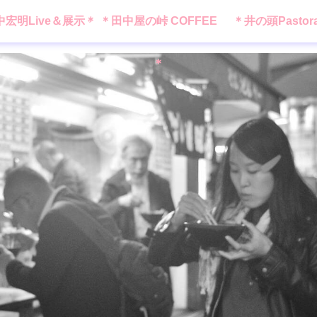
中宏明Live＆展示＊
＊田中屋の峠 COFFEE
＊井の頭Pastor
＊