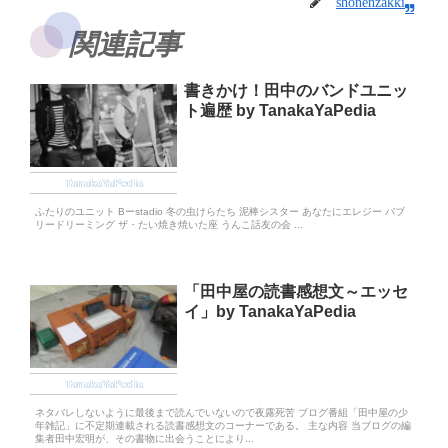
shonenzakki
関連記事
書きかけ！田中のバンドユニッ
ト遍歴 by TanakaYaPedia
TanakaYaPedia
ふたりのユニット Bーstadio 冬の虫けらたち 泥棒シスター あなたにエレジー バブ
リードリーミング ザ・たい焼き焼いた座 うんこ話友の会 ...
「田中屋の読書感想文～エッセ
イ」by TanakaYaPedia
TanakaYaPedia
ネタバレしないように最後まで読んでいないので夜露死苦 ブログ番組「田中屋の少
年雑記」に不定期連載される読書感想文のコーナーである。 主な内容 当ブログの編
集者田中宏明が、その書物に出会うことにより...