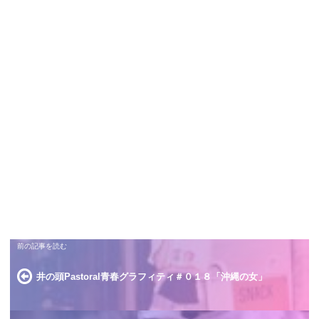
井の頭Pastoral青春グラフィティ＃０１８「沖縄の女」