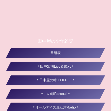
田中屋の少年雑記
番組表
＊田中宏明Live＆展示＊
＊田中屋の峠 COFFEE＊
＊井の頭Pastoral＊
＊オールデイズ直江津Radio＊