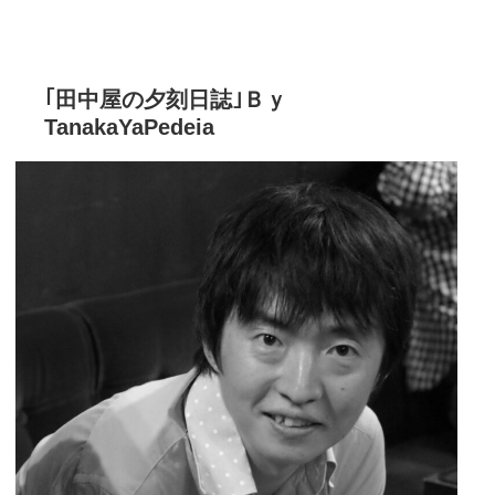
｢田中屋の夕刻日誌｣Ｂｙ
TanakaYaPedeia