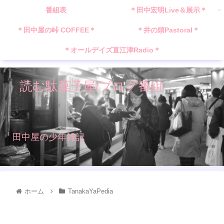
番組表
＊田中宏明Live＆展示＊
＊田中屋の峠 COFFEE＊
＊井の頭Pastoral＊
＊オールデイズ直江津Radio＊
読む駄菓子屋/ブログ番組
田中屋の少年雑記
ホーム
TanakaYaPedia