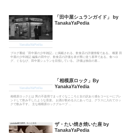
「田中屋シュランガイド」 by
TanakaYaPedia
TanakaYaPedia
ブログ番組「田中屋の少年雑記」に掲載される、飲食店の評価情報である。 概要 田
中屋の少年雑記 編集の田中が、飲食店の評価を表す際に使う基準である。食べロ
グ、ぐるなび、田中屋シュランを目指している。 評価は独自の基...
「相模原ロック」By
YanakaYaYedia
TanakaYaPedia
相模原ロックとは 男の不器用でまっすぐなこころと女の訳あり感をコーヒーにブレ
ンドして飲み干したような音楽。 お酒が飲める人にあっては、グラスに入れてロッ
クで飲み干す。 主な相模原ロックグループ ...
ザ・たい焼き焼いた座 by
TanakaYaPedia