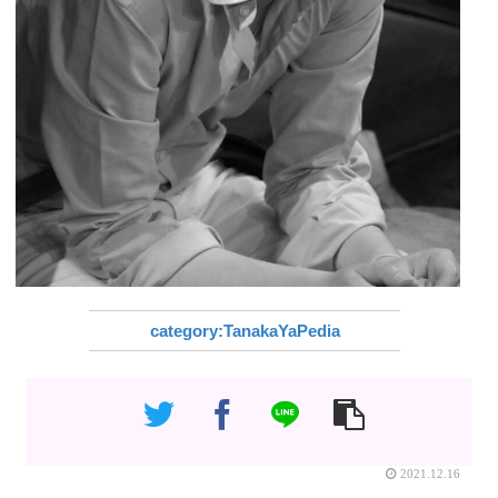
TanakaYaPedia
2021.12.16