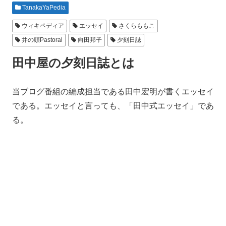
TanakaYaPedia
ウィキペディア
エッセイ
さくらももこ
井の頭Pastoral
向田邦子
夕刻日誌
田中屋の夕刻日誌とは
当ブログ番組の編成担当である田中宏明が書くエッセイ
である。エッセイと言っても、「田中式エッセイ」であ
る。