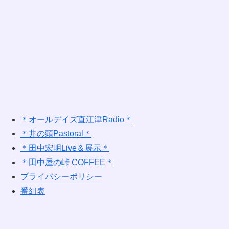
＊オールデイズ直江津Radio＊
＊井の頭Pastoral＊
＊田中宏明Live＆展示＊
＊田中屋の峠 COFFEE＊
プライバシーポリシー
番組表