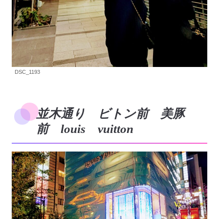
DSC_1193
並木通り ビトン前 美豚
前 louis vuitton