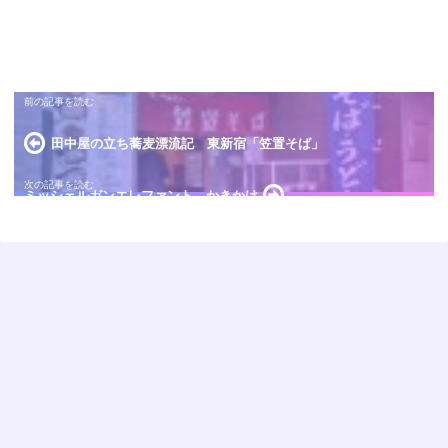
田中屋の立ち蕎麦漂流記 東新宿「笠置そば」
ミッシェルガンエレファント かきかけ