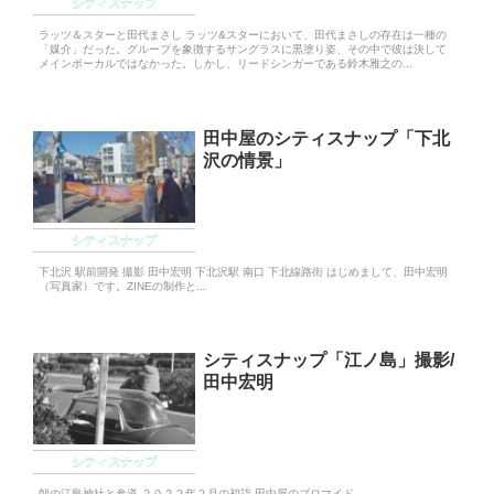
シティスナップ
ラッツ＆スターと田代まさし ラッツ&スターにおいて、田代まさしの存在は一種の
「媒介」だった。グループを象徴するサングラスに黒塗り姿、その中で彼は決して
メインボーカルではなかった。しかし、リードシンガーである鈴木雅之の...
田中屋のシティスナップ「下北
沢の情景」
シティスナップ
下北沢 駅前開発 撮影 田中宏明 下北沢駅 南口 下北線路街 はじめまして、田中宏明
（写真家）です。ZINEの制作と...
シティスナップ「江ノ島」撮影/
田中宏明
シティスナップ
朝の江島神社と参道 ２０２２年２月の初詣 田中屋のブロマイド