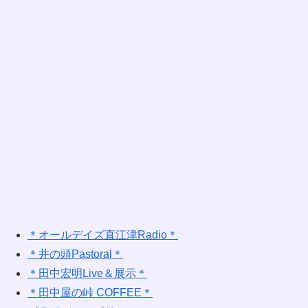
＊オールデイズ直江津Radio＊
＊井の頭Pastoral＊
＊田中宏明Live＆展示＊
＊田中屋の峠 COFFEE＊