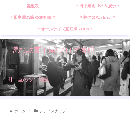
番組表
＊田中宏明Live＆展示＊
＊田中屋の峠 COFFEE＊
＊井の頭Pastoral＊
＊オールデイズ直江津Radio＊
読む駄菓子屋/ブログ番組
田中屋の少年雑記
ホーム
シティスナップ