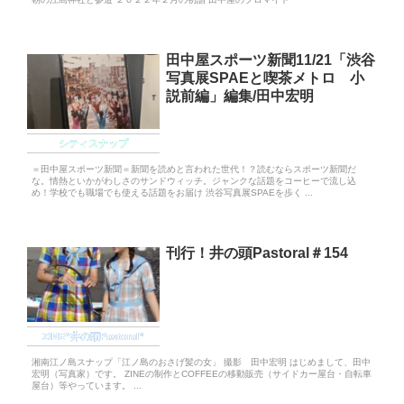
田中屋スポーツ新聞11/21「渋谷
写真展SPAEと喫茶メトロ 小
説前編」編集/田中宏明
シティスナップ
＝田中屋スポーツ新聞＝新聞を読めと言われた世代！？読むならスポーツ新聞だ
な。情熱といかがわしさのサンドウィッチ。ジャンクな話題をコーヒーで流し込
め！学校でも職場でも使える話題をお届け 渋谷写真展SPAEを歩く ...
刊行！井の頭Pastoral＃154
ZINE“井の頭Pastoral”
湘南江ノ島スナップ「江ノ島のおさげ髪の女」 撮影 田中宏明 はじめまして、田中
宏明（写真家）です。 ZINEの制作とCOFFEEの移動販売（サイドカー屋台・自転車
屋台）等やっています。 ...