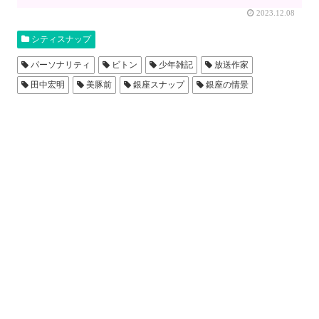
2023.12.08
シティスナップ
パーソナリティ
ビトン
少年雑記
放送作家
田中宏明
美豚前
銀座スナップ
銀座の情景