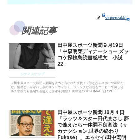
shonenzakki
関連記事
田中屋スポーツ新聞９月19日
「中森明菜ディナーショー ズッ
コケ探検島読書感想文 小説
22」
シティスナップ
＝田中屋スポーツ新聞＝新聞を読めと言われた世代！？読むならスポーツ新聞だ
な。情熱といかがわしさのサンドウィッチ。ジャンクな話題をコーヒーで流し込
め！学校でも職場でも使える話題をお届け 田中屋のHONDANA「謎のズ...
田中屋スポーツ新聞 10月４日
「ラッツ＆スター田代まさし 夢
で逢えたら〜体調不良商法（サ
カナクション,世界の終わり
Fukase）」エッセイ/田中宏明