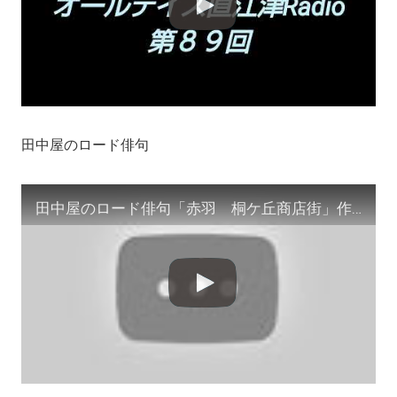
田中屋のロード俳句
田中屋のロード俳句「赤羽 桐ケ丘商店街」作/田中宏明 #サイドカー #ZINE #わけありな女 #shorts #シティスナップ