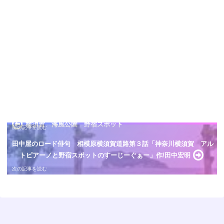
横須賀 海風公園 野宿スポット
田中屋のロード俳句 相模原横須賀道路第３話「神奈川横須賀 アル
トピアーノと野宿スポットのすーじーぐぁー」作/田中宏明