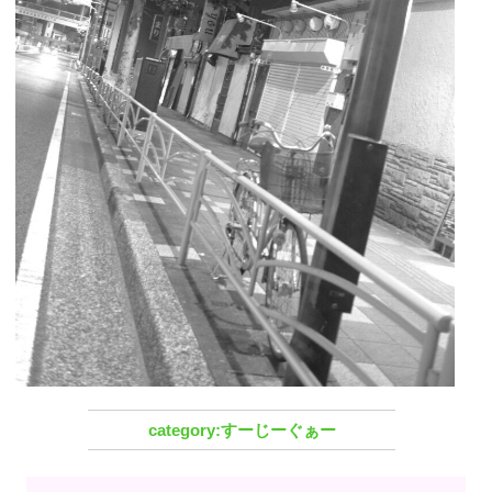
すーじーぐぁー