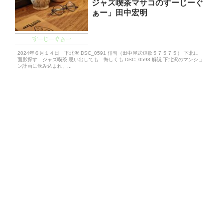
ジャズ喫茶マサコのすーじーぐ
ぁー」田中宏明
すーじーぐぁー
2024年６月１４日 下北沢 DSC_0591 俳句（田中屋式短歌５７５７５） 下北に
面影探す ジャズ喫茶 思い出しても 悔しくも DSC_0598 解説 下北沢のマンショ
ン計画に飲み込まれ、...