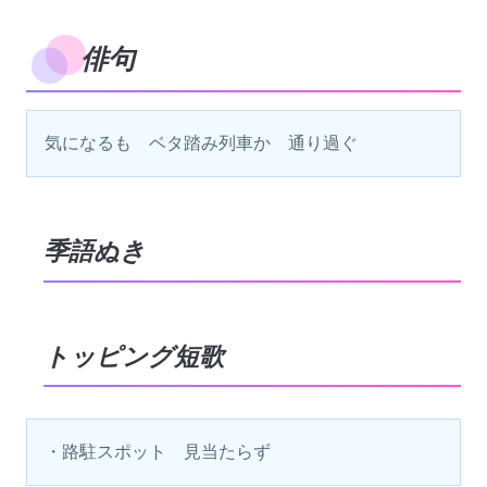
俳句
気になるも　ベタ踏み列車か　通り過ぐ　
季語ぬき
トッピング短歌
・路駐スポット　見当たらず