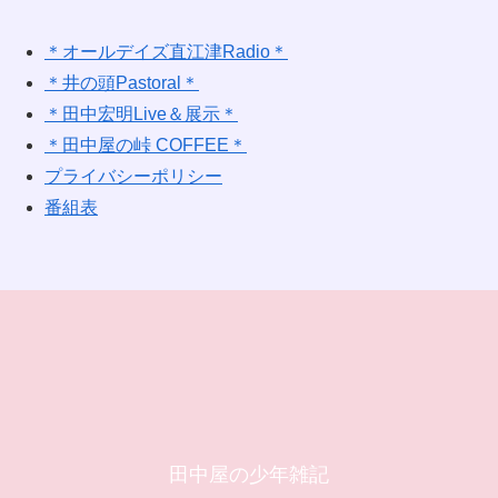
＊オールデイズ直江津Radio＊
＊井の頭Pastoral＊
＊田中宏明Live＆展示＊
＊田中屋の峠 COFFEE＊
プライバシーポリシー
番組表
田中屋の少年雑記