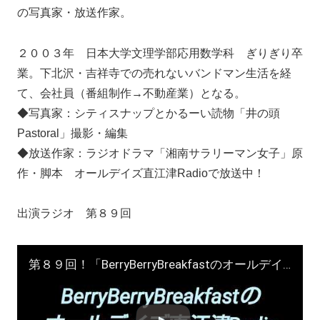
の写真家・放送作家。
２００３年 日本大学文理学部応用数学科 ぎりぎり卒
業。下北沢・吉祥寺での売れないバンドマン生活を経
て、会社員（番組制作→不動産業）となる。
◆写真家：シティスナップとかるーい読物「井の頭
Pastoral」撮影・編集
◆放送作家：ラジオドラマ「湘南サラリーマン女子」原
作・脚本 オールデイズ直江津Radioで放送中！
出演ラジオ 第８９回
第８９回！「BerryBerryBreakfastのオールデイズ直江津Radio」ヨーグルト田中とDJシューカイ