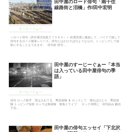
田中屋のロード俳句「南千住
線路街と泪橋」作/田中宏明
すーじーぐぁー
＝ロード俳句（田中屋式短歌５７５８５）＝ 松尾芭蕉に嫉妬して、バイクで旅して
俳句するロード随筆シリーズ。俳句とはかけそばのようなもの。トッピングして短
歌にすることもできます。 俳句前 俳句 ...
田中屋のすーじーぐぁー「本当
は入っている田中屋俳句の季
語」
すーじーぐぁー
俳句 ロック歌手 実は入れてる 季語保険 ⏬️ ロックして 帰ればひとり 季語保
険 トッピング短歌 キャラは無保険 無免ドライブ ロック仲間と 俳句詠み 解説
下北...
田中屋の俳句エッセイ「下北沢