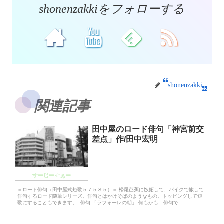
shonenzakkiをフォローする
shonenzakki
関連記事
田中屋のロード俳句「神宮前交
差点」作/田中宏明
すーじーぐぁー
＝ロード俳句（田中屋式短歌５７５８５）＝ 松尾芭蕉に嫉妬して、バイクで旅して
俳句するロード随筆シリーズ。俳句とはかけそばのようなもの。トッピングして短
歌にすることもできます。 俳句 「ラフォーレの朝」 何もかも 俳句で...