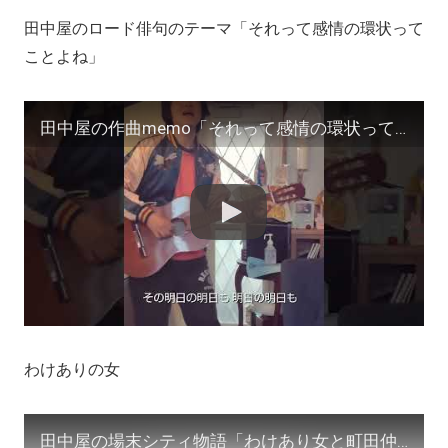
田中屋のロード俳句のテーマ「それって感情の環状って
ことよね」
田中屋の作曲memo「それって感情の環状ってことよね」作詞･作曲/田中宏明 #shorts #サイドカー #ZINE #俳句 #ラジオ
わけありの女
田中屋の場末シティ物語「わけあり女と町田仲見世を歩く」作/田中宏明 #shorts #わけありの女 #町田