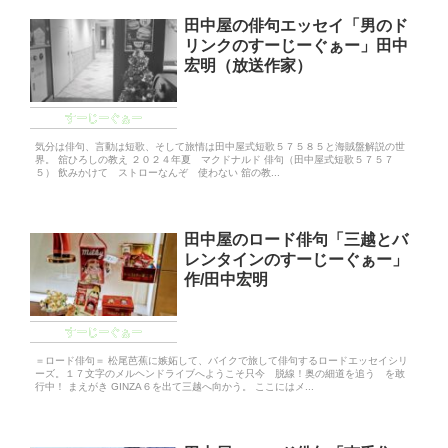
田中屋の俳句エッセイ「男のド
リンクのすーじーぐぁー」田中
宏明（放送作家）
すーじーぐぁー
気分は俳句、言動は短歌、そして旅情は田中屋式短歌５７５８５と海賊盤解説の世
界。 舘ひろしの教え ２０２４年夏 マクドナルド 俳句（田中屋式短歌５７５７
５） 飲みかけて ストローなんぞ 使わない 舘の教...
田中屋のロード俳句「三越とバ
レンタインのすーじーぐぁー」
作/田中宏明
すーじーぐぁー
＝ロード俳句＝ 松尾芭蕉に嫉妬して、バイクで旅して俳句するロードエッセイシリ
ーズ。１７文字のメルヘンドライブへようこそ只今 脱線！奥の細道を追う を敢
行中！ まえがき GINZA６を出て三越へ向かう。 ここにはメ...