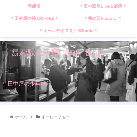
番組表
＊田中宏明Live＆展示＊
＊田中屋の峠 COFFEE＊
＊井の頭Pastoral＊
＊オールデイズ直江津Radio＊
読む駄菓子屋/ブログ番組
田中屋の少年雑記
ホーム
すーじーぐぁー