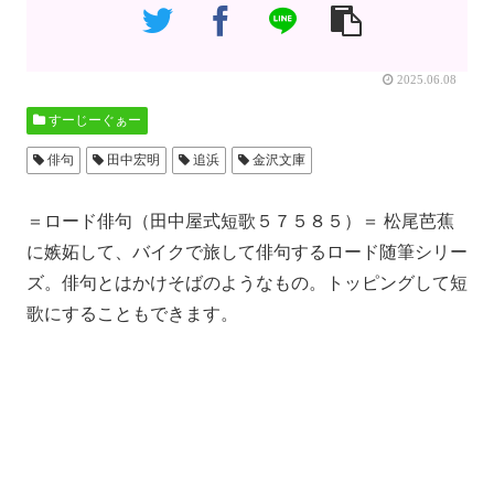
2025.06.08
すーじーぐぁー
俳句
田中宏明
追浜
金沢文庫
＝ロード俳句（田中屋式短歌５７５８５）＝ 松尾芭蕉
に嫉妬して、バイクで旅して俳句するロード随筆シリー
ズ。俳句とはかけそばのようなもの。トッピングして短
歌にすることもできます。