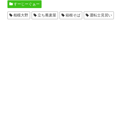
すーじーぐぁー
相模大野
立ち蕎麦屋
箱根そば
運転士見習い