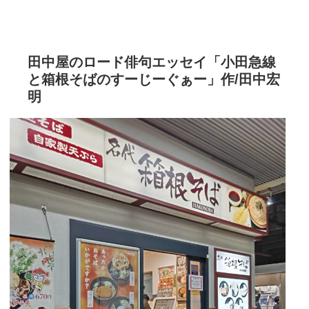
田中屋のロード俳句エッセイ「小田急線
と箱根そばのすーじーぐぁー」作/田中宏
明