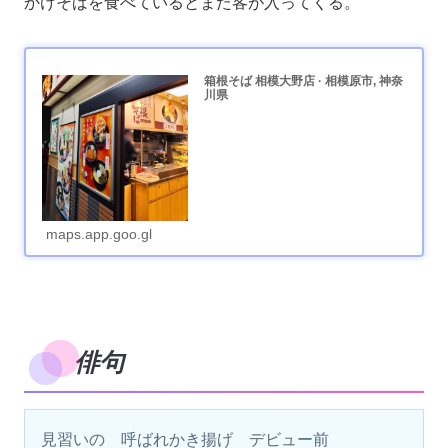
かけそばを食べているとまた客が入ってくる。
箱根そば 相模大野店 · 相模原市, 神奈
川県
maps.app.goo.gl
俳句
見習いの　呼ばれかき揚げ　デビュー前