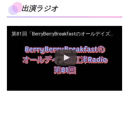
出演ラジオ
第81回「BerryBerryBreakfastのオールデイズ直江津Radio」ヨーグルト田中とDJシューカイ 話題：年末年始行事の衰退、ニューハルピン閉店、中居正広問題