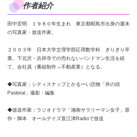
作者紹介
田中宏明 １９８０年生まれ 東京都昭島市出身の週末
の写真家・放送作家。
２００３年 日本大学文理学部応用数学科 ぎりぎり卒
業。下北沢・吉祥寺での売れないバンドマン生活を経
て、会社員（番組制作→不動産業）となる。
◆写真家：シティスナップとかるーい読物「井の頭
Pastoral」撮影・編集
◆放送作家：ラジオドラマ「湘南サラリーマン女子」原
作・脚本 オールデイズ直江津Radioで放送