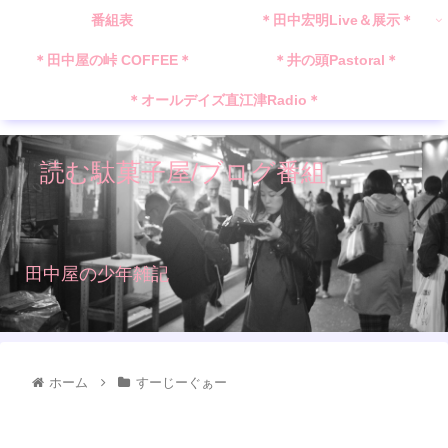
番組表
＊田中宏明Live＆展示＊
＊田中屋の峠 COFFEE＊
＊井の頭Pastoral＊
＊オールデイズ直江津Radio＊
読む駄菓子屋/ブログ番組
田中屋の少年雑記
ホーム
すーじーぐぁー