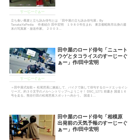
すーじーぐぁー
立ち食い蕎麦と立ち詠み俳句とは 「田中屋の立ち詠み俳句屋」By
TanakaYaPedia 作者紹介 田中宏明 １９８０年生まれ 東京都昭島市出身の週
末の写真家・放送作家。 ２００３...
田中屋のロード俳句「ニュート
ウゲとタコライスのすーじーぐ
ぁー」作/田中宏明
すーじーぐぁー
＝田中屋式短歌＝ 松尾芭蕉に嫉妬して、バイクで旅して俳句するロードエッセイシ
リーズ。約３０文字のメルヘントリップへようこそ！ DSC_1271 前書き 国道１６
号を走る。熊谷行田の松尾芭蕉スポットへ向かう。 国道１...
田中屋のロード俳句「相模原
出発前の天気予報のすーじーぐ
ぁー」作/田中宏明