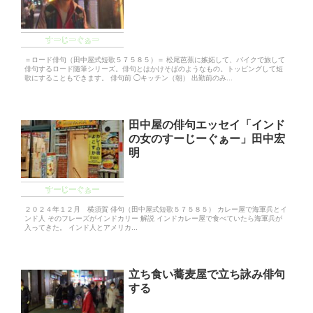
すーじーぐぁー
＝ロード俳句（田中屋式短歌５７５８５）＝ 松尾芭蕉に嫉妬して、バイクで旅して
俳句するロード随筆シリーズ。俳句とはかけそばのようなもの。トッピングして短
歌にすることもできます。 俳句前 ◯キッチン（朝） 出勤前のみ...
田中屋の俳句エッセイ「インド
の女のすーじーぐぁー」田中宏
明
すーじーぐぁー
２０２４年１２月 横須賀 俳句（田中屋式短歌５７５８５） カレー屋で海軍兵とイ
ンド人 そのフレーズがインドカリー 解説 インドカレー屋で食べていたら海軍兵が
入ってきた。 インド人とアメリカ...
立ち食い蕎麦屋で立ち詠み俳句
する