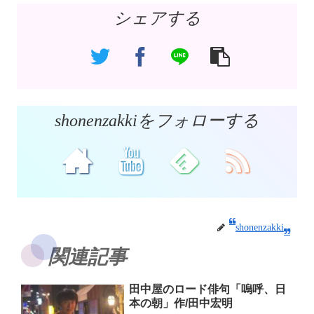
シェアする
shonenzakkiをフォローする
shonenzakki
関連記事
田中屋のロード俳句「嗚呼、日
本の朝」作/田中宏明