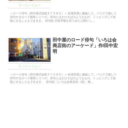
すーじーぐぁー
＝ロード俳句（田中屋式短歌５７５８５）＝ 松尾芭蕉に嫉妬して、バイクで旅して
俳句するロード随筆シリーズ。俳句とはかけそばのようなもの。トッピングして短
歌にすることもできます。 俳句前 天気予報を見てみたら雨だっ...
田中屋のロード俳句「いろは会
商店街のアーケード」作/田中宏
明
すーじーぐぁー
＝ロード俳句（田中屋式短歌５７５８５）＝ 松尾芭蕉に嫉妬して、バイクで旅して
俳句するロード随筆シリーズ。俳句とはかけそばのようなもの。トッピングして短
歌にすることもできます。 俳句前 〇いろは会商店街（昼） 商...