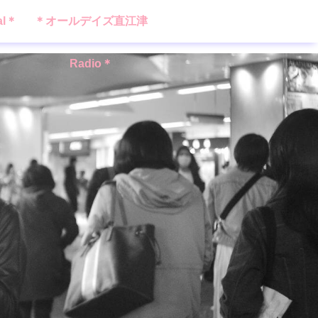
al＊
＊オールデイズ直江津
Radio＊