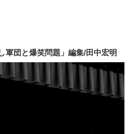
けし軍団と爆笑問題」編集/田中宏明