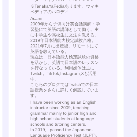
※TanakaYaPediaあります。ウィキ
ペディアのパロディ
Asami
2009年から子供向け英会話講師・学
習塾にて英語の講師として働く。主
に中学生や高校生に文法を教える。
2019年日本語能力検定試験合格。
2021年7月に出産後、リモートにて
英語を教えている。
現在は、日本語能力検定試験の資格
を活かし、英語で日本語のレッスン
を行なっている。利用媒体は主に
Twitch。TikTok,Instagram,Xも活用
中。
こちらのブログではTwitchでの日本
語授業をさらに詳しく解説していま
す。
I have been working as an English
instructor since 2009, teaching
grammar mainly to junior high and
high school students at language
schools and tutoring centers.
In 2019, I passed the Japanese-
Language Proficiency Test (JLPT).