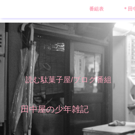
番組表
＊田
読む駄菓子屋/ブログ番組
田中屋の少年雑記