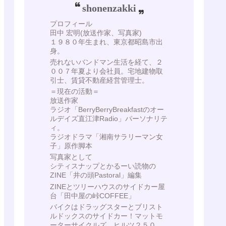
shonenzakki
プロフィール
田中 宏明(放送作家、写真家)
１９８０年生まれ、東京都昭島市出
身。
売れないバンドマン生活を経て、２
００７年夏より会社員。宅地建物取
引士、賃貸不動産経営管理士。
＝現在の活動＝
放送作家
ラジオ「BerryBerryBreakfastのオー
ルデイズ直江津Radio」パーソナリテ
ィ。
ラジオドラマ「湘南サラリーマン女
子」原作脚本
写真家として
シティスナップとかるーい読物の
ZINE「井の頭Pastoral」編集
ZINEとツリーハウスのサイドカー屋
台「田中屋の峠COFFEE」
バイクはドラッグスターとブリスト
ルドックスのサイドカー！マットモ
ーターサイクルズ ヒルツ２５０