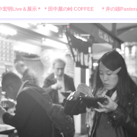
中宏明Live＆展示＊
＊田中屋の峠 COFFEE
＊井の頭Pastor
＊