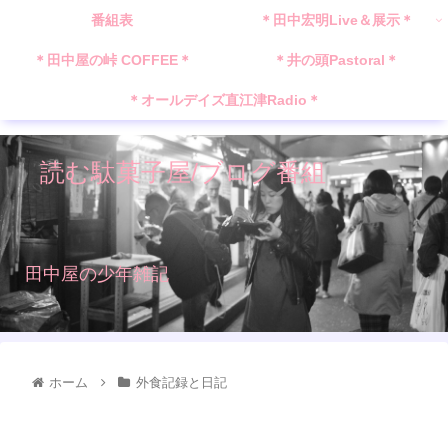
番組表
＊田中宏明Live＆展示＊
＊田中屋の峠 COFFEE＊
＊井の頭Pastoral＊
＊オールデイズ直江津Radio＊
読む駄菓子屋/ブログ番組
田中屋の少年雑記
ホーム
外食記録と日記