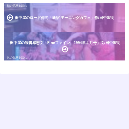
田中屋のロード俳句「新宿 モーニングカフェ」作/田中宏明
田中屋の読書感想文「Fineファイン 1994年４月号」文/田中宏明