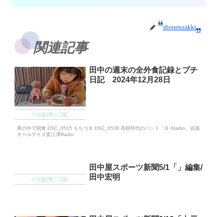
shonenzakki
関連記事
田中の週末の全外食記録とプチ
日記 2024年12月28日
外食記録と日記
車の中で朝食 DSC_0515 もちつき DSC_0538 高校時代のバンド「Ｂ‐Stadio」会議
オールデイズ直江津Radio
田中屋スポーツ新聞5/1「」編集/
田中宏明
外食記録と日記