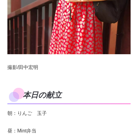
撮影/田中宏明
本日の献立
朝：りんご 玉子
昼：Mint弁当