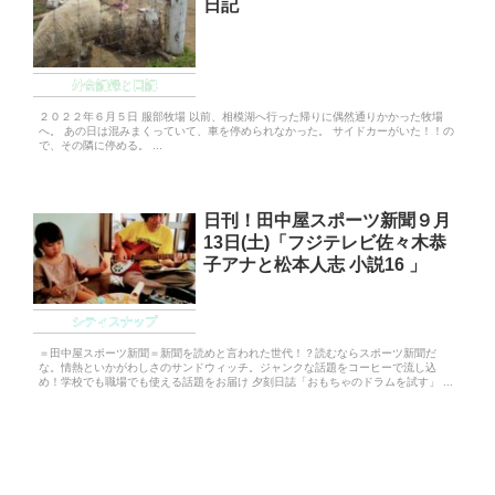
日記
外食記録と日記
２０２２年６月５日 服部牧場 以前、相模湖へ行った帰りに偶然通りかかった牧場
へ。 あの日は混みまくっていて、車を停められなかった。 サイドカーがいた！！の
で、その隣に停める。 ...
日刊！田中屋スポーツ新聞９月
13日(土)「フジテレビ佐々木恭
子アナと松本人志 小説16 」
シティスナップ
＝田中屋スポーツ新聞＝新聞を読めと言われた世代！？読むならスポーツ新聞だ
な。情熱といかがわしさのサンドウィッチ。ジャンクな話題をコーヒーで流し込
め！学校でも職場でも使える話題をお届け 夕刻日誌「おもちゃのドラムを試す」 ...