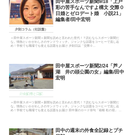
田中屋スポーツ新聞9/18「上戸
彩の苦手なんですよ構文 交際０
日婚とゼロデート婚 小説21」
編集者/田中宏明
夕刻コラム（社説盤）
＝田中屋スポーツ新聞＝新聞を読めと言われた世代！？読むならスポーツ新聞だ
な。情熱といかがわしさのサンドウィッチ。ジャンクな話題をコーヒーで流し込
め！学校でも職場でも使える話題をお届け 夕刻日誌「交際０...
田中屋スポーツ新聞2/24「芦ノ
湖 井の頭公園の女」編集/田中
宏明
外食記録と日記
＝田中屋スポーツ新聞＝新聞を読めと言われた世代！？読むならスポーツ新聞だ
な。情熱といかがわしさのサンドウィッチ。ジャンクな話題をコーヒーで流し込
め！学校でも職場でも使える話題をお届け 田中屋のロード俳句「箱根 杜の宿」 ...
田中の週末の外食全記録とプチ