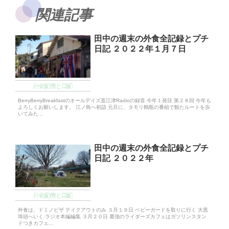
関連記事
田中の週末の外食全記録とプチ
日記 ２０２２年１月７日
外食記録と日記
BerryBerryBreakfastのオールデイズ直江津Radioの録音 今年１発目 第２８回 今年も
よろしくお願いします。 江ノ島へ初詣 元旦に、タモリ鶴瓶の番組で観たルートを歩
いてみた...
田中の週末の外食全記録とプチ
日記 ２０２２年
外食記録と日記
外食は、ドミノピザ テイクアウトのみ ３月１９日 ベビーガードを取りに行く 大黒
埠頭へいく ラジオ本編編集 ３月２０日 最強のライダーズカフェはガソリンスタン
ドつきカフェ...