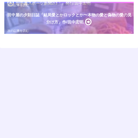
田中屋スポーツ新聞2/3「」発行/田中宏明
田中屋の夕刻日誌「結局愛とかロックとか〜本物の愛と偽物の愛の見
分け方」作/田中宏明