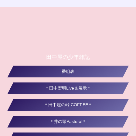
田中屋の少年雑記
番組表
＊田中宏明Live＆展示＊
＊田中屋の峠 COFFEE＊
＊井の頭Pastoral＊