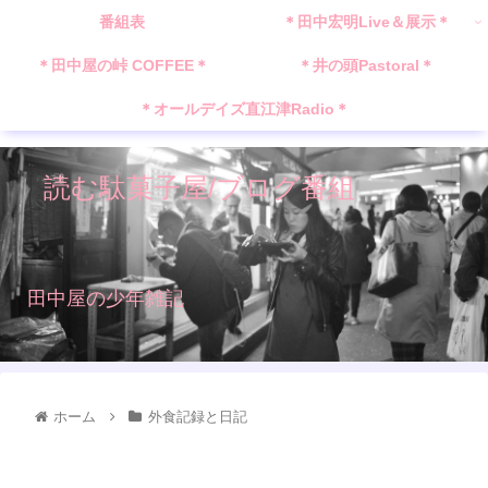
番組表
＊田中宏明Live＆展示＊
＊田中屋の峠 COFFEE＊
＊井の頭Pastoral＊
＊オールデイズ直江津Radio＊
読む駄菓子屋/ブログ番組
田中屋の少年雑記
ホーム
外食記録と日記