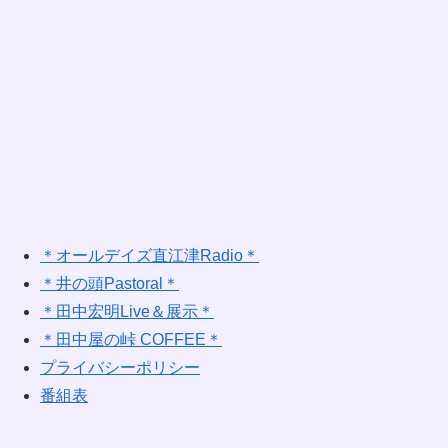
＊オールデイズ直江津Radio＊
＊井の頭Pastoral＊
＊田中宏明Live＆展示＊
＊田中屋の峠 COFFEE＊
プライバシーポリシー
番組表