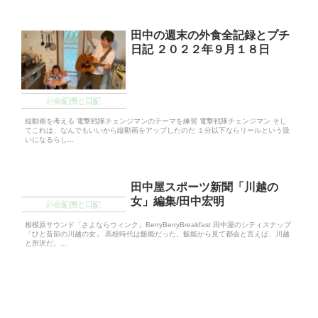
田中の週末の外食全記録とプチ
日記 ２０２２年９月１８日
外食記録と日記
縦動画を考える 電撃戦隊チェンジマンのテーマを練習 電撃戦隊チェンジマン そし
てこれは、なんでもいいから縦動画をアップしたのだ １分以下ならリールという扱
いになるらし...
田中屋スポーツ新聞「川越の
女」編集/田中宏明
外食記録と日記
相模原サウンド「さよならウィンク」BerryBerryBreakfast 田中屋のシティスナップ
「ひと昔前の川越の女」 高校時代は飯能だった。飯能から見て都会と言えば、川越
と所沢だ。...