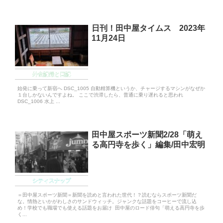
日刊！田中屋タイムス 2023年
11月24日
外食記録と日記
始発に乗って新宿へ DSC_1005 自動精算機というか、チャージするマシンがなぜか
１台しかないんですよね。 ここで渋滞したら、普通に乗り遅れると思われ
DSC_1006 水上 ...
田中屋スポーツ新聞2/28「萌え
る高円寺を歩く」編集/田中宏明
シティスナップ
＝田中屋スポーツ新聞＝新聞を読めと言われた世代！？読むならスポーツ新聞だ
な。情熱といかがわしさのサンドウィッチ。ジャンクな話題をコーヒーで流し込
め！学校でも職場でも使える話題をお届け 田中屋のロード俳句「萌える高円寺を歩
く...