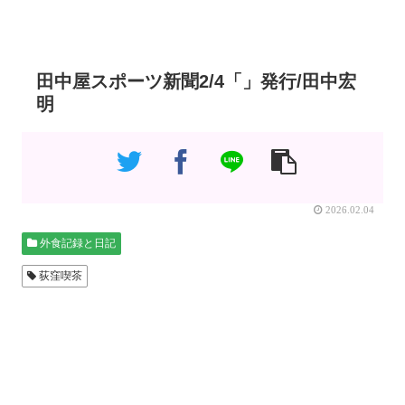
田中屋スポーツ新聞2/4「」発行/田中宏
明
2026.02.04
外食記録と日記
荻窪喫茶