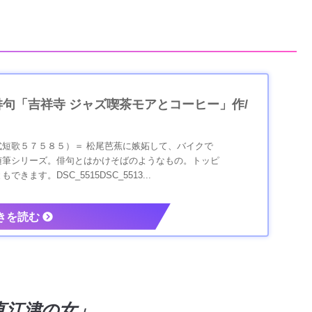
句「吉祥寺 ジャズ喫茶モアとコーヒー」作/
式短歌５７５８５）＝ 松尾芭蕉に嫉妬して、バイクで
随筆シリーズ。俳句とはかけそばのようなもの。トッピ
ます。DSC_5515DSC_5513...
直江津の女」