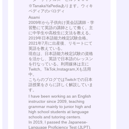
※TanakaYaPediaあります。ウィキ
ペディアのパロディ
Asami
2009年から子供向け英会話講師・学
習塾にて英語の講師として働く。主
に中学生や高校生に文法を教える。
2019年日本語能力検定試験合格。
2021年7月に出産後、リモートにて
英語を教えている。
現在は、日本語能力検定試験の資格
を活かし、英語で日本語のレッスン
を行なっている。利用媒体は主に
Twitch。TikTok,Instagram,Xも活用
中。
こちらのブログではTwitchでの日本
語授業をさらに詳しく解説していま
す。
I have been working as an English
instructor since 2009, teaching
grammar mainly to junior high and
high school students at language
schools and tutoring centers.
In 2019, I passed the Japanese-
Language Proficiency Test (JLPT).