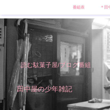
番組表
＊田
読む駄菓子屋/ブログ番組
田中屋の少年雑記