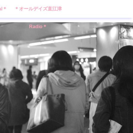
al＊
＊オールデイズ直江津
Radio＊