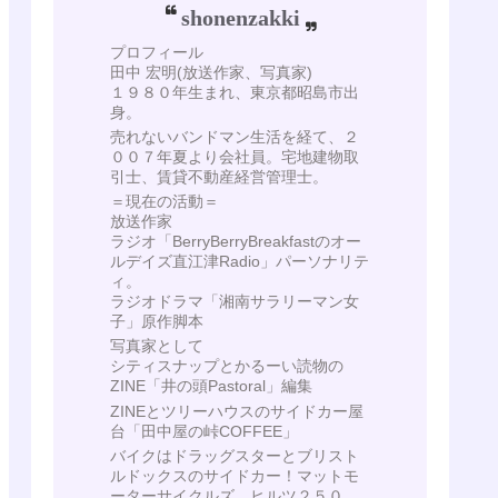
shonenzakki
プロフィール
田中 宏明(放送作家、写真家)
１９８０年生まれ、東京都昭島市出
身。
売れないバンドマン生活を経て、２
００７年夏より会社員。宅地建物取
引士、賃貸不動産経営管理士。
＝現在の活動＝
放送作家
ラジオ「BerryBerryBreakfastのオー
ルデイズ直江津Radio」パーソナリテ
ィ。
ラジオドラマ「湘南サラリーマン女
子」原作脚本
写真家として
シティスナップとかるーい読物の
ZINE「井の頭Pastoral」編集
ZINEとツリーハウスのサイドカー屋
台「田中屋の峠COFFEE」
バイクはドラッグスターとブリスト
ルドックスのサイドカー！マットモ
ーターサイクルズ ヒルツ２５０