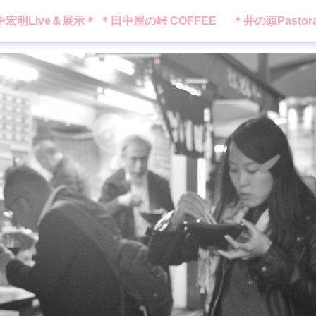
中宏明Live＆展示＊
＊田中屋の峠 COFFEE
＊井の頭Pastor
＊