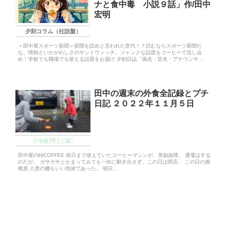
ナと食中毒 小説９話」作/田中
宏明
夕刻コラム（社説盤）
＝田中屋スポーツ新聞＝新聞を読めと言われた世代！？読むならスポーツ新聞だ
な。情熱といかがわしさのサンドウィッチ。ジャンクな話題をコーヒーで流し込
め！学校でも職場でも使える話題をお届け 夕刻日誌「偽名・芸名・アナウンサ...
田中の週末の外食全記録とプチ
日記 ２０２２年１１月５日
外食記録と日記
田中屋の峠COFFEE 前日まで使えていたコーヒーマシンが、突如故障。 通電はする
のだが。 ガサガサとかまってみても一向に動き出さず、この日は閉店。 この日の相
模原 八景の棚もいい気候であった。 明日...