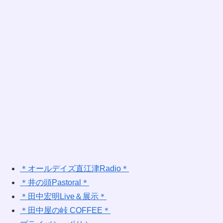
＊オールデイズ直江津Radio＊
＊井の頭Pastoral＊
＊田中宏明Live＆展示＊
＊田中屋の峠 COFFEE＊