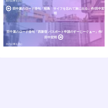
田中屋のロード俳句「昭島 サイフを忘れて旅に出る」作/田中宏
明
田中屋のロード俳句「西新宿 パスポート申請のすーじーぐぁー」作/
田中宏明