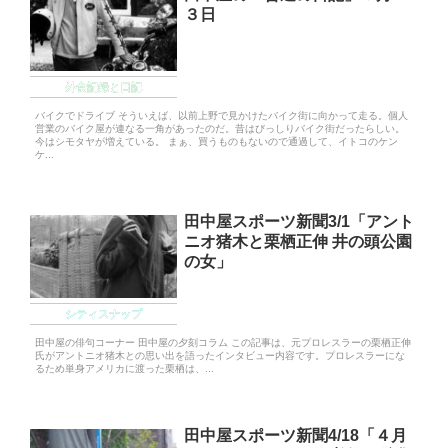
３日
外食記録と日記
バイクでドライブ そういえば、以前上野で見かけたバイク街に向かって走る。個人
営業のバイク屋が連なる一角があったのだ。昔はびっしりバイク街だったらしい。
今はシモタヤが増えている。 まぁ、買うものもないので通過して、イトコのケン
ケ...
田中屋スポーツ新聞3/1「アント
ニオ猪木と栗栖正伸 井の頭公園
の女」
シティスナップ
田中屋の俳句コーナー 田中屋の夕刻コラム この記事は、元プロレスラーの栗栖正伸
氏がアントニオ猪木との思い出を語ったインタビュー内容です。プロレスラーにな
るため単身アメリカに渡った栗栖は、...
田中屋スポーツ新聞4/18「４月