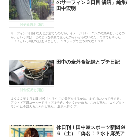
のサーフィン３日目 鵠沼」編集/
田中宏明
外食記録と日記
サーフィン３日目 なんとか立てたのだが、イメージトレーニングの効果といえるの
か。というのは、どのような手順で立ったのかわからないのだ。それでもやった
ー！！という叫びではありました。 １ステップで立つのでなく３ス...
田中の全外食記録とプチ日記
外食記録と日記
２０２２年５月１日 相模川へ行く この日何をするかは、まず川にいって考える。
アウトドア用コーヒードリップは快適。小さくたためる。これ大事ね。 コイズミト
ランクに全部入ることが大事ね。 島忠へ行く ア...
休日刊！田中屋スポーツ新聞 9/
６（土）「偽名！？水ト麻美ア