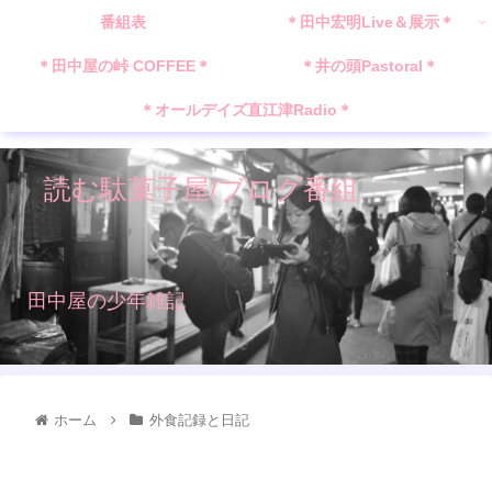
番組表
＊田中宏明Live＆展示＊
＊田中屋の峠 COFFEE＊
＊井の頭Pastoral＊
＊オールデイズ直江津Radio＊
読む駄菓子屋/ブログ番組
田中屋の少年雑記
ホーム
外食記録と日記