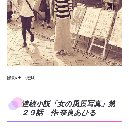
撮影/田中宏明
連続小説「女の風景写真」第
２９話 作/奈良あひる