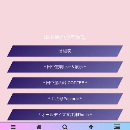
田中屋の少年雑記
番組表
＊田中宏明Live＆展示＊
＊田中屋の峠 COFFEE＊
＊井の頭Pastoral＊
＊オールデイズ直江津Radio＊
© 2021 田中屋の少年雑記.