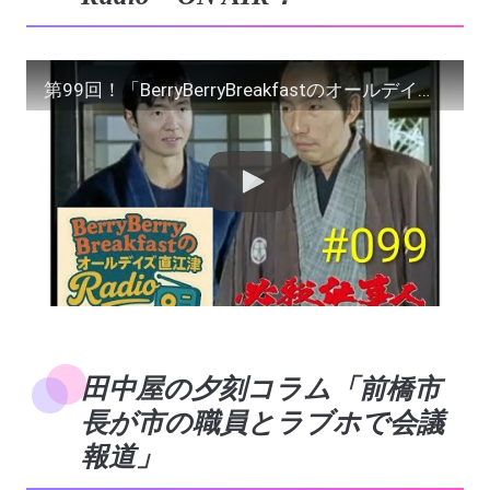
第99回！「BerryBerryBreakfastのオールデイズ直江津Radio」ヨーグルト田中とDJシューカイ
田中屋の夕刻コラム「前橋市
長が市の職員とラブホで会議
報道」