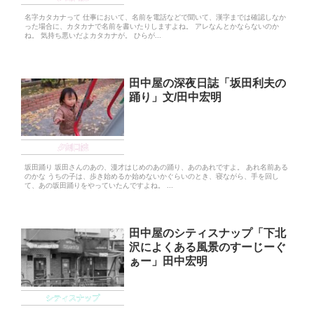
名字カタカナって 仕事において、名前を電話などで聞いて、漢字までは確認しなか
った場合に、カタカナで名前を書いたりしますよね。 アレなんとかならないのか
ね。 気持ち悪いだよカタカナが。 ひらが...
田中屋の深夜日誌「坂田利夫の
踊り」文/田中宏明
夕刻日誌
坂田踊り 坂田さんのあの、漫才はじめのあの踊り、あのあれですよ。 あれ名前ある
のかな うちの子は、歩き始めるか始めないかぐらいのとき、寝ながら、手を回し
て、あの坂田踊りをやっていたんですよね。 ...
田中屋のシティスナップ「下北
沢によくある風景のすーじーぐ
ぁー」田中宏明
シティスナップ