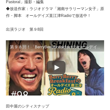
Pastoral」撮影・編集
◆放送作家：ラジオドラマ「湘南サラリーマン女子」原
作・脚本 オールデイズ直江津Radioで放送中！
出演ラジオ 第９8回
第９８回！「BerryBerryBreakfastのオールデイズ直江津Radio」ヨーグルト田中とDJシューカイ
田中屋のシティスナップ