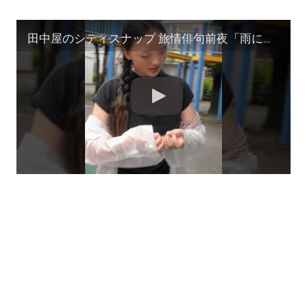
田中屋のシティスナップ 旅情俳句前夜「雨に濡れる高田馬場の女」撮影/田中宏明 #サーファー #shorts #zine