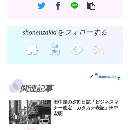
shonenzakkiをフォローする
shonenzakki
関連記事
田中屋の夕刻日誌「ビジネスマ
ナー改定 カタカナ表記」田中
宏明
夕刻日誌