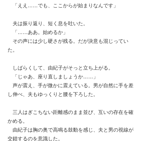
「ええ……でも、ここからが始まりなんです」
夫は振り返り、短く息を吐いた。
「……ああ。始めるか」
その声には少し硬さが残る。だが決意も混じってい
た。
しばらくして、由紀子がそっと立ち上がる。
「じゃあ、座り直しましょうか……」
声が震え、手が微かに震えている。男が自然に手を差
し伸べ、夫もゆっくりと腰を下ろした。
三人はぎこちない距離感のまま並び、互いの存在を確
かめる。
由紀子は胸の奥で高鳴る鼓動を感じ、夫と男の視線が
交錯するのを意識した。