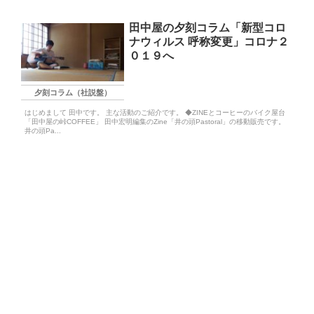
田中屋の夕刻コラム「新型コロ
ナウィルス 呼称変更」コロナ２
０１９へ
夕刻コラム（社説盤）
はじめまして 田中です。 主な活動のご紹介です。 ◆ZINEとコーヒーのバイク屋台
「田中屋の峠COFFEE」 田中宏明編集のZine「井の頭Pastoral」の移動販売です。
井の頭Pa...