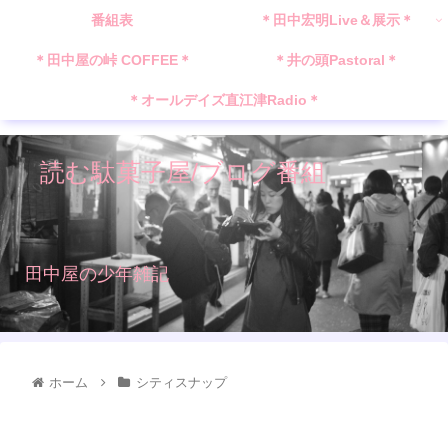
番組表
＊田中宏明Live＆展示＊
＊田中屋の峠 COFFEE＊
＊井の頭Pastoral＊
＊オールデイズ直江津Radio＊
読む駄菓子屋/ブログ番組
田中屋の少年雑記
ホーム
シティスナップ