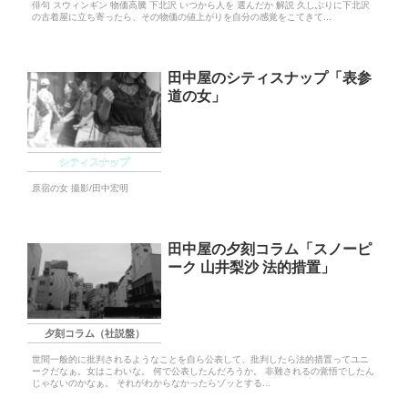
俳句 スウィンギン 物価高騰 下北沢 いつから人を 選んだか 解説 久しぶりに下北沢
の古着屋に立ち寄ったら、その物価の値上がりを自分の感覚をこてきて...
田中屋のシティスナップ「表参
道の女」
シティスナップ
原宿の女 撮影/田中宏明
田中屋の夕刻コラム「スノーピ
ーク 山井梨沙 法的措置」
夕刻コラム（社説盤）
世間一般的に批判されるようなことを自ら公表して、批判したら法的措置ってユニ
ークだなぁ。女はこわいな。 何で公表したんだろうか。 非難されるの覚悟でしたん
じゃないのかなぁ。 それがわからなかったらゾッとする...