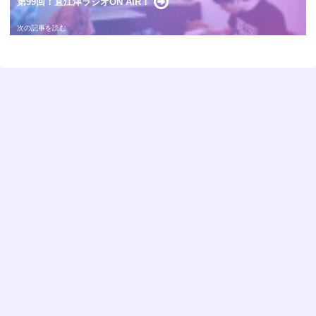
第99回！直江津ラジオON AIR！