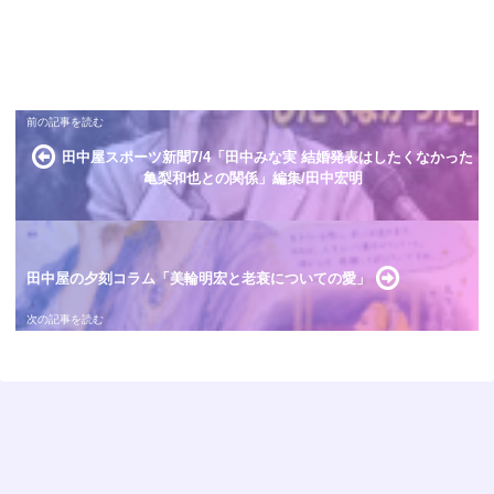
田中屋スポーツ新聞7/4「田中みな実 結婚発表はしたくなかった
亀梨和也との関係」編集/田中宏明
田中屋の夕刻コラム「美輪明宏と老衰についての愛」