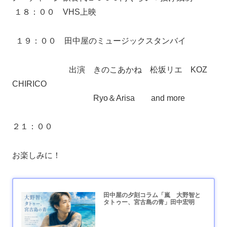
１８：００ VHS上映
１９：００ 田中屋のミュージックスタンバイ
出演 きのこあかね 松坂リエ KOZ
CHIRICO
Ryo＆Arisa and more
２１：００
お楽しみに！
田中屋の夕刻コラム「嵐 大野智と
タトゥー、宮古島の青」田中宏明