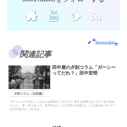
shonenzakki
関連記事
田中屋の夕刻コラム「ガーシー
ってだれ？」田中宏明
夕刻コラム（社説盤）
ガーシーってだれ？ このひとは本名がこれなの？ 名字も名前もないの？ ゆうゆみ
たいに。 昔、ゆうゆって、名字がないことに苛立ちを覚えたことがあるw ガースー
はガキ使の人 この人は...