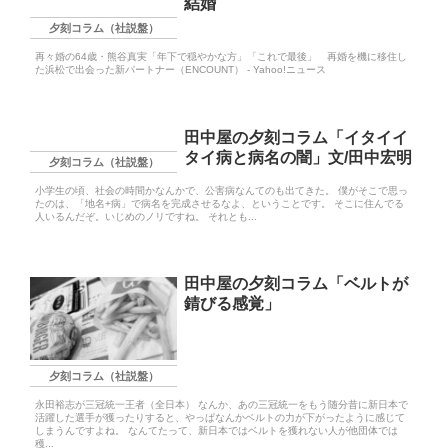
結婚
夕刻コラム（社説盤）
再々婚の64歳・熊谷真実「年下で穏やかな方」「これで最後」 再婚を機に移住し
た浜松で出会った新パートナー（ENCOUNT） - Yahoo!ニュース
田中屋の夕刻コラム「イタイイ
タイ病と病名の闇」文/田中宏明
夕刻コラム（社説盤）
小学生の頃、社会の時間かなんかで、公害病なんてのも出てきた。 僕がそこで思っ
たのは、「地名+病」で病名を完成させるなよ、ということです。 そこに住んでる
人いるんだぞ。いじめのノリですね。 それとも...
田中屋の夕刻コラム「ベルトが
錆びる感覚」
夕刻コラム（社説盤）
永田裕志が三冠統一王者（全日本） なんか、あの三冠統一をもう随分昔に新日本で
活躍した選手が獲ったりすると、やっぱなんかベルトの力が下がったように感じて
しまうんですよね。 なんてたって、新日本ではベルトを獲れない人が他団体では
穫...