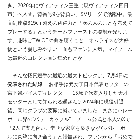
き、2020年にヴィアティン三重（現ヴィアティン四日
市）へ入団。背番号9を背負い、SVリーグで活躍中。最
高到達点315cm超えの跳躍力と「次の人のことを考えて
プレーする」というチームファーストの姿勢が光りま
す。趣味はTWICEの曲を聴くこと、オムライスが大好
物という親しみやすい一面もファンに人気。マイブーム
は最近のコレクション集めだとか！
そんな拓真選手の最近の最大トピックは、
7月4日に
発表された結婚
！ お相手は元女子日本代表セッターの
宮下遥バイスディレクター。15歳で代表入りした天才
セッターとして知られる遥さんは2024年に現役引退
後、同じクラブの要職に就いていました。まさにバレー
ボール界の“パワーカップル”！ チーム公式と本人のXで
「2人で支え合い、幸せな家庭を築きながらバレーボー
ルに真摯に向き合う」と報告され、ファンから「おめで