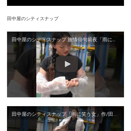
田中屋のシティスナップ
田中屋のシティスナップ 旅情俳句前夜「雨に濡れる高田馬場の女」撮影/田中宏明 #サーファー #shorts #zine
田中屋のシティスナップ「雨に笑う女」作/田中宏明 #shorts #モデル募集