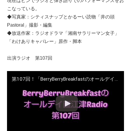
現在はピンでラジオと弾き語りでのパフォーマンスをお
こなっている。
◆写真家：シティスナップとかるーい読物「井の頭
Pastoral」撮影・編集
◆放送作家：ラジオドラマ「湘南サラリーマン女子」
「わけありキャバレー」原作・脚本
出演ラジオ 第107回
第107回！「BerryBerryBreakfastのオールデイズ直江津Radio」ヨーグルト田中とDJシューカイ 萌える熱海を歩く