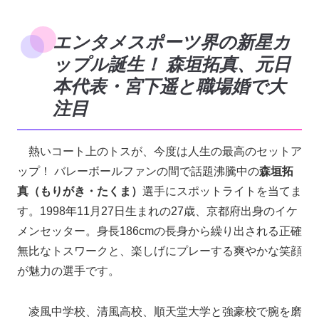
エンタメスポーツ界の新星カ
ップル誕生！ 森垣拓真、元日
本代表・宮下遥と職場婚で大
注目
熱いコート上のトスが、今度は人生の最高のセットア
ップ！ バレーボールファンの間で話題沸騰中の
森垣拓
真（もりがき・たくま）
選手にスポットライトを当てま
す。1998年11月27日生まれの27歳、京都府出身のイケ
メンセッター。身長186cmの長身から繰り出される正確
無比なトスワークと、楽しげにプレーする爽やかな笑顔
が魅力の選手です。
凌風中学校、清風高校、順天堂大学と強豪校で腕を磨