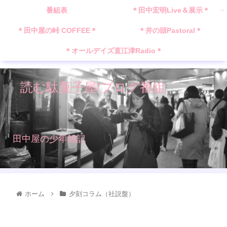
番組表
＊田中宏明Live＆展示＊
＊田中屋の峠 COFFEE＊
＊井の頭Pastoral＊
＊オールデイズ直江津Radio＊
読む駄菓子屋/ブログ番組
田中屋の少年雑記
ホーム
夕刻コラム（社説盤）