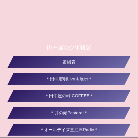
田中屋の少年雑記
番組表
＊田中宏明Live＆展示＊
＊田中屋の峠 COFFEE＊
＊井の頭Pastoral＊
＊オールデイズ直江津Radio＊