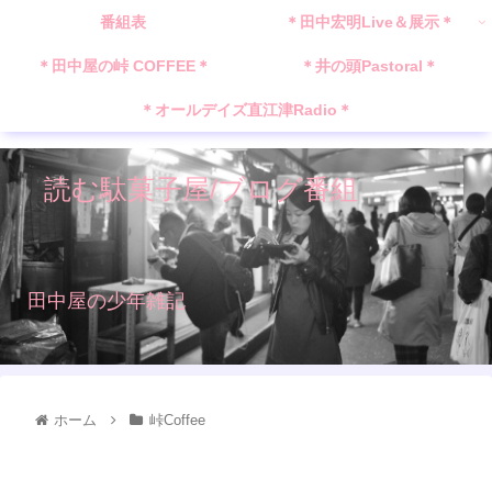
番組表
＊田中宏明Live＆展示＊
＊田中屋の峠 COFFEE＊
＊井の頭Pastoral＊
＊オールデイズ直江津Radio＊
読む駄菓子屋/ブログ番組
田中屋の少年雑記
ホーム
峠Coffee