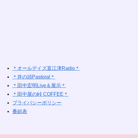
＊オールデイズ直江津Radio＊
＊井の頭Pastoral＊
＊田中宏明Live＆展示＊
＊田中屋の峠 COFFEE＊
プライバシーポリシー
番組表