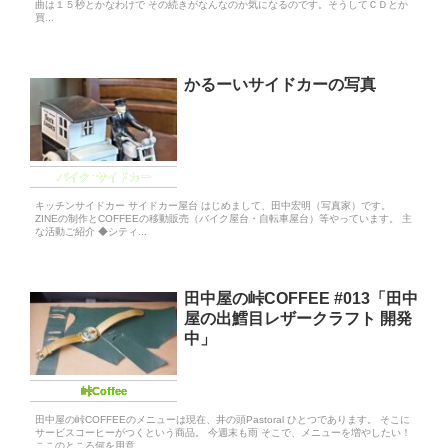
曲は１５秒とかなわけで その続きがなんなのか気になるのです。そうしてＣＤとか
買...
かるーいサイドカーの写真
バイク･サイドカー
キッチンサイドカー サイドカー屋台 はじめまして、田中宏明（写真家）です。
ZINEの制作とCOFFEEの移動販売（バイク屋台・自転車屋台）等やっています。 主
な活動ご紹介 ◆シティ...
田中屋の峠COFFEE #013「田中
屋の出鱈目レザークラフト 開発
中」
峠Coffee
田中屋の峠COFFEEのメニューは現在、井の頭Pastoral ひとつであります。 そこに
サービスコーヒーがつくという商品。 今週末も雨 そこで、メニューを増やしたい！
ここのところ何を用意...