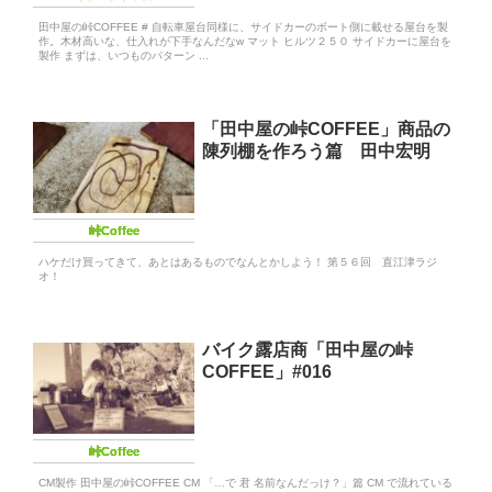
田中屋の峠COFFEE # 自転車屋台同様に、サイドカーのボート側に載せる屋台を製
作。木材高いな、仕入れが下手なんだなw マット ヒルツ２５０ サイドカーに屋台を
製作 まずは、いつものパターン ...
「田中屋の峠COFFEE」商品の
陳列棚を作ろう篇 田中宏明
峠Coffee
ハケだけ買ってきて、あとはあるものでなんとかしよう！ 第５６回 直江津ラジ
オ！
バイク露店商「田中屋の峠
COFFEE」#016
峠Coffee
CM製作 田中屋の峠COFFEE CM 「…で 君 名前なんだっけ？」篇 CM で流れている