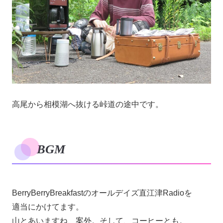
高尾から相模湖へ抜ける峠道の途中です。
BGM
BerryBerryBreakfastのオールデイズ直江津Radioを
適当にかけてます。
山とあいますね、案外。そして、コーヒーとも。