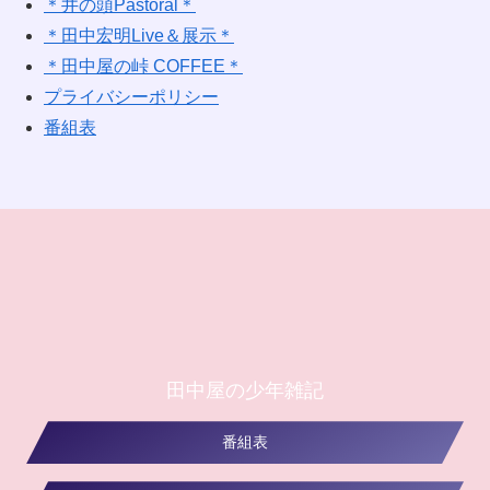
＊井の頭Pastoral＊
＊田中宏明Live＆展示＊
＊田中屋の峠 COFFEE＊
プライバシーポリシー
番組表
田中屋の少年雑記
番組表