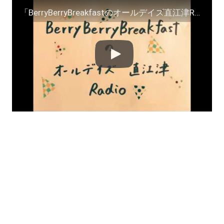
「BerryBerryBreakfastのオールデイズ直江津Radio～第２９回」