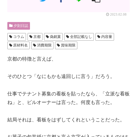
2023.02.08
夕刻日誌
コラム
京都
偽銘菓
全部記載なし
内容量
原材料名
消費期限
賞味期限
京都の特徴と言えば、
そのひとつ「なにもかも遠回しに言う」だろう。
仕事でテナント募集の看板を貼ったなら、「立派な看板
ね」と、ビルオーナーは言った。何度も言った。
結局それは、看板をはずしてくれということだった。
お菓子の包装紙に京都と言う文字が入っているものはち