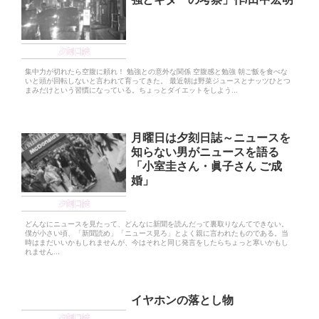
夕刻日誌
集中力が切れたら空腹に頼れ！ 勉強との意外な関係 空腹感と勉強 朝ご飯を食べな
いと頭が回転しないと言われて育ってきた。 最近朝は野菜ジュースとナッツひとつ
まみだけという習慣になっている。ちょっとダイエットをしよう...
月曜日は夕刻日誌～ニュースを
知らない男がニュースを語る
「小室圭さん・眞子さん ご成
婚」
夕刻日誌
どんなにニュースを見たって、どんなに新聞を読んだって裏取りなんてできない。
僕が小さい頃、「新聞読め」「ニュース見ろ」とよく親に言われたものである。当
時はまだいいかもしれませんが、今はそれと同じ発言をしたらちょっと寒いかもし
れません...
イヤホンの落とし物
夕刻日誌