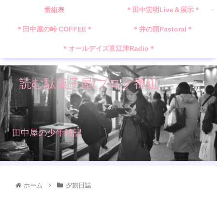
番組表
＊田中宏明Live＆展示＊
＊田中屋の峠 COFFEE＊
＊井の頭Pastoral＊
＊オールデイズ直江津Radio＊
読む駄菓子屋/ブログ番組
田中屋の少年雑記
ホーム
夕刻日誌