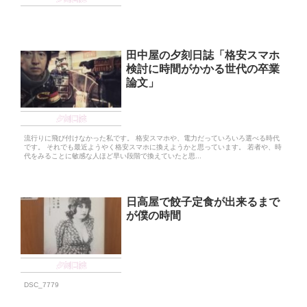
田中屋の夕刻日誌「格安スマホ
検討に時間がかかる世代の卒業
論文」
夕刻日誌
流行りに飛び付けなかった私です。 格安スマホや、電力だっていろいろ選べる時代
です。 それでも最近ようやく格安スマホに換えようかと思っています。 若者や、時
代をみることに敏感な人ほど早い段階で換えていたと思...
日高屋で餃子定食が出来るまで
が僕の時間
夕刻日誌
DSC_7779