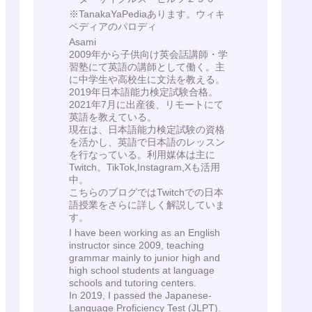
※TanakaYaPediaあります。ウィキ
ペディアのパロディ
Asami
2009年から子供向け英会話講師・学
習塾にて英語の講師として働く。主
に中学生や高校生に文法を教える。
2019年日本語能力検定試験合格。
2021年7月に出産後、リモートにて
英語を教えている。
現在は、日本語能力検定試験の資格
を活かし、英語で日本語のレッスン
を行なっている。利用媒体は主に
Twitch。TikTok,Instagram,Xも活用
中。
こちらのブログではTwitchでの日本
語授業をさらに詳しく解説していま
す。
I have been working as an English
instructor since 2009, teaching
grammar mainly to junior high and
high school students at language
schools and tutoring centers.
In 2019, I passed the Japanese-
Language Proficiency Test (JLPT).