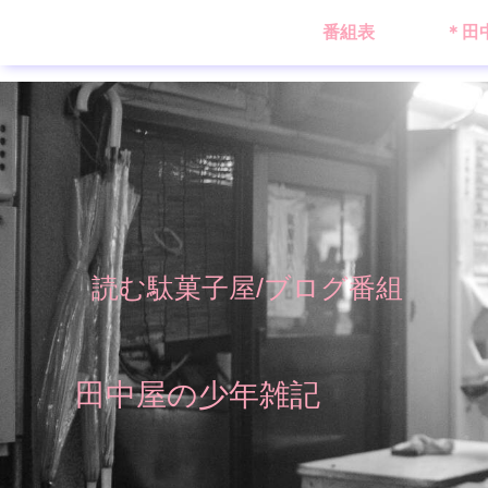
番組表
＊田
読む駄菓子屋/ブログ番組
田中屋の少年雑記