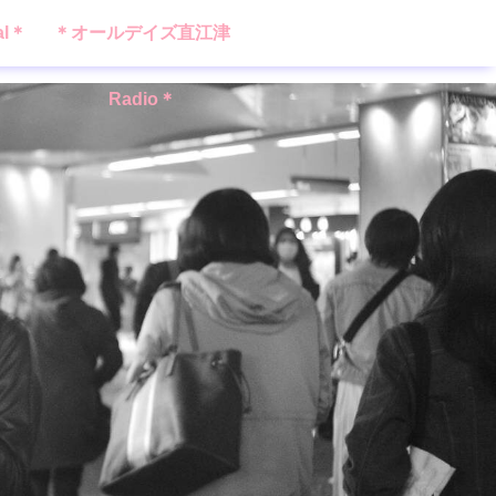
al＊
＊オールデイズ直江津
Radio＊