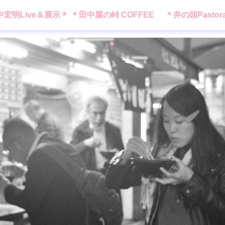
中宏明Live＆展示＊
＊田中屋の峠 COFFEE
＊井の頭Pastor
＊