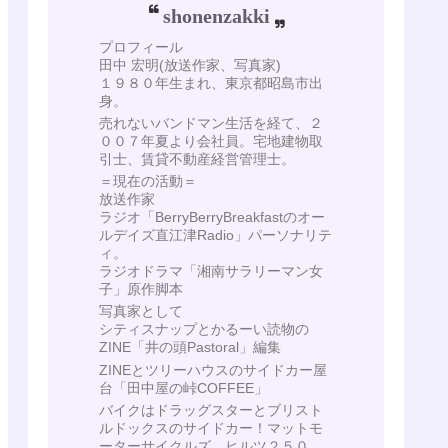
shonenzakki
プロフィール
田中 宏明(放送作家、写真家)
１９８０年生まれ、東京都昭島市出
身。
売れないバンドマン生活を経て、２
００７年夏より会社員。宅地建物取
引士、賃貸不動産経営管理士。
＝現在の活動＝
放送作家
ラジオ「BerryBerryBreakfastのオー
ルデイズ直江津Radio」パーソナリテ
ィ。
ラジオドラマ「湘南サラリーマン女
子」原作脚本
写真家として
シティスナップとかるーい読物の
ZINE「井の頭Pastoral」編集
ZINEとツリーハウスのサイドカー屋
台「田中屋の峠COFFEE」
バイクはドラッグスターとブリスト
ルドックスのサイドカー！マットモ
ーターサイクルズ ヒルツ２５０