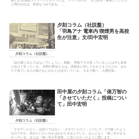
娘とは 武道館コンサートとかいったな。ドリームの方。 もし誰を一番推していたか
と問われれば、安倍なつみである。 ...
夕刻コラム（社説盤）
「羽鳥アナ 電車内 喫煙男を高校
生が注意」文/田中宏明
夕刻コラム（社説盤）
「話の通じる人ではないでしょうし、危険」 羽鳥アナの言っていることは今と未来
に向けて言っている。 外野の野次どもは、高校生に対してかわうそうだとか、まわ
りで見ている人が助けないのかとかほざいている。 今まで散々、人間狂気...
田中屋の夕刻コラム「俵万智の
「させていただく」投稿につい
て」田中宏明
夕刻コラム（社説盤）
「させていただく」は誤りではない 「させていただく」について、Xで綴ったよう
なのですが、何がいいたいのかはわかりませんでした。なんとなく「使い方がまち
がっている」または「使い方が不自然」と言いたかったように思います。 ...