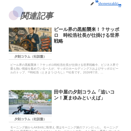
shonenzakki
関連記事
ビール界の黒船襲来！？サッポ
ロ 時松浩社長が仕掛ける世界
戦略
夕刻コラム（社説盤）
ビール界の黒船襲来！？サッポロ時松浩社長が仕掛ける世界戦略 ​今、ビジネス界で
最も熱い視線を集めている一人が、サッポロホールディングスおよびサッポロビー
ルのトップ、**時松浩（ときまつ ひろし）**社長です。2026年7月、...
田中屋の夕刻コラム「追いコ
ン！夏まゆみといえば」
夕刻コラム（社説盤）
モーニング娘からAKB48に鞍替え 僕はモーニング娘のファンだった。 モーニング