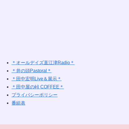
＊オールデイズ直江津Radio＊
＊井の頭Pastoral＊
＊田中宏明Live＆展示＊
＊田中屋の峠 COFFEE＊
プライバシーポリシー
番組表