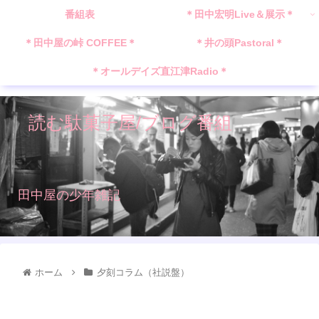
番組表
＊田中宏明Live＆展示＊
＊田中屋の峠 COFFEE＊
＊井の頭Pastoral＊
＊オールデイズ直江津Radio＊
読む駄菓子屋/ブログ番組
田中屋の少年雑記
ホーム
夕刻コラム（社説盤）