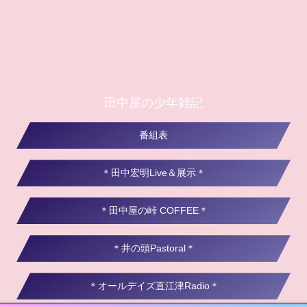
田中屋の少年雑記
番組表
＊田中宏明Live＆展示＊
＊田中屋の峠 COFFEE＊
＊井の頭Pastoral＊
＊オールデイズ直江津Radio＊