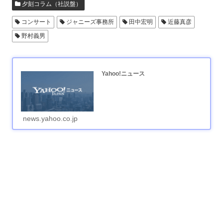
夕刻コラム（社説盤）
コンサート
ジャニーズ事務所
田中宏明
近藤真彦
野村義男
Yahoo!ニュース
news.yahoo.co.jp