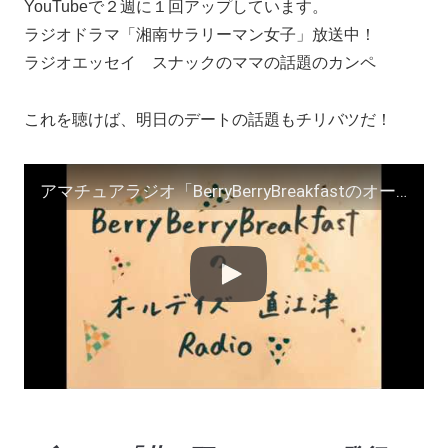
YouTubeで２週に１回アップしています。
ラジオドラマ「湘南サラリーマン女子」放送中！
ラジオエッセイ スナックのママの話題のカンペ
これを聴けば、明日のデートの話題もチリバツだ！
アマチュアラジオ「BerryBerryBreakfastのオールデイズ直江津Radio〜第５１回」ヨーグルト田中とDJシューカイラジオドラマ