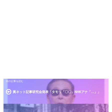
糞ネット記事研究会発表「タモリ「〇〇」NHKアナ「…」」