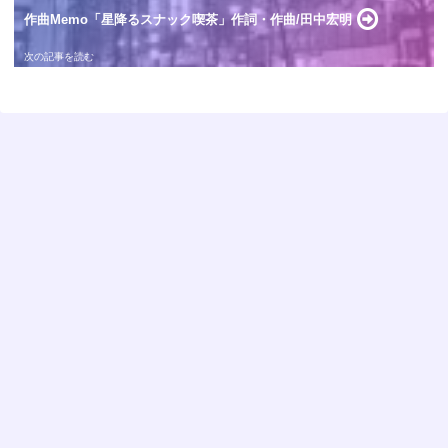
作曲Memo「星降るスナック喫茶」作詞・作曲/田中宏明