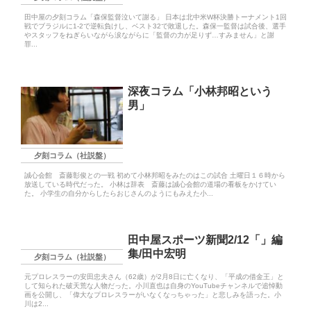
田中屋の夕刻コラム「森保監督泣いて謝る」 日本は北中米W杯決勝トーナメント1回
戦でブラジルに1-2で逆転負けし、ベスト32で敗退した。森保一監督は試合後、選手
やスタッフをねぎらいながら涙ながらに「監督の力が足りず…すみません」と謝
罪...
深夜コラム「小林邦昭という
男」
夕刻コラム（社説盤）
誠心会館 斎藤彰俊との一戦 初めて小林邦昭をみたのはこの試合 土曜日１６時から
放送している時代だった。 小林は辞表 斎藤は誠心会館の道場の看板をかけてい
た。 小学生の自分からしたらおじさんのようにもみえた小...
田中屋スポーツ新聞2/12「」編
集/田中宏明
夕刻コラム（社説盤）
元プロレスラーの安田忠夫さん（62歳）が2月8日に亡くなり、「平成の借金王」と
して知られた破天荒な人物だった。小川直也は自身のYouTubeチャンネルで追悼動
画を公開し、「偉大なプロレスラーがいなくなっちゃった」と悲しみを語った。小
川は2...