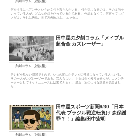
夕刻コラム（社説盤）
何をするにもアンチというか文句を言う人がいる。 僕が気になるのは、その文句を
いっている人が、どんな作品を作っているかである。 作品もなくて、何言ってもダ
メだよ。それは失敗。育て方失敗だよ。 エッセ...
田中屋の夕刻コラム「メイプル
超合金 カズレーザー」
夕刻コラム（社説盤）
テレビを見ない慣習ですので、いつの間にかテレビの常連になっている人もいる。
その一人がカズレーザーである。芸人らしい。 ネタは全く知りませんが、コメンテ
ーターとしてネットニュースには出てきます。 最近、次のような話題を読みまし
た...
田中屋スポーツ新聞6/30「日本
代表 ブラジル戦逆転負け 森保謝
罪？！」編集/田中宏明
夕刻コラム（社説盤）