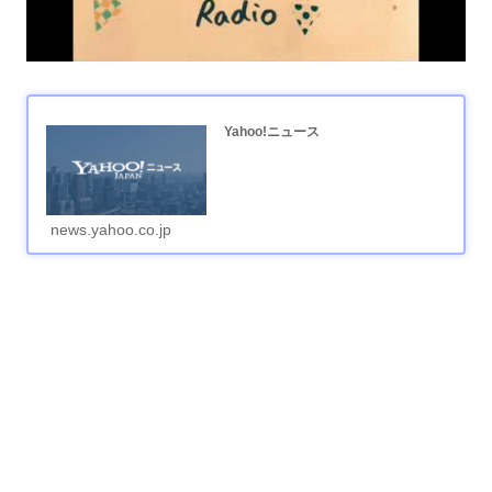
Yahoo!ニュース
news.yahoo.co.jp