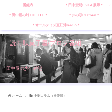
番組表
＊田中宏明Live＆展示＊
＊田中屋の峠 COFFEE＊
＊井の頭Pastoral＊
＊オールデイズ直江津Radio＊
読む駄菓子屋/ブログ番組
田中屋の少年雑記
ホーム
夕刻コラム（社説盤）