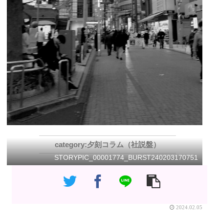
夕刻コラム（社説盤）
STORYPIC_00001774_BURST240203170751
2024.02.05