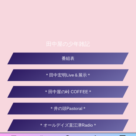
田中屋の少年雑記
番組表
＊田中宏明Live＆展示＊
＊田中屋の峠 COFFEE＊
＊井の頭Pastoral＊
＊オールデイズ直江津Radio＊