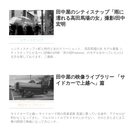
田中屋のシティスナップ「雨に
濡れる高田馬場の女」撮影/田中
宏明
シティスナップ
＝シティスナップ＝町と時代と女のスリーショット。 高田馬場の女 モデル募集 シ
ティスナップとかるーい読物のZINE「井の頭Pastoral」のモデルをやっていただけ
る方を探しております。ご連絡...
田中屋の映像ライブラリー 「サ
イドカーで上越へ」篇
映像ライブラリー
サイドカーで上越へ サイドカーで初の高速道路 高速に乗っている途中、アクセルが
利かなくなってきた。 フルスロットルで６０キロしかでない。 そのときたまたま工
事の関係で車線になって大ピンチ...