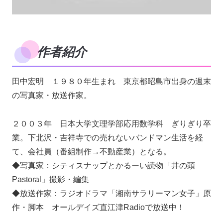
作者紹介
田中宏明 １９８０年生まれ 東京都昭島市出身の週末
の写真家・放送作家。
２００３年 日本大学文理学部応用数学科 ぎりぎり卒
業。下北沢・吉祥寺での売れないバンドマン生活を経
て、会社員（番組制作→不動産業）となる。
◆写真家：シティスナップとかるーい読物「井の頭
Pastoral」撮影・編集
◆放送作家：ラジオドラマ「湘南サラリーマン女子」原
作・脚本 オールデイズ直江津Radioで放送中！