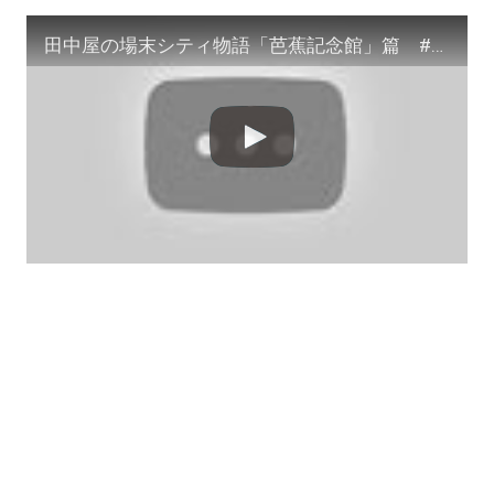
田中屋の場末シティ物語「芭蕉記念館」篇 #サイドカー #shorts #芭蕉記念館 #わけありの女 #スナックラジオ