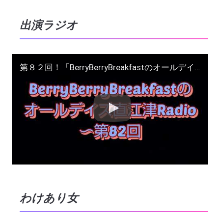
出演ラジオ
第８２回！「BerryBerryBreakfastのオールデイズ直江津Radio」ヨーグルト田中とDJシューカイ 話題：パフォーマーのかっこよさ，フジテレビ問題
わけあり女