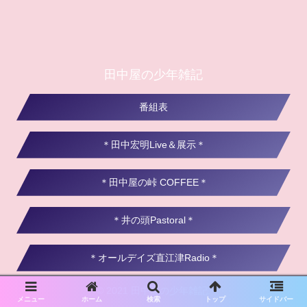
田中屋の少年雑記
番組表
＊田中宏明Live＆展示＊
＊田中屋の峠 COFFEE＊
＊井の頭Pastoral＊
＊オールデイズ直江津Radio＊
© 2021 田中屋の少年雑記.
メニュー
ホーム
検索
トップ
サイドバー