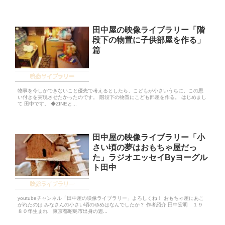
田中屋の映像ライブラリー「階
段下の物置に子供部屋を作る」
篇
映像ライブラリー
物事を今しかできないこと優先で考えるとしたら、こどもが小さいうちに、この思
い付きを実現させたかったのです。 階段下の物置にこども部屋を作る。 はじめまし
て 田中です。 ◆ZINEと...
田中屋の映像ライブラリー「小
さい頃の夢はおもちゃ屋だっ
た」ラジオエッセイByヨーグル
ト田中
映像ライブラリー
youtubeチャンネル「田中屋の映像ライブラリー」よろしくね！ おもちゃ屋にあこ
がれたのは みなさんの小さい頃のゆめはなんでしたか？ 作者紹介 田中宏明 １９
８０年生まれ 東京都昭島市出身の週...