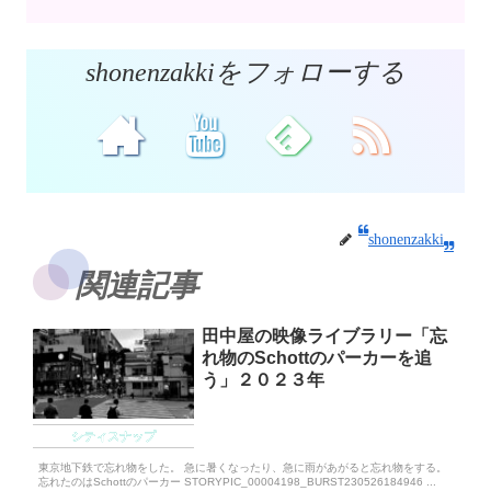
shonenzakkiをフォローする
shonenzakki
関連記事
田中屋の映像ライブラリー「忘
れ物のSchottのパーカーを追
う」２０２３年
シティスナップ
東京地下鉄で忘れ物をした。 急に暑くなったり、急に雨があがると忘れ物をする。
忘れたのはSchottのパーカー STORYPIC_00004198_BURST230526184946 ...