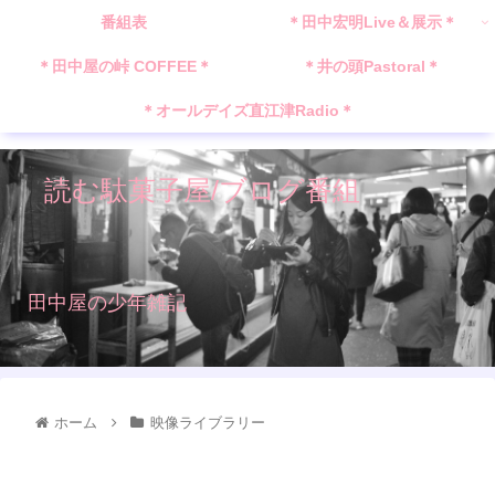
番組表
＊田中宏明Live＆展示＊
＊田中屋の峠 COFFEE＊
＊井の頭Pastoral＊
＊オールデイズ直江津Radio＊
読む駄菓子屋/ブログ番組
田中屋の少年雑記
ホーム
映像ライブラリー