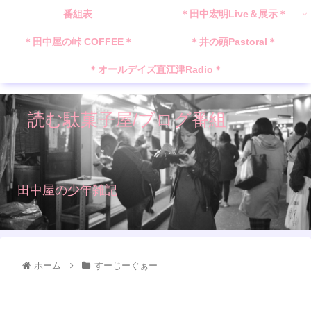
番組表
＊田中宏明Live＆展示＊
＊田中屋の峠 COFFEE＊
＊井の頭Pastoral＊
＊オールデイズ直江津Radio＊
読む駄菓子屋/ブログ番組
田中屋の少年雑記
ホーム
すーじーぐぁー