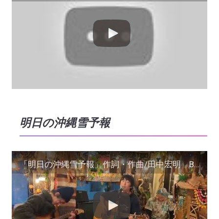
明日の沖縄雪予報
「明日の沖縄雪予報」作詞・作曲/田中宏明 BerryBerryBreakfast 下北沢tomboyで１曲演奏させていただきました