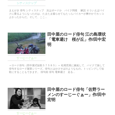
シティスナップ
まえがき 俳句 シティスナップ 次はボードか バイク同様 解説 そういえばバイ
クに乗るようになったのは、たまたま撮らせてもたっらバイカーが爽やかでカッコ
よかったからだ。そして、ここ...
田中屋のロード俳句 江の島環状
「電車避け 桜が丘」作/田中宏
明
すーじーぐぁー
＝ロード俳句（田中屋式短歌５７５８５）＝ 松尾芭蕉に嫉妬して、バイクで旅して
俳句するロード随筆シリーズ。俳句とはかけそばのようなもの。トッピングして短
歌にすることもできます。 俳句前 俳句 電車避け 走る...
田中屋のロード俳句「佐野ラー
メンのすーじーぐぁー」作/田中
宏明
すーじーぐぁー