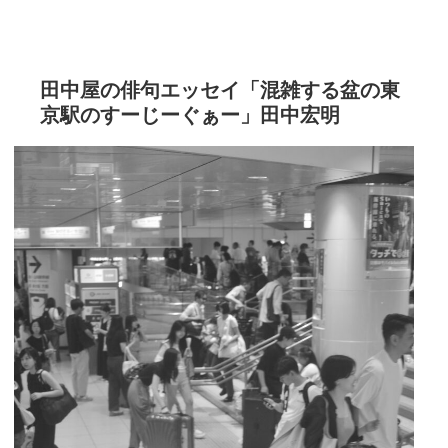
田中屋の俳句エッセイ「混雑する盆の東
京駅のすーじーぐぁー」田中宏明