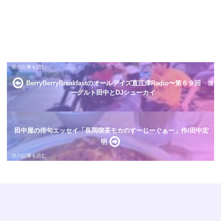
BerryBerryBreakfastのオールデイズ直江津Radio〜第６９回 ヨ
ーグルト田中とDJシューカイ
田中屋の俳句エッセイ「長岡喫茶モカのすーじーぐぁー」作/田中宏
明