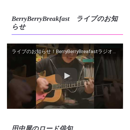
BerryBerryBreakfast ライブのお知
らせ
ライブのお知らせ！BerryBerryBreafastラジオショー 大和市引地台公園野外音楽堂 #ヨーグルト田中 #shorts #サイドカー #わけありの女 #スナックラジオ
田中屋のロード俳句