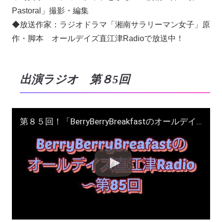
Pastoral」撮影・編集
◆放送作家：ラジオドラマ「湘南サラリーマン女子」原
作・脚本 オールデイズ直江津Radioで放送中！
出演ラジオ 第８5回
第８５回！「BerryBerryBreakfastのオールデイズ直江津Radio」ヨーグルト田中＆DJシューカイ