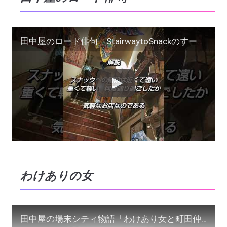
田中屋のロード俳句「StairwaytoSnackのすーじーぐぁー」作/田中宏明 #スナックの女 #俳句 #わけありの女
わけありの女
田中屋の場末シティ物語「わけあり女と町田仲見世を歩く」作/田中宏明 #shorts #わけありの女 #町田