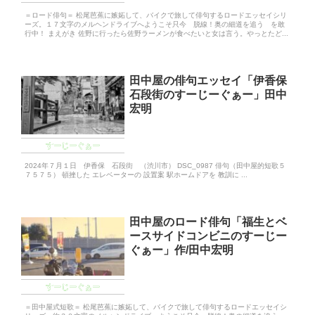
＝ロード俳句＝ 松尾芭蕉に嫉妬して、バイクで旅して俳句するロードエッセイシリ
ーズ。１７文字のメルヘンドライブへようこそ只今 脱線！奥の細道を追う を敢
行中！ まえがき 佐野に行ったら佐野ラーメンが食べたいと女は言う。やっとたど...
田中屋の俳句エッセイ「伊香保
石段街のすーじーぐぁー」田中
宏明
すーじーぐぁー
2024年７月１日 伊香保 石段街 （渋川市） DSC_0987 俳句（田中屋的短歌５
７５７５） 頓挫した エレベーターの 設置案 駅ホームドアを 教訓に ...
田中屋のロード俳句「福生とベ
ースサイドコンビニのすーじー
ぐぁー」作/田中宏明
すーじーぐぁー
＝田中屋式短歌＝ 松尾芭蕉に嫉妬して、バイクで旅して俳句するロードエッセイシ