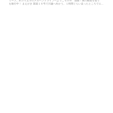
リーズ。約３０文字のメルヘンドライブへようこそ只今 脱線！奥の細道を追う
を敢行中！ まえがき 国道１６号で川越へ向かう。１時間ぐらい走ったところでエ...