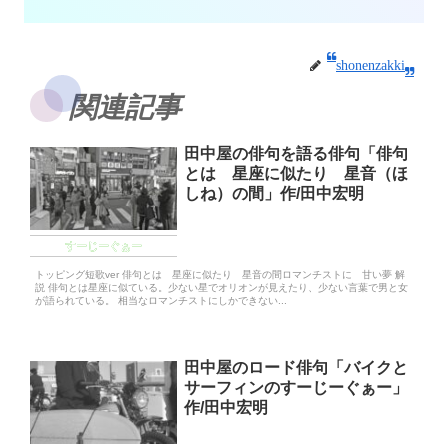
shonenzakki
関連記事
田中屋の俳句を語る俳句「俳句
とは 星座に似たり 星音（ほ
しね）の間」作/田中宏明
すーじーぐぁー
トッピング短歌ver 俳句とは 星座に似たり 星音の間ロマンチストに 甘い夢 解
説 俳句とは星座に似ている。少ない星でオリオンが見えたり、少ない言葉で男と女
が語られている。 相当なロマンチストにしかできない...
田中屋のロード俳句「バイクと
サーフィンのすーじーぐぁー」
作/田中宏明