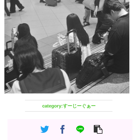
すーじーぐぁー