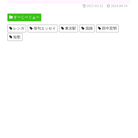
2025.03.22
2024.08.10
すーじーぐぁー
レンガ
俳句エッセイ
東京駅
混雑
田中宏明
短歌