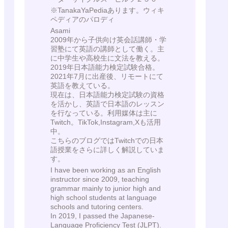
※TanakaYaPediaあります。ウィキ
ペディアのパロディ
Asami
2009年から子供向け英会話講師・学
習塾にて英語の講師として働く。主
に中学生や高校生に文法を教える。
2019年日本語能力検定試験合格。
2021年7月に出産後、リモートにて
英語を教えている。
現在は、日本語能力検定試験の資格
を活かし、英語で日本語のレッスン
を行なっている。利用媒体は主に
Twitch。TikTok,Instagram,Xも活用
中。
こちらのブログではTwitchでの日本
語授業をさらに詳しく解説していま
す。
I have been working as an English
instructor since 2009, teaching
grammar mainly to junior high and
high school students at language
schools and tutoring centers.
In 2019, I passed the Japanese-
Language Proficiency Test (JLPT).