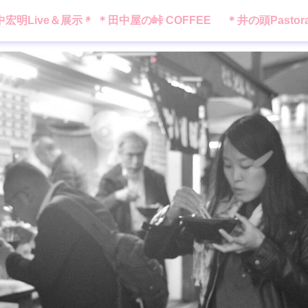
中宏明Live＆展示＊
＊田中屋の峠 COFFEE
＊井の頭Pastor
＊