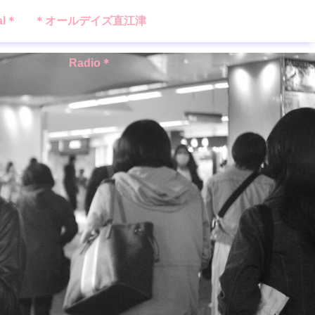
al＊
＊オールデイズ直江津
Radio＊