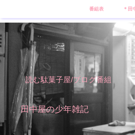
番組表
＊田
読む駄菓子屋/ブログ番組
田中屋の少年雑記