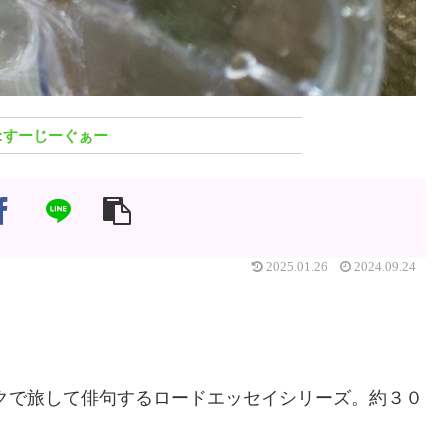
すーじーぐぁー
2025.01.26
2024.09.24
クで旅して俳句するロードエッセイシリーズ。約３０