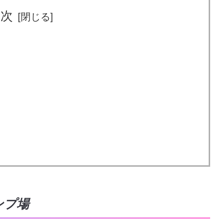
目次
ンプ場