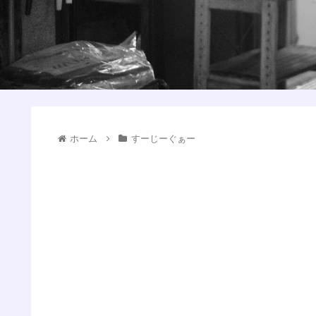
ホーム
すーじーぐぁー