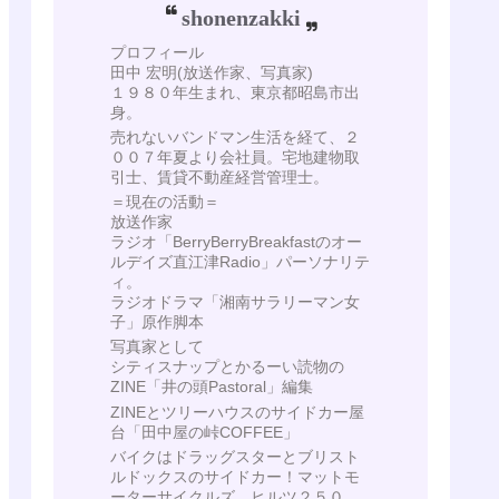
shonenzakki
プロフィール
田中 宏明(放送作家、写真家)
１９８０年生まれ、東京都昭島市出
身。
売れないバンドマン生活を経て、２
００７年夏より会社員。宅地建物取
引士、賃貸不動産経営管理士。
＝現在の活動＝
放送作家
ラジオ「BerryBerryBreakfastのオー
ルデイズ直江津Radio」パーソナリテ
ィ。
ラジオドラマ「湘南サラリーマン女
子」原作脚本
写真家として
シティスナップとかるーい読物の
ZINE「井の頭Pastoral」編集
ZINEとツリーハウスのサイドカー屋
台「田中屋の峠COFFEE」
バイクはドラッグスターとブリスト
ルドックスのサイドカー！マットモ
ーターサイクルズ ヒルツ２５０