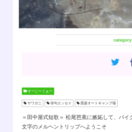
すーじーぐぁー
サワガニ
俳句エッセイ
黒坂オートキャンプ場
＝田中屋式短歌＝ 松尾芭蕉に嫉妬して、バイ
文字のメルヘントリップへようこそ